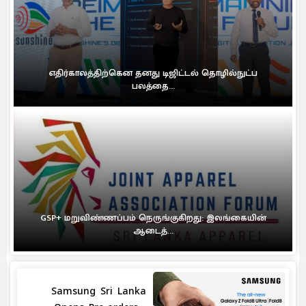
எதிர்காலத்திற்கென தனது டிஜிட்டல் தொழில்நுட்ப
பலத்தை...
GSP+ மறுவிண்ணப்பம் நெருங்குகிறது: இலங்கையின்
ஆடைத்...
Samsung Sri Lanka