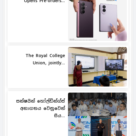
Opens Pre-orders...
The Royal College
Union, jointly...
සන්ෂයින් හෝල්ඩින්ග්ස්
අනාගතය වෙනුවෙන්
සිය...