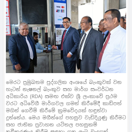
මෙරට ප්‍රමුඛතම පුද්ගලික අංශයේ බැංකුවක් වන
හැටන් නැෂනල් බැංකුව සහ මාර්ග සංවර්ධන
අධිකාරිය (RDA) සමඟ එක්ව ශ්‍රී ලංකාවේ ප්‍රථම
වරට අධිවේගී මාර්ගවල ගමන් කිරීමේදී කාඩ්පත්
මගින් ගෙවීම් කිරීමේ ක්‍රමවේදයක් හඳුන්වා
දුන්නේය. මෙය මගීන්ගේ පහසුව වැඩිදියුණු කිරීමට
සහ ජාතික ප්‍රවාහන යටිතල පහසුකම්
නවීකරණය කිරීම සඳහා ගනු ලැබූ වැදගත්