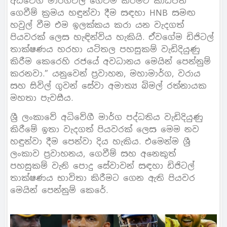
අධිවේගී මාර්ගවල ගෙවීම් කිරීමට කාඩ්පත්
ගෙවීම් ක්‍රමය හඳුන්වා දීම සඳහා HNB සමඟ
හවුල් වීම එම ඉලක්කය කරා යන වැදගත්
පියවරක් ලෙස හැඳින්විය හැකියි. ඒවගේම ඩිජිටල්
තාක්ෂණය හරහා යටිතල පහසුකම් වැඩිදියුණු
කිරීම කෙරෙහි රජයේ අවධානය මෙයින් පෙන්නුම්
කරනවා.” යනුවෙන් ප්‍රවාහන, මහාමාර්ග, වරාය
සහ සිවිල් ගුවන් සේවා අමාත්‍ය බිමල් රත්නායක
මහතා පැවසීය.
ශ්‍රී ලංකාවේ අධිවේගී මාර්ග පද්ධතිය වැඩිදියුණු
කිරීමේ ඉතා වැදගත් පියවරක් ලෙස මෙම නව
හඳුන්වා දීම පෙන්වා දිය හැකිය. එමෙන්ම ශ්‍රී
ලංකාව ප්‍රවාහනය, ගෙවීම් සහ අනෙකුත්
පහසුකම් වැනි පොදු සේවාවන් සඳහා ඩිජිටල්
තාක්ෂණය භාවිතා කිරීමට ගෙන ඇති පියවර
මෙයින් පෙන්නුම් කෙරේ.