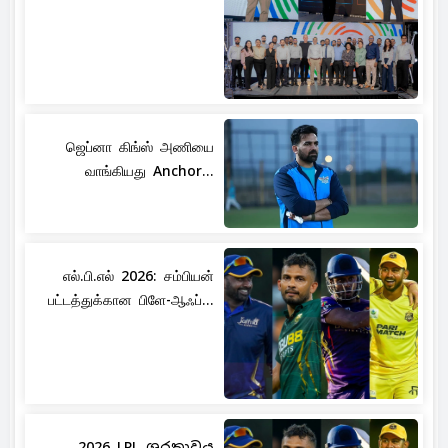
ஜெப்னா கிங்ஸ் அணியை
வாங்கியது Anchor...
எல்.பி.எல் 2026: சம்பியன்
பட்டத்துக்கான பிளே-ஆஃப்...
2026 LPL ශූරතාවය