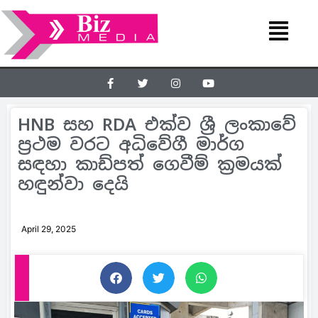
HNB සහ RDA එක්ව ශ්‍රී ලංකාවේ
ප්‍රථම වරට අධිවේගී මාර්ග
සඳහා කාඩ්පත් ගෙවීම් ක්‍රමයක්
හඳුන්වා දෙයි
April 29, 2025