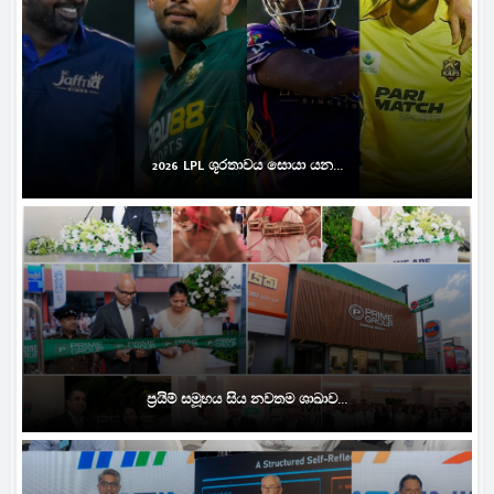
2026 LPL ශූරතාවය සොයා යන...
ප්‍රයිම් සමූහය සිය නවතම ශාඛාව...