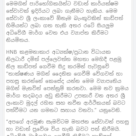
මෙමගින් පාරිභෝගිකයින්ට වඩාත් කාර්යක්ෂම
සේවාවක් ඉදිරියට ලබා ගැනීමට හැකිය. මෙම
සේවාව ශ්‍රී ලංකාවේ ඕනෑම බැංකුවකින් කාඩ්පත්
හිමියන්ට ලබා ගත හැකි අතර රටේ සියලුම
අධිවේගී මාර්ග වෙත එය ව්‍යාප්ත කිරීමට
නියමිතය.
HNB කළමනාකාර අධ්‍යක්ෂ/ප්‍රධාන විධායක
නිලධාරී දමිත් පල්ලෙවත්ත මහතා මෙහිදී පළමු
නිල කාඩ්පත් ගෙවීම සිදු කරමින් පැවසුවේ
“තාක්ෂණය මගින් දෛනික ගෙවීම් වේගවත් හා
පහසු කරන්නේ කෙසේද යන්න මෙම ව්‍යාපෘතිය
මගින් මැනවින් පෙන්නුම් කරනවා. මෙම නව ක්‍රමය
මාර්ග තදබදය අඩු කිරීමට උපකාරී වන අතර ශ්‍රී
ලංකාව මුදල් රහිත සහ නවීන ආර්ථිකයක් බවට
පත්වීමට යන ගමනට සහාය වනවා.” යනුවෙනි.
“අපගේ අරමුණ සැමවිටම මහජන සේවාවන් පහසු
හා වඩාත් ප්‍රවේශ විය හැකි බවට පත් කිරීමයි.