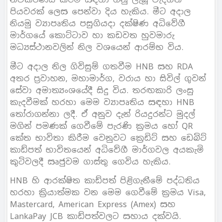
පියවරක් ලෙස පෙන්වා දිය හැකිය. මීට අදාල
නියමු ව්‍යාපෘතිය පසුගියදා දක්ෂිණ අධිවේගී
මාර්ගයේ කොට්ටාව හා කඩවත හුවමාරු
මධ්‍යස්ථානවලින් නිල වශයෙන් ආරම්භ විය.
මීට අදාල නිල ගිවිසුම් ගතවීම HNB සහ RDA
අතර ප්‍රවාහන, මහාමාර්ග, වරාය හා සිවිල් ගුවන්
සේවා අමාත්‍යංශයේදී සිදු විය. තරඟකාරි ලංසු
කැදවීමක් හරහා මෙම ව්‍යාපෘතිය සඳහා HNB
තෝරාගන්නා ලදී. ඒ අනුව දැන් රියදුරන්ට මුදල්
මගින් පමණක් ගෙවීමේ පැරණි ක්‍රමය හෝ QR
කේත භාවිතා කිරීම වෙනුවට ක්‍රෙඩිට් සහ ඩෙබිට්
කාඩ්පත් භාවිතයෙන් අධිවේගී මාර්ගවල අයකැමි
කුටිවලදී සෘජුවම ගාස්තු ගෙවිය හැකිය.
HNB හි ආරක්ෂිත කාඩ්පත් පිළිගැනීමේ පද්ධතිය
හරහා ක්‍රියාත්මක වන මෙම ගෙවීමේ ක්‍රමය Visa,
Mastercard, American Express (Amex) සහ
LankaPay JCB කාඩ්පත්වලට සහාය දක්වයි.