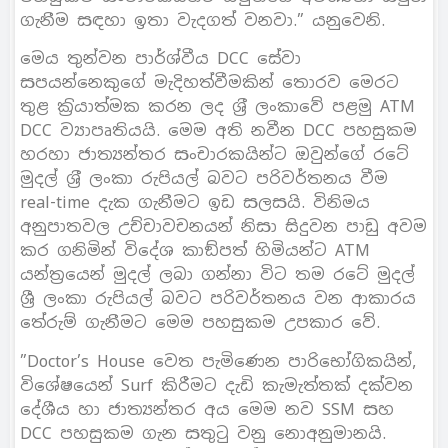
ගැනීම සඳහා ඉතා වැදගත් වනවා.” යනුවෙනි.
මෙය තුන්වන පාර්ශ්වීය DCC සේවා
සපයන්නෙකුගේ මැදිහත්වීමකින් තොරව මෙරට
තුළ ක‍්‍රියාත්මක කරන ලද ශ‍්‍රී ලංකාවේ පළමු ATM
DCC ව්‍යාපෘතියයි. මෙම අති නවීන DCC පහසුකම
හරහා ජාත්‍යන්තර සංචාරකයින්ට ඔවුන්ගේ රටේ
මුදල් ශ‍්‍රී ලංකා රුපියල් බවට පරිවර්තනය වීම
real-time දැක ගැනීමට ඉඩ සලසයි. විනිමය
අනුපාතවල උච්චාවචනයන් නිසා සිදුවන පාඩු අවම
කර ගනිමින් විදේශ කාඞ්පත් හිමියන්ට ATM
යන්ත‍්‍රයෙන් මුදල් ලබා ගන්නා විට තම රටේ මුදල්
ශ්‍රී ලංකා රුපියල් බවට පරිවර්තනය වන ආකාරය
තේරුම් ගැනීමට මෙම පහසුකම උපකාර වේ.
”Doctor’s House වෙත පැමිණෙන පාරිභෝගිකයින්,
විශේෂයෙන් Surf කිරීමට දැඩි කැමැත්තක් දක්වන
දේශීය හා ජාත්‍යන්තර අය මෙම නව SSM සහ
DCC පහසුකම ගැන සතුටු වනු නොඅනුමානයි.