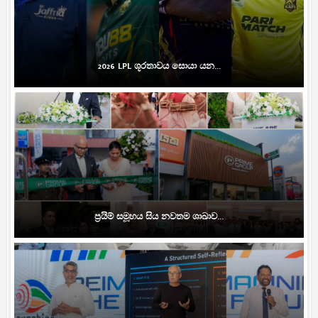
2026 LPL ශූරතාවය සොයා යන...
ප්‍රයිම් සමූහය සිය නවතම ශාඛාව...