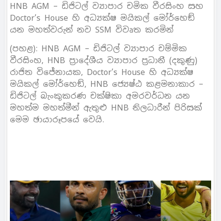
HNB AGM – ඩිජිටල් ව්‍යාපාර චමික වීරසිංහ සහ
Doctor’s House හි අධ්‍යක්ෂ මයිකල් මෝර්හෙඞ්
යන මහත්වරුන් නව SSM විවෘත කරමින්
(පහළ): HNB AGM – ඩිජිටල් ව්‍යාපාර චම්මික
වීරසිංහ, HNB ප‍්‍රාදේශීය ව්‍යාපාර ප‍්‍රධානී (දකුණු)
රාජිත විජේනායක, Doctor’s House හි අධ්‍යක්ෂ
මයිකල් මෝර්හෙඞ්, HNB ජ්‍යෙෂ්ඨ කළමනාකාර –
ඩිජිටල් බැංකුකරණ චක්ෂිකා අමරවර්ධන යන
මහත්ම මහත්මීන් ඇතුළු HNB නිලධාරීන් පිරිසක්
මෙම ඡායාරූපයේ වෙයි.