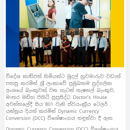
විදේශ කාඞ්පත් හිමියන්ට මුදල් හුවමාරුව වඩාත්
පහසු කරමින් ශ‍්‍රී ලංකාවේ ප‍්‍රමුඛතම පුද්ගලික
අංශයේ බැංකුවක් වන හැටන් නැෂනල් බැංකුව,
මාතර මඩිහ පිහිටි සුප‍්‍රසිද්ධ Doctor’s House
අවන්හලේදී සිය 801 වැනි ස්වයංක‍්‍රීය ටෙලර්
යන්ත‍්‍රය දියත් කරමින් Dynamic Currency
Conversion (DCC) විශේෂාංගය හඳුන්වා දී ඇත.
Dynamic Currency Conversion (DCC) විශේෂාංගය