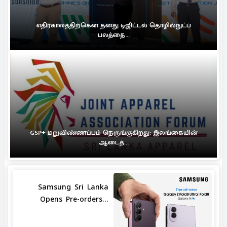
எதிர்காலத்திற்கென தனது டிஜிட்டல் தொழில்நுட்ப
பலத்தை...
GSP+ மறுவிண்ணப்பம் நெருங்குகிறது: இலங்கையின்
ஆடைத்...
Samsung Sri Lanka
Opens Pre-orders...