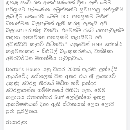
ඉහළ සංචාරක ආකර්ෂණයක් දිනා ඇති මෙම
පරිශ‍්‍රයට පැමිණෙන අමුත්තන්ට සුවපහසු අත්දැකීම්
ලබාදීම කෙරෙහි මෙම DCC පහසුකම මගින්
ධනාත්මක බලපෑමක් ඇති කරනු ඇතැයි අපි
බලාපොරොත්තු වනවා. එමෙන්ම රටේ යහපැවැත්ම
සඳහා අත්‍යවශ්‍ය පහසුකම් සැපයීමට අපි
අඛණ්ඩව කැපවී සිටිනවා.” යනුවෙන් HNB ජ්‍යෙෂ්ඨ
කළමනාකාර – ඩිජිටල් බැංකුකරණය, චක්ෂිකා
අමරවර්ධන මහත්මිය පැවසුවාය.
Doctor’s House යනු වසර 200ක් පැරණි ලන්දේසි
ආයුර්වේද රෝහලක් වන අතර එය ශ‍්‍රී ලංකාවේ
දකුණු වෙරළ තීරයේ මඩිහ නම් සුන්දර
වෙරළාසන්න ගම්මානයේ පිහිටා ඇත. මෙම
කලාපය ජාත්‍යන්තර Surf ලෝලීන්ගේ ඉහළ
ආකර්ෂණයක් දිනා ඇති ස්ථානයක් ලෙස ලොව
පුරා ප‍්‍රචලිතය.
ඡායාරූප: