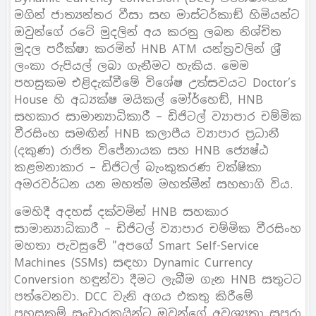
මගින් ජාත්‍යන්තර වීසා සහ මාස්ටර්කාඞ් හිමියන්ට
ඔවුන්ගේ රටේ මුදලින් අය කරනු ලබන නිශ්චිත
මුදල පරීක්ෂා කරමින් HNB ATM යන්ත‍්‍රවලින් ශ‍්‍රී
ලංකා රුපියල් ලබා ගැනීමට හැකිය. මෙම
පහසුකම එළිදැක්වීමේ විශේෂ උත්සවයට Doctor’s
House හි අධ්‍යක්ෂ මයිකල් මෝර්හෙඞ්, HNB
සහකාර සාමාන්‍යාධිකාරී – ඩිජිටල් ව්‍යාපාර චම්මික
වීරසිංහ සමඟින් HNB කලාපීය ව්‍යාපාර ප‍්‍රධානී
(දකුණ) රාජිත විජේනායක සහ HNB ජ්‍යෙෂ්ඨ
කළමනාකාර – ඩිජිටල් බැංකුකරණ චක්ෂිකා
අමරවර්ධන යන මහත්ම මහත්මීන් සහභාගි විය.
මෙහිදී අදහස් දක්වමින් HNB සහකාර
සාමාන්‍යාධිකාරී – ඩිජිටල් ව්‍යාපාර චම්මික වීරසිංහ
මහතා පැවසුවේ ”අපගේ Smart Self-Service
Machines (SSMs) සඳහා Dynamic Currency
Conversion හඳුන්වා දීමට ලැබීම ගැන HNB සතුටට
පත්වෙනවා. DCC වැනි අගය එකතු කිරීමේ
පහසුකම් සංචාරකයින්ට ඔවුන්ගේ අවශ්‍යතා සපුරා