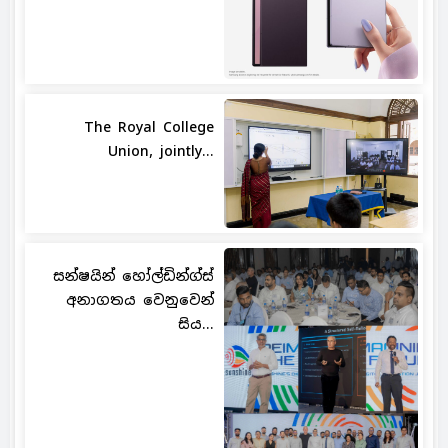
The Royal College
Union, jointly...
සන්ෂයින් හෝල්ඩින්ග්ස්
අනාගතය වෙනුවෙන්
සිය...