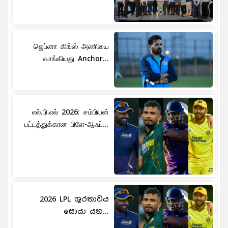
ஜெப்னா கிங்ஸ் அணியை
வாங்கியது Anchor...
எல்.பி.எல் 2026: சம்பியன்
பட்டத்துக்கான பிளே-ஆஃப்...
2026 LPL ශූරතාවය
සොයා යන...