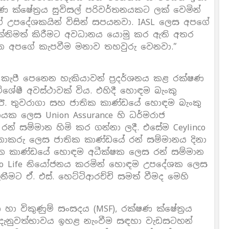
 ක්ෂේත්‍රය සුවිසල් පරිවර්තනයකට ලක් වෙමින්
ගේ උපදේශකයින් විසින් සපයනවා. IASL ලෙස අපගේ
ශක්තිමත් කිරීමට අවධානය යොමු කර ඇති අතර
 වන අපගේ කැපවීම මනාව තහවුරු වෙනවා.”
හා කැපී පෙනෙන හැකියාවන් ප්‍රදර්ශනය කළ රක්ෂණ
ිශේෂී අවස්ථාවක් විය. එහිදී හොඳම බැංකු
 ඊ. තුවරාගා සහ ජාතික කාණ්ඩයේ හොඳම බැංකු
යක ලෙස Union Assurance හි ධර්මරාජ
න් සම්මාන හිමි කර ගන්නා ලදී. එසේම Ceylinco
මනාකරු ලෙස ජාතික කාණ්ඩයේ රන් සම්මානය දිනා
ජාතික කාණ්ඩයේ හොඳම අධීක්ෂක ලෙස රන් සම්මාන
inco Life නියෝජනය කරමින් හොඳම උපදේශක ලෙස
ීමට ඒ. එස්. හෙට්ටිආරච්චි සමත් වීමද මෙහි
හා විකුණුම් සංසදය (MSF), රක්ෂණ ක්ෂේත්‍රය
ැනුවත්භාවය ඉහළ නැංවීම සඳහා වැඩසටහන්