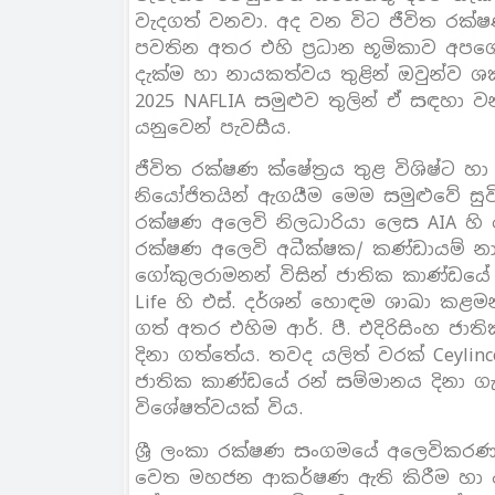
වැදගත් වනවා. අද වන විට ජීවිත රක්ෂණ
පවතින අතර එහි ප්‍රධාන භූමිකාව අප
දැක්ම හා නායකත්වය තුළින් ඔවුන්ව 
2025 NAFLIA සමුළුව තුලින් ඒ සඳහා
යනුවෙන් පැවසීය.
ජීවිත රක්ෂණ ක්ෂේත්‍රය තුළ විශිෂ්ට 
නියෝජිතයින් ඇගයීම මෙම සමුළුවේ සුව
රක්ෂණ අලෙවි නිලධාරියා ලෙස AIA හි
රක්ෂණ අලෙවි අධීක්ෂක/ කණ්ඩායම් නා
ගෝකුලරාමනන් විසින් ජාතික කාණ්ඩයේ ර
Life හි එස්. දර්ශන් හොඳම ශාඛා කළ
ගත් අතර එහිම ආර්. පී. එදිරිසිංහ 
දිනා ගත්තේය. තවද යලිත් වරක් Ceyl
ජාතික කාණ්ඩයේ රන් සම්මානය දිනා ගැන
විශේෂත්වයක් විය.
ශ්‍රී ලංකා රක්ෂණ සංගමයේ අලෙවිකරණ 
වෙත මහජන ආකර්ෂණ ඇති කිරීම හා ද