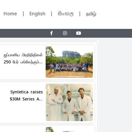
Home
English
සිංහල
தமிழ்
ஜப்பானிய பிரதிநிதிகள்
250 பேர் பங்கேற்கும்...
Share
Syntetica raises
$30M Series A...