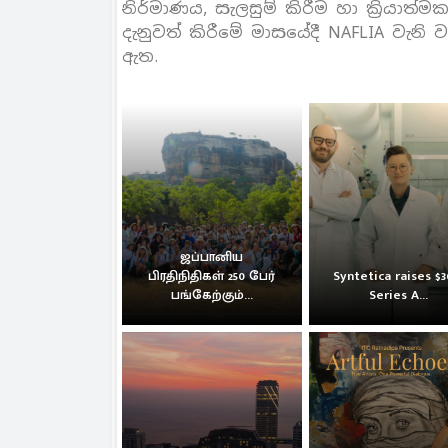
නිර්මාණය, සැලසුම් කිරීම හා ක්‍රියාත්
දැනුවත් කිරීමේ මාසයේදී NAFLIA වැනි
ඇත.
ஜப்பானிய
பிரதிநிதிகள் 250 பேர்
Syntetica raises $
பங்கேற்கும்...
Series A...