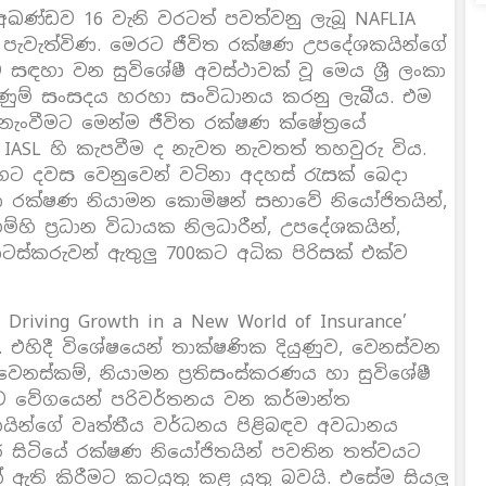
් අඛණ්ඩව 16 වැනි වරටත් පවත්වනු ලැබූ NAFLIA
ිදී පැවැත්විණ. මෙරට ජීවිත රක්ෂණ උපදේශකයින්ගේ
ඳහා වන සුවිශේෂී අවස්ථාවක් වූ මෙය ශ්‍රී ලංකා
ුම් සංසදය හරහා සංවිධානය කරනු ලැබීය. එම
ළ නැංවීමට මෙන්ම ජීවිත රක්ෂණ ක්ෂේත්‍රයේ
 IASL හි කැපවීම ද නැවත නැවතත් තහවුරු විය.
ේ හෙට දවස වෙනුවෙන් වටිනා අදහස් රැසක් බෙදා
කා රක්ෂණ නියාමන කොමිෂන් සභාවේ නියෝජිතයින්,
ම්හි ප්‍රධාන විධායක නිලධාරීන්, උපදේශකයින්,
ොටස්කරුවන් ඇතුලු 700කට අධික පිරිසක් එක්ව
Driving Growth in a New World of Insurance’
 එහිදී විශේෂයෙන් තාක්ෂණික දියුණුව, වෙනස්වන
ෙනස්කම්, නියාමන ප්‍රතිසංස්කරණය හා සුවිශේෂී
්ව වේගයෙන් පරිවර්තනය වන කර්මාන්ත
ශකයින්ගේ වෘත්තීය වර්ධනය පිළිබඳව අවධානය
 සිටියේ රක්ෂණ නියෝජිතයින් පවතින තත්වයට
ඇති කිරීමට කටයුතු කළ යුතු බවයි. එසේම සියලු