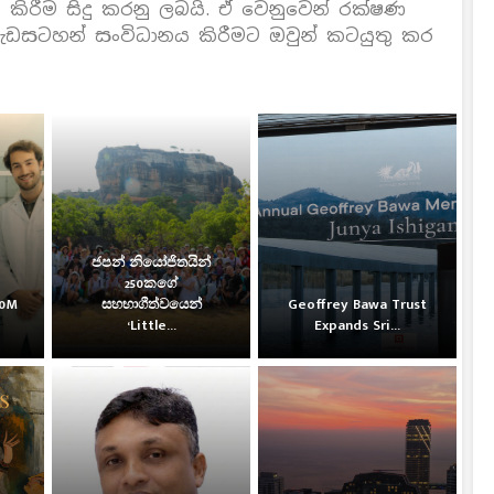
මක කිරීම සිදු කරනු ලබයි. ඒ වෙනුවෙන් රක්ෂණ
 වැඩසටහන් සංවිධානය කිරීමට ඔවුන් කටයුතු කර
ජපන් නියෝජිතයින්
250කගේ
30M
සහභාගීත්වයෙන්
Geoffrey Bawa Trust
‘Little...
Expands Sri...