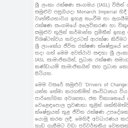
ශ්‍රී ලංකා රක්ෂණ සංගමය (IASL) විසින
සමුළුව පසුගියදා Monarch Imperial හ
වෘත්තීයභාවය ඉහළ නැංවීම හා ඇගයීම ස
රක්ෂණ සංගමයේ අලෙවිකරණ හා විකූණ
සමුළුව තුලින් කර්මාන්ත ප්‍රමිතීන් ඉහ
විශිෂ්ටත්වය තවදුරටත් ආරක්ෂා කිරීමට
ශ්‍රී ලාංකේය ජීවිත රක්ෂණ ක්ෂේත්‍රය
හදා ගත් මෙම අවස්ථාව සඳහා ශ්‍රී ලං
IASL සාමාජිකයින්, ප්‍රධාන රක්ෂණ සමාග
කණ්ඩායම් සාමාජිකයින් සහ ප්‍රධාන ක
සිටියහ.
මෙම වසරේ සමුළුව ‘Drivers of Change: 
යන්න තේමා කරගනිමින් සංවිධානය විය.
පාරිභෝගික අවශ්‍යතා, ජන විකාශනයේ ව
වෙළෙඳපොල ප්‍රවණතා තුළින් ශක්තිමත
ක්ෂේත්‍රයක් තුළ ජීවිත රක්ෂණ උපදේ
යොමු කරන ලදී. මෙහිදී අවධාරණය කර
හැඩ ගැසීමට වඩා පරිවර්තනීය වෙනසක් 