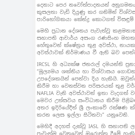
දෙනාට පෙර නවෝත්පාදනයන් අනුගමනය ක
කුසලතා වැඩි දියුණු කර ගනිමින් විශ්
පාරිභෝගිකයා කේන්ද්‍ර කොටගත් විසඳුම්
මෙහි ප්‍රධාන දේශනය පැවැත්වූ කළමනා
සභාපති ආචාර්ය අසංග රණසිංහ මහතා
හේතුවෙන් ක්ෂේත්‍රය තුළ අවස්ථා, නා
අවස්ථාවක් නිර්මාණය වී ඇති බව පෙන්
IRCSL හි අධ්‍යක්ෂ ජනරාල් දමයන්ති ප්‍
“මූල්‍යමය ශක්තිය හා විශ්වාසය ගොඩන
උපදේශකයින් පෙන්වා දිය හැකියි. ඔවුන
කිරීම හා වෙනස්වන පරිසරයක් තුළ වර්
NAFLIA වැනි අවස්ථාවන් ඉතා වැදගත් 
මෙවර උත්සවය සංවිධානය කිරීම පිළිබ
අතර ඉදිරියේදීත් ශ්‍රී ලංකාවේ රක්ෂණ 
කරන ලෙස ඉල්ලා සිටිනවා” යනුවෙනි.
මෙහිදී අදහස් දැක්වූ IASL හි සභාපත
පැවැත්ම වෙනුවෙන් ඔරොත්තු දීමේ හැ