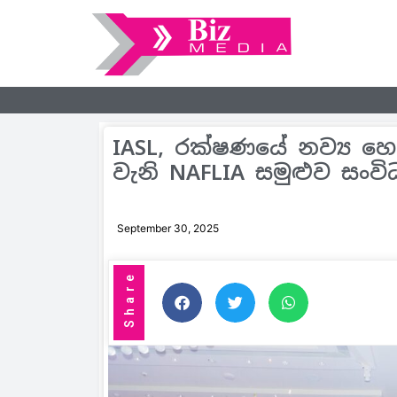
IASL, රක්ෂණයේ නව්‍ය හ
වැනි NAFLIA සමුළුව සංව
September 30, 2025
Share