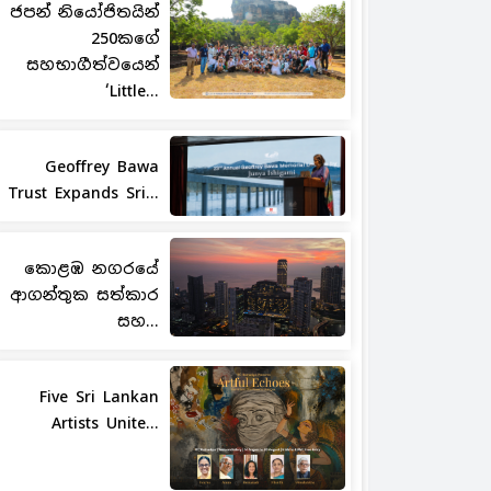
ජපන් නියෝජිතයින්
250කගේ
සහභාගීත්වයෙන්
‘Little...
Geoffrey Bawa
Trust Expands Sri...
කොළඹ නගරයේ
ආගන්තුක සත්කාර
සහ...
Five Sri Lankan
Artists Unite...