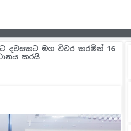
ෙට දවසකට මග විවර කරමින් 16
ිධානය කරයි