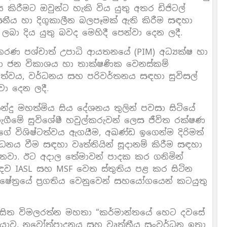
ිරීමට ඔවුන්ට හැකි විය යුතු අතර ඩිජිටල්
වසනීය හා දිගුකාලීන බලපෑමක් ඇති කිරීම සඳහා
 ලබා දිය යුතු බවද මෙහිදී පෙන්වා දෙන ලදී.
කරණ පශ්චාත් උපාධි ආයතනයේ (PIM) අධ්‍යක්ෂ හා
 ජන විකාශය හා තාක්ෂණික වෙනස්කම්
යකත්වය, වර්ධනය සහ පරිවර්තනය සඳහා සුවිසල්
වා දෙන ලදී.
රනාන්දු මහත්මිය සිය දේශනය තුලින් පවසා සිටියේ
ැගීමේ සුවිශේෂී හවුල්කරුවන් ලෙස ජීවිත රක්ෂණ
්ගේ විශිෂ්ටත්වය ඇගයීම, අඛණ්ඩ ඉගෙන්ම දිරිමත්
ධනය වීම සඳහා වෘත්තියින් සූදානම් කිරීම සඳහා
වනවා. ඊට අදාල තේමාවන් පාදක කර ගනිමින්
ඳව IASL සහ MSF වෙත ස්තුතිය පළ කර සිටින
ක්ෂේත්‍රයේ ප්‍රගතිය වෙනුවෙන් සහයෝගයෙන් කටයුතු
ි ලසිත විමලරත්න මහතා “කර්මාන්තයේ හෙට දවසේ
කියාව, නවෝත්පාදනය සහ වෘත්තීය සංවර්ධන ඉතා