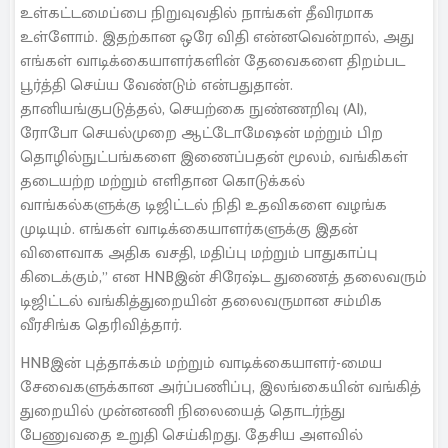
உள்கட்டமைப்பை நிறுவுவதில் நாங்கள் தீவிரமாக
உள்ளோம். இதற்கான ஒரே விதி என்னவென்றால், அது
எங்கள் வாடிக்கையாளர்களின் தேவைகளை திறம்பட
பூர்த்தி செய்ய வேண்டும் என்பதுதான்.
தானியங்குபடுத்தல், செயற்கை நுண்ணறிவு (AI),
ரோபோ செயல்முறை ஆட்டோமேஷன் மற்றும் பிற
தொழில்நுட்பங்களை இணைப்பதன் மூலம், வங்கிகள்
தடையற்ற மற்றும் எளிதான கொடுக்கல்
வாங்கல்களுக்கு டிஜிட்டல் நிதி உதவிகளை வழங்க
முடியும். எங்கள் வாடிக்கையாளர்களுக்கு இதன்
விளைவாக அதிக வசதி, மதிப்பு மற்றும் பாதுகாப்பு
கிடைக்கும்,” என HNBஇன் சிரேஷ்ட துணைத் தலைவரும்
டிஜிட்டல் வங்கித்துறையின் தலைவருமான சம்மிக
வீரசிங்க தெரிவித்தார்.
HNBஇன் புத்தாக்கம் மற்றும் வாடிக்கையாளர்-மைய
சேவைகளுக்கான அர்ப்பணிப்பு, இலங்கையின் வங்கித்
துறையில் முன்னணி நிலையைத் தொடர்ந்து
பேணுவதை உறுதி செய்கிறது. தேசிய அளவில்