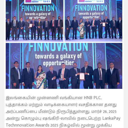
இலங்கையின் முன்னணி வங்கியான HNB PLC,
புத்தாக்கம் மற்றும் வாடிக்கையாளர் வசதிக்கான தனது
அர்ப்பணிப்பை மீண்டும் நிரூபித்துள்ளது. மார்ச் 26, 2025
அன்று கொழும்பு ஷங்கிரி-லாவில் நடைபெற்ற LankaPay
Technnovation Awards 2025 நிகழ்வில் மூன்று முக்கிய