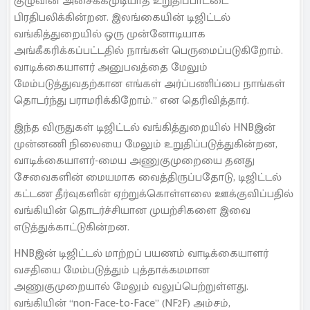
குழுவின் அசைக்கமுடியாத உறுதிப்பாட்டை
பிரதிபலிக்கின்றன. இலங்கையின் டிஜிட்டல்
வங்கித்துறையில் ஒரு முன்னோடியாக
அங்கீகரிக்கப்பட்டதில் நாங்கள் பெருமைப்படுகிறோம்.
வாடிக்கையாளர் அனுபவத்தை மேலும்
மேம்படுத்துவதற்கான எங்கள் அர்ப்பணிப்பை நாங்கள்
தொடர்ந்து பராமரிக்கிறோம்.” என தெரிவித்தார்.
இந்த விருதுகள் டிஜிட்டல் வங்கித்துறையில் HNBஇன்
முன்னணி நிலையை மேலும் உறுதிப்படுத்துகின்றன,
வாடிக்கையாளர்-மைய அணுகுமுறையை தனது
சேவைகளின் மையமாக வைத்திருப்பதோடு, டிஜிட்டல்
கட்டண தீர்வுகளின் ஏற்றுக்கொள்ளலை ஊக்குவிப்பதில்
வங்கியின் தொடர்ச்சியான முயற்சிகளை இவை
எடுத்துக்காட்டுகின்றன.
HNBஇன் டிஜிட்டல் மாற்றப் பயணம் வாடிக்கையாளர்
வசதியை மேம்படுத்தும் புத்தாக்கமமான
அணுகுமுறையால் மேலும் வலுப்பெற்றுள்ளது.
வங்கியின் “non-Face-to-Face” (NF2F) அம்சம்,