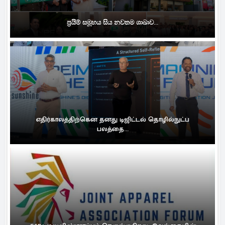
ප්‍රයිම් සමූහය සිය නවතම ශාඛාව...
எதிர்காலத்திற்கென தனது டிஜிட்டல் தொழில்நுட்ப
பலத்தை...