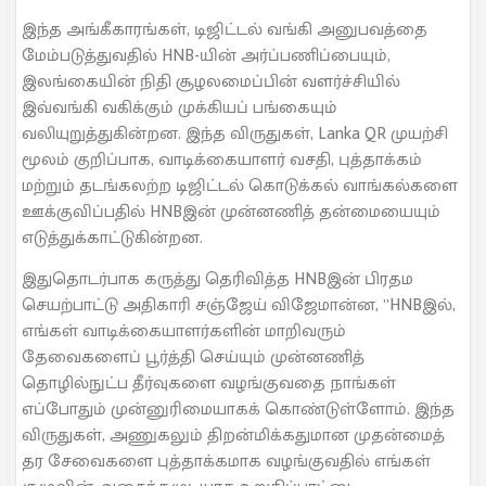
இந்த அங்கீகாரங்கள், டிஜிட்டல் வங்கி அனுபவத்தை
மேம்படுத்துவதில் HNB-யின் அர்ப்பணிப்பையும்,
இலங்கையின் நிதி சூழலமைப்பின் வளர்ச்சியில்
இவ்வங்கி வகிக்கும் முக்கியப் பங்கையும்
வலியுறுத்துகின்றன. இந்த விருதுகள், Lanka QR முயற்சி
மூலம் குறிப்பாக, வாடிக்கையாளர் வசதி, புத்தாக்கம்
மற்றும் தடங்கலற்ற டிஜிட்டல் கொடுக்கல் வாங்கல்களை
ஊக்குவிப்பதில் HNBஇன் முன்னணித் தன்மையையும்
எடுத்துக்காட்டுகின்றன.
இதுதொடர்பாக கருத்து தெரிவித்த HNBஇன் பிரதம
செயற்பாட்டு அதிகாரி சஞ்ஜேய் விஜேமான்ன, ”HNBஇல்,
எங்கள் வாடிக்கையாளர்களின் மாறிவரும்
தேவைகளைப் பூர்த்தி செய்யும் முன்னணித்
தொழில்நுட்ப தீர்வுகளை வழங்குவதை நாங்கள்
எப்போதும் முன்னுரிமையாகக் கொண்டுள்ளோம். இந்த
விருதுகள், அணுகலும் திறன்மிக்கதுமான முதன்மைத்
தர சேவைகளை புத்தாக்கமாக வழங்குவதில் எங்கள்