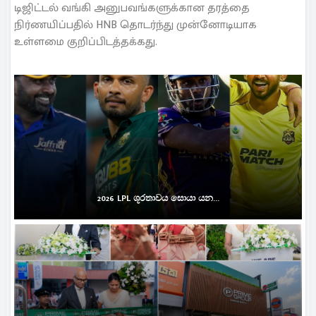
டிஜிட்டல் வங்கி அனுபவங்களுக்கான தரத்தை
நிர்ணயிப்பதில் HNB தொடர்ந்து முன்னோடியாக
உள்ளமை குறிப்பிடத்தக்கது.
2026 LPL ශූරතාවය සොයා යන...