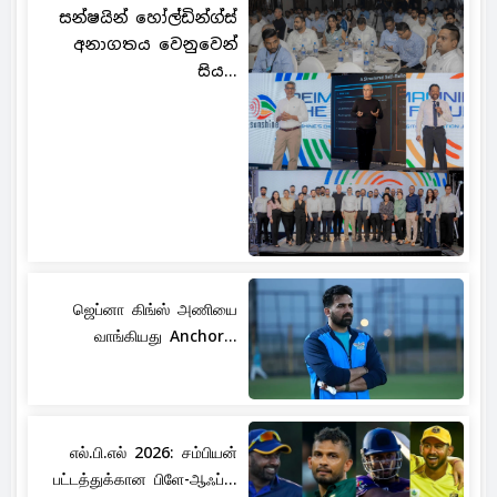
සන්ෂයින් හෝල්ඩින්ග්ස්
අනාගතය වෙනුවෙන්
සිය...
ஜெப்னா கிங்ஸ் அணியை
வாங்கியது Anchor...
எல்.பி.எல் 2026: சம்பியன்
பட்டத்துக்கான பிளே-ஆஃப்...