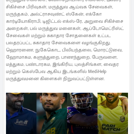
சிகிச்சை பிரிவுகள், மருத்துவ ஆய்வக சேவைகள்,
மருந்தகம், அல்ட்ராசவுண்ட் ஸ்கேன், எக்கோ
கார்டியோகிராபி, டிஜிட்டல் எக்ஸ்-ரே, அறுவை சிகிச்சை
அறைகள், பல் மருத்துவ மனைகள், ஆப்டோமெட்ரிஸ்ட்
சேவைகள் மற்றும் சுகாதார சோதனைகள் உட்பட
பலதரப்பட்ட சுகாதார சேவைகளை வழங்குகிறது.
ஹொரணை, நுகேகொட, பிலியந்தலை, மொரட்டுவை,
ஹோமாகம, களுத்துறை, பாணந்துறை, பேருவளை,
மத்துகம, பண்டாரகம, இங்கிரிய, புலத்சிங்கள, வைதர
மற்றும் கெஸ்பேவ ஆகிய இடங்களில் MediHelp
மருத்துவமனை கிளைகள் நிறுவப்பட்டுள்ளன.