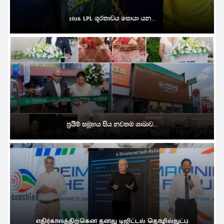
2026 LPL ශූරතාවය සොයා යන...
ප්‍රයිම් සමූහය සිය නවතම ශාඛාව...
எதிர்காலத்திற்கென தனது டிஜிட்டல் தொழில்நுட்ப