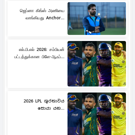
ஜெப்னா கிங்ஸ் அணியை
வாங்கியது Anchor...
எல்.பி.எல் 2026: சம்பியன்
பட்டத்துக்கான பிளே-ஆஃப்...
2026 LPL ශූරතාවය
සොයා යන...