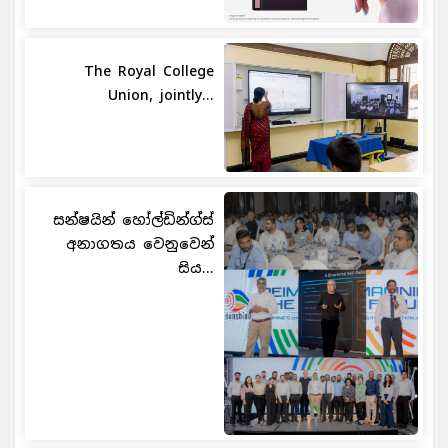
The Royal College
Union, jointly...
සන්ෂයින් හෝල්ඩින්ග්ස්
අනාගතය වෙනුවෙන්
සිය...