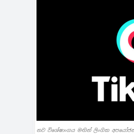
නව විශේෂාංගය මඟින් ලිංගික අපයෝජනය