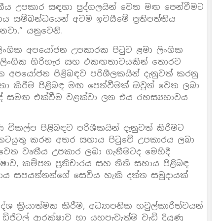
ත්තීය උපකාර සඳහා පුද්ගලයින් වෙත මඟ පෙන්වීමට
ම්බන්ධයෙන් අවම ඉවසීමේ ප්‍රතිපත්තිය
නවා.” යනුවෙනි.
 ලිංගික අපයෝජන උපකාරක පිටුව ළමා ලිංගික
ලිංගික හිරිහැර සහ එකඟතාවයකින් තොරව
ංගික අපයෝජන පිළිබඳව පරිශීලකයින් දැනුවත් කරනු
තා කිරීම පිළිබඳ මඟ පෙන්වීමක් ඔවුන් වෙත ලබා
දේ සමඟ එක්වීම වළක්වා ලන එය රහස්‍යභාවය
කල්ප පිළිබඳව පරිශීකයින් දැනුවත් කිරීමට
 කටයුතු කරන අතර සහාය පිටුවේ උපකාරය ලබා
ෙත වෘතීය උපකාර ලබා ගැනීමටද මෙහිදී
ව, කම්පන ප්‍රතිචාරය සහ නීති සහාය පිළිබඳ
හාය සපයන්නන්ගේ සෙවිය හැකි දත්ත සමුදායක්
 ක්‍රියාත්මක කිරීම, අධ්‍යාපනික හවුල්කාරීත්වයන්
ඩිජිටල් ආරක්ෂාව හා යහපැවැත්ම වැඩි දියුණු