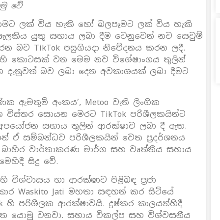
මු වේ
මට ලක් විය හැකි හෝ බලපෑමට ලක් විය හැකි
ලකිය යුතු සහාය ලබා දීම වෙනුවෙන් නව සෙවුම්
 කරන බව TikTok පසුගියදා නිවේදනය කරන ලදී.
ෙහි කොටසක් වන මෙම නව විශේෂාංගය තුලින්
හ දැනුවත් බව ලබා දෙන අවකාශයක් ලබා දීමට
ික ඇමතුම් අංකය’, Metoo වැනි ලිංගික
විස්තර සොයන මෙරට TikTok පරිශීලකයින්ට
අපයෝජන සහාය තුලින් ආරක්ෂාව ලබා දී ඇත.
න් ඒ සම්බන්ධව පරිශීලකයින් වෙත ප්‍රදර්ශනය
්, බාහිර වාර්තාකරණ මාර්ග සහ වෘත්තීය සහාය
හිදී සිදු වේ.
හි විශ්වාසය හා ආරක්ෂාව පිළිබඳ ප්‍රජා
ාර Waskito Jati මහතා සඳහන් කර සිටියේ
 හි පරිශීලක ආරක්ෂාවයි. දුෂ්කර කාලයන්හිදී
වෙත යොමු වනවා. සහාය විකල්ප සහ විශ්වසනීය