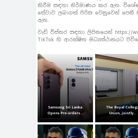
කිරීම සඳහා නිර්මාණය කර ඇත. විශේෂ
සේවාව ලබාගත් පිරිස වෙනුවෙන් පෙනී
ඇත.
වැඩි විස්තර සඳහා ලිපිනයෙන් https://www.
TikTok හි ආරක්ෂිත මධ්‍යස්ථානයට පිවි
Samsung Sri Lanka
The Royal Colleg
Opens Pre-orders...
Union, jointly...