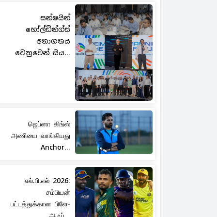
සන්ෂයින්
හෝල්ඩින්ග්ස්
අනාගතය
වෙනුවෙන් සිය...
ஜெப்னா கிங்ஸ்
அணியை வாங்கியது
Anchor...
எல்.பி.எல் 2026:
சம்பியன்
பட்டத்துக்கான பிளே-
ஆஃப்...