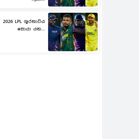
2026 LPL ශූරතාවය
සොයා යන...