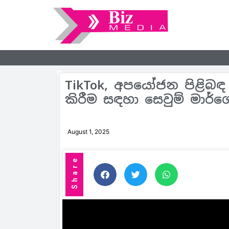
TikTok, අපයෝජන පිළිබඳ 
කිරීම සඳහා සෙවුම් මාර්
August 1, 2025
Share