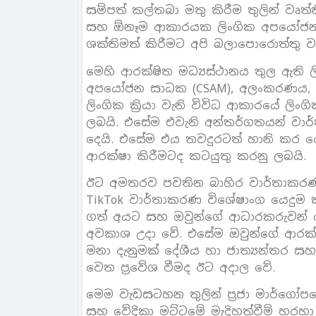
සම්පත් කල්තබා මතු කිරීම තුලින් වෘ
සහ ඕනෑම ආකාරයක ලිංගික අපයෝජනය ස
ශක්තිමත් කිරීමට අපි බලාපොරොත්තු ව
මෙහි ආරක්ෂිත මධ්‍යස්ථානය තුල ඇති
අපයෝජන සාධක (CSAM), අලංකරණය, 
ලිංගික ක්‍රියා වැනි විවිධ ආකාරයේ ලි
ලබයි. එසේම එවැනි අන්තර්ගතයන් වාර්
දෙයි. එසේම එය තවදුරටත් හානි කර 
ආරක්ෂා කිරීමටද කටයුතු කරනු ලබයි.
ඊට අමතරව පවතින බාහිර වාර්තාකරණ වි
TikTok වාර්තාකරණ විශේෂාංග යෙදුම
ගත් අයට සහ ඔවුන්ගේ ආධාරකරුවන් ව
අවකාශ උදා වේ. එසේම ඔවුන්ගේ ආරක්ෂා
මනා දැනුමක් දේශීය හා ජාත්‍යන්තර ස
වෙත ප්‍රවේශ වීමද ඊට අදාල වේ.
මෙම වැඩසටහන තුලින් ප්‍රජා මාර්ගෝපදේශ
සහ වේදිකා මට්ටමේ මැදිහත්වීම් හරහා 