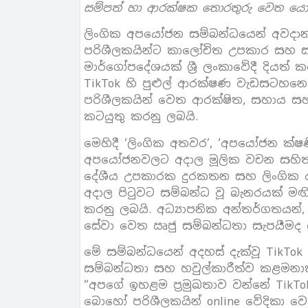
සම්පත් හා ආරක්ෂක තොරතුරු වෙත යො
ලිංගික අපයෝජන සම්බන්ධයෙන් අවදාන
පරිශීලකයින්ට කාලෝචිත උපකාර සහ සැ
මාර්ගෝපදේශයක් ශ්‍රී ලංකාවේදී දියත්
TikTok හි පුළුල් ආරක්ෂණ වැඩසටහන
පරිශීලකයින් වෙත ආරක්ෂිත, සහාය ස
කටයුතු කරනු ලබයි.
මෙහිදී ‘ලිංගික අතවර’, ‘අපයෝජන ක්ෂණ
අපයෝජනවලට අදාල මූලික වචන සහිත 
දේශීය උපකාරක දුරකතන සහ ලිංගික 
අදාල පිටුවට සම්බන්ධ වූ බැනරයක් මඟි
කරනු ලබයි. අධ්‍යාපනික අන්තර්ගතයන
සේවා වෙත ඍජු සම්බන්ධතා සැපයීමද මෙ
මේ සම්බන්ධයෙන් අදහස් දැක්වූ TikTok 
සම්බන්ධතා සහ හවුල්කාරීත්ව කළමනාක
“අපගේ ඉහළම ප්‍රමුඛතාව වන්නේ TikTok
බොහෝ පරිශීලකයින් online වේදිකා 