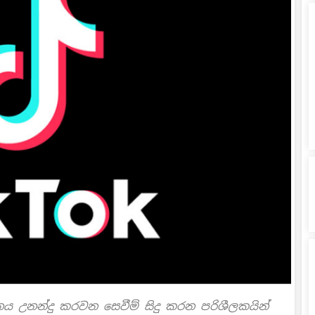
 උනන්දු කරවන සෙවීම් සිදු කරන පරිශීලකයින්