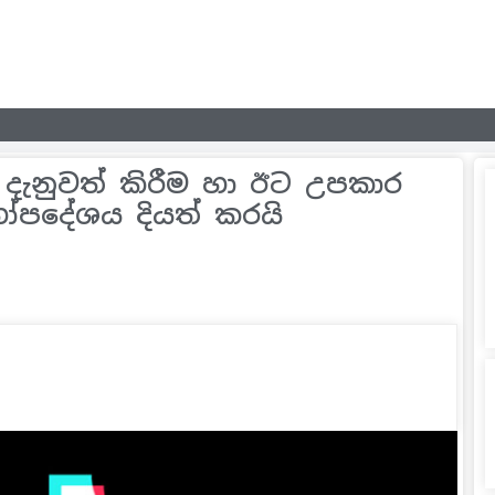
දැනුවත් කිරීම හා ඊට උපකාර
ගෝපදේශය දියත් කරයි