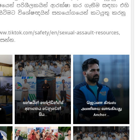
යෙන් පරිශීලකයින් ආරක්ෂා කර ගැනීම සඳහා එහි
 සිටිමට විශේෂඥයින් සහයෝගයෙන් කටයුතු කරනු
tiktok.com/safety/en/sexual-assault-resources,
සෙන්න.
සන්ෂයින් හෝල්ඩින්ග්ස්
ஜெப்னா கிங்ஸ்
e
අනාගතය වෙනුවෙන්
அணியை வாங்கியது
සිය...
Anchor...