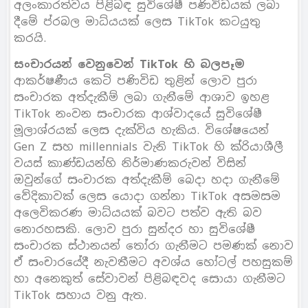
අලංකාරත්වය පිළිබඳ සුවිශේෂී පණිවිඩයක් ලබා
දීමේ ප්රබල මාධ්යයක් ලෙස TikTok කටයුතු
කරයි.
සංචාරයන් වෙනුවෙන් TikTok හි බලපෑම
ආකර්ෂණීය කෙටි පණිවිඩ තුළින් ලොව පුරා
සංචාරක අත්දැකීම් ලබා ගැනීමේ ආශාව ඉහළ
TikTok නංවන සංචාරක ආශ්වාදයේ සුවිශේෂී
මූලාශ්රයක් ලෙස දැක්විය හැකිය. විශේෂයෙන්
Gen Z සහ millennials වැනි TikTok හි ක්රියාශීලී
වයස් කාණ්ඩයන්හි නිර්මාණකරුවන් විසින්
ඔවුන්ගේ සංචාරක අත්දැකීම් බෙදා හදා ගැනීමේ
වේදිකාවක් ලෙස යොදා ගන්නා TikTok අසමසම
අලෙවිකරණ මාධ්යයක් බවට පත්ව ඇති බව
නොරහසකි. ලොව පුරා සුන්දර හා සුවිශේෂී
සංචාරක ස්ථානයන් තෝරා ගැනීමට පමණක් නොව
ඒ සංචාරයේදී නැවතීමට අවශ්ය හෝටල් පහසුකම්
හා අනෙකුත් සේවාවන් පිළිබඳවද සොයා ගැනීමට
TikTok සහාය වනු ඇත.