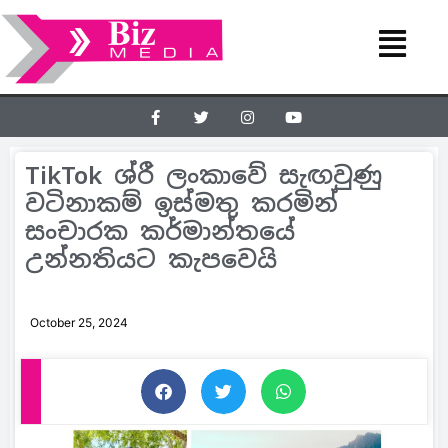
TikTok ශ්රී ලංකාවේ සැඟවුණු
වටිනාකම් ඉස්මතු කරමින්
සංචාරක කර්මාන්තයේ
උන්නතියට කැපවෙයි
October 25, 2024