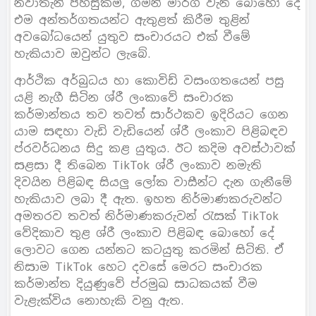
නවාතැන් පහසුකම්, ගමන් මාර්ග වැනි බොහෝ දේ
එම අන්තර්ගතයන්ට ඇතුළත් කිරීම තුළින්
අවබෝධයෙන් යුතුව සංචාරයට එක් වීමේ
හැකියාව ඔවුන්ට ලැබේ.
ආර්ථික අර්බුධය හා කොවිඩ් වසංගතයෙන් පසු
යළි නැගී සිටින ශ්රී ලංකාවේ සංචාරක
කර්මාන්තය තව තවත් සාර්ථකව ඉදිරියට ගෙන
යාම සඳහා වැඩි වැඩියෙන් ශ්රී ලංකාව පිළිබඳව
ප්රවර්ධනය සිදු කළ යුතුය. ඊට කදිම අවස්ථාවක්
සළසා දී තිබෙන TikTok ශ්රී ලංකාව නමැති
දිවයින පිළිබඳ සියලු ලෝක වාසීන්ට දැන ගැනීමේ
හැකියාව ලබා දී ඇත. ඉහත නිර්මාණකරුවන්ට
අමතරව තවත් නිර්මාණකරුවන් රැසක් TikTok
වේදිකාව තුළ ශ්රී ලංකාව පිළිබඳ බොහෝ දේ
ලොවට ගෙන යන්නට කටයුතු කරමින් සිටිති. ඒ
නිසාම TikTok හෙට දවසේ මෙරට සංචාරක
කර්මාන්ත දියුණුවේ ප්රමුඛ සාධකයක් වීම
වැළැක්විය නොහැකි වනු ඇත.