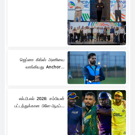
ஜெப்னா கிங்ஸ் அணியை
வாங்கியது Anchor...
எல்.பி.எல் 2026: சம்பியன்
பட்டத்துக்கான பிளே-ஆஃப்...