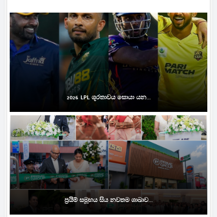
2026 LPL ශූරතාවය සොයා යන...
ප්‍රයිම් සමූහය සිය නවතම ශාඛාව...