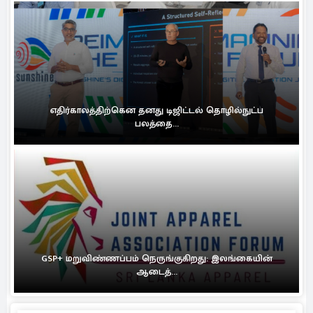
எதிர்காலத்திற்கென தனது டிஜிட்டல் தொழில்நுட்ப
பலத்தை...
GSP+ மறுவிண்ணப்பம் நெருங்குகிறது: இலங்கையின்
ஆடைத்...