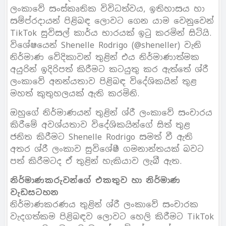
ලංකාවේ සංස්කෘතික විවිධත්වය, ඉතිහාසය හා
සම්ප්රදායන් පිළිබඳ ලොවට ගෙන යාම වෙනුවෙන්
TikTok සුවිසල් කාර්ය භාරයක් ඉටු කරමින් සිටියි.
විශේෂයෙන් Shenelle Rodrigo (@sheneller) වැනි
නිර්මාණ වේදිකාවන් තුළින් එය නිර්මාණාත්මක
අයුරින් ඉදිරිපත් කිරීමට කටයුතු කර ඇත්තේ ශ්රී
ලංකාවේ අනන්යතාව පිළිබඳ විදේශිකයින් තුළ
මහත් කුතුහලයක් ඇති කරමිනි.
ඔහුගේ නිර්මාණයන් තුළින් ශ්රී ලංකාවේ සංචාරය
කිරීමේ අවශ්යතාව විදේශිකයින්ගේ සිත් තුළ
ජනිත කිරීමට Shenelle Rodrigo සමත් වී ඇති
අතර ශ්රී ලංකාව සුවිශේෂී ගමනාන්තයක් බවට
පත් කිරීමටද ඒ තුළින් හැකියාව ලැබී ඇත.
නිර්මාණකරුවන්ගේ එකතුව හා නිර්මාණ
වැඩසටහන
නිර්මාණකරණය තුළින් ශ්රී ලංකාවේ සංචාරක
වැදගත්කම පිළිබඳව ලොවට හෙලි කිරීමට TikTok