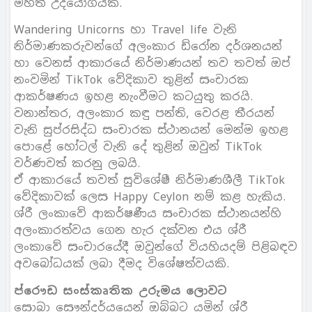
මහත් උද්යෝගයකි.
Wandering Unicorns හා Travel life වැනි
නිර්මාණකරුවන්ගේ අලංකාර ඩ්රෝන දර්ශනයන්
හා වෙනස් ආකාරයේ නිර්මාණයන් තව තවත් ඔප්
නංවමින් TikTok වේදිකාව තුළින් සංචාරක
ආකර්ෂණය ඉහළ නැංවීමට කටයුතු කරයි.
වනාන්තර, අලංකාර කඳු පන්ති, වෙරළ තීරයන්
වැනි සුප්රසිද්ධ සංචාරක ස්ථානයන් මෙන්ම ඉහළ
පොළේ හෝටල් වැනි දේ තුළින් ඔවුන් TikTok
වර්ණවත් කරනු ලබයි.
ඒ ආකාරයේ තවත් සුවිශේෂී නිර්මාණශීලී TikTok
වේදිකාවක් ලෙස Happy Ceylon නම් කළ හැකිය.
ශ්රී ලංකාවේ ආකර්ෂණීය සංචාරක ස්ථානයන්හි
අලංකාරත්වය ගෙන හැර දක්වන එය ශ්රී
ලංකාවේ සංචාරයේදී ඔවුන්ගේ වියහියදම් පිළිබඳව
අවබෝධයක් ලබා දීමද විශේෂත්වයකි.
ප්රෞඩ සංස්කෘතික උරුමය ලොවට
සොබා සෞන්දර්යයෙන් ඔබ්බට යමින් ශ්රී