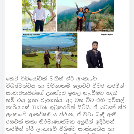
කෙටි වීඩියෝවක් මඟින් ශ්රී ලංකාවේ
විශිෂ්ටත්වය හා වටිනාකම ලොවට විවර කරමින්
සංචාරකයින්ගේ උනන්දුව ඉහළ නැංවීමට හැකි
නම් එය ඉතා වැදගත්ය. අද වන විට එහි සුවිසල්
කාර්යයක් TikTok ඉටුකරමින් සිටියි. ඒ යටතේ ශ්රි
ලංකාවේ ආකර්ෂණීය ස්ථාන, ඒ වටා බැඳී ඇති
රසවත් කතා නිර්මාණාත්මක අයුරින් ඉදිරිපත්
කරමින් ශ්රී ලංකාවේ විශිෂ්ට සංස්කෘතිය හා