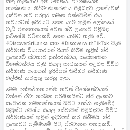
සතු හැකියාව අති මහත්ය. විශේෂයෙන්
තාක්ෂණය, නිර්මාණකරණය පිළිබඳව උනන්දුවක්
දක්වන නව පරපුර සමඟ එක්වෙමින් එය
තවදුරටත් ඉදිරියට ගෙන යාම තුළින් ලෝකයේ
වැඩි ජනගහනයක් වෙත ශ්රී ලංකාව පිළිබඳ
සුවිශේෂී වටිනාකම් ගෙන යාමට හැකි වේ.
#DiscoverSriLanka සහ #DiscoverwithTikTok වැනි
නිර්මාණ ව්යාපාරයන් දියත් කිරීම තුළින් ශ්රී
ලංකාවේ ස්වභාව සුන්දරත්වය, සංස්කෘතික
විශිෂ්ටත්වය වැනි සියලු සාධකයන් පිළිබඳ විවිධ
නිර්මාණ අංගයන් ඉදිරිපත් කිරීමට නිර්මාණ
ශීල්පීන් කටයුතු කරනු ඇත.
මෙම අන්තර්ගතයන්හි තවත් විශේෂත්වයක්
වන්නේ ඒවා නරඹන පරිශීකයින්ට ශ්රී ලංකාව
සංචාරක ගමනාන්තයක් බවට තෝරා ගැනීමේදී
ඔවුන්ට අවශ්ය සියලු සේවාවන් පිළිබඳවද විවිධ
නිර්මාණයන් තුළින් ඉදිරිපත් කර තිබීමයි. ශ්රී
ලංකාවට පැමිණීමේ සිට, ප්රවාහන පහසුකම්,