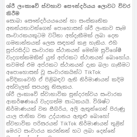
ශ්රී ලංකාවේ ස්වභාව සෞන්දර්යය ලොවට විවර
කිරීම
සොබා සෞන්දර්යයයෙන් හා සංස්කෘතික
අනන්යතාවන්ගෙන් පොහොසත් ශ්රී ලංකාව සෑම
සංචාරකයකුටම වටිනා අත්දැකීමක් ලබා දෙන
ගමනාන්තයක් ලෙස සඳහන් කළ හැකිය. එහි
සුප්රසිද්ධ සංචාරක ස්ථානයන් මෙන්ම සුවිශේෂී
වැදගත්කමකින් යුත් අප්රකට ස්ථානයන් බොහෝය.
තවමත් එම අප්රකට ස්ථානයන් දැක බලා ගැනීමට
අපොහොසත් වූ සංචාරකයින්ට TikTok
වේදිකාවෙහි ඒ පිළිබඳව ඇති නිර්මාණයන් කදිම
අත්වැලක් සපයනු නිසැකය.
ශ්රී ලංකාවේ ස්වාභාවික සුන්දරත්වය සංචාරක
ආකර්ෂණයේ වැදගත්ම සාධකයයි. විශිෂ්ට
නිර්මාණයක් වන සීගිරිය, අලි ඇතුන්ගෙන් පිරුණු
යාල ජාතික වන උද්යානය ඇතුළු බොහෝ
ස්වභාවික පරිසරයන් TikTok නිර්මාණයන් තුළින්
මෙරට සංචාරය කරන්නන් හට ලබා දෙන්නේ