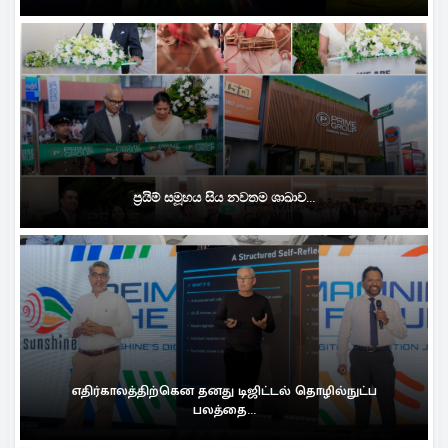
ප්‍රයිම් සමූහය සිය නවතම ශාඛාව...
எதிர்காலத்திற்கென தனது டிஜிட்டல் தொழில்நுட்ப
பலத்தை...