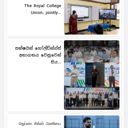
The Royal College
Union, jointly...
සන්ෂයින් හෝල්ඩින්ග්ස්
අනාගතය වෙනුවෙන්
සිය...
ஜெப்னா கிங்ஸ் அணியை