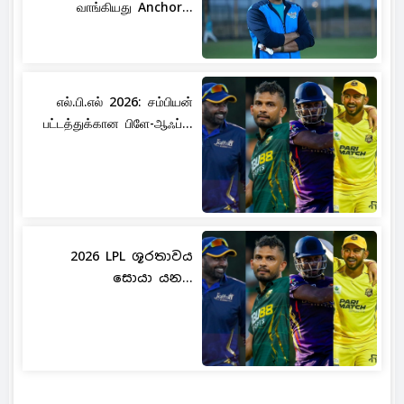
வாங்கியது Anchor...
எல்.பி.எல் 2026: சம்பியன்
பட்டத்துக்கான பிளே-ஆஃப்...
2026 LPL ශූරතාවය
සොයා යන...