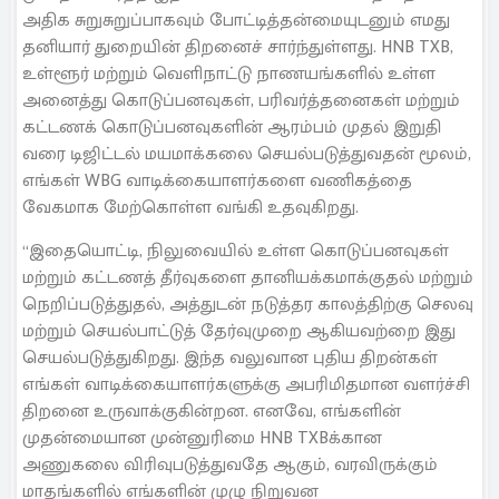
அதிக சுறுசுறுப்பாகவும் போட்டித்தன்மையுடனும் எமது
தனியார் துறையின் திறனைச் சார்ந்துள்ளது. HNB TXB,
உள்ளூர் மற்றும் வெளிநாட்டு நாணயங்களில் உள்ள
அனைத்து கொடுப்பனவுகள், பரிவர்த்தனைகள் மற்றும்
கட்டணக் கொடுப்பனவுகளின் ஆரம்பம் முதல் இறுதி
வரை டிஜிட்டல் மயமாக்கலை செயல்படுத்துவதன் மூலம்,
எங்கள் WBG வாடிக்கையாளர்களை வணிகத்தை
வேகமாக மேற்கொள்ள வங்கி உதவுகிறது.
“இதையொட்டி, நிலுவையில் உள்ள கொடுப்பனவுகள்
மற்றும் கட்டணத் தீர்வுகளை தானியக்கமாக்குதல் மற்றும்
நெறிப்படுத்துதல், அத்துடன் நடுத்தர காலத்திற்கு செலவு
மற்றும் செயல்பாட்டுத் தேர்வுமுறை ஆகியவற்றை இது
செயல்படுத்துகிறது. இந்த வலுவான புதிய திறன்கள்
எங்கள் வாடிக்கையாளர்களுக்கு அபரிமிதமான வளர்ச்சி
திறனை உருவாக்குகின்றன. எனவே, எங்களின்
முதன்மையான முன்னுரிமை HNB TXBக்கான
அணுகலை விரிவுபடுத்துவதே ஆகும், வரவிருக்கும்
மாதங்களில் எங்களின் முழு நிறுவன