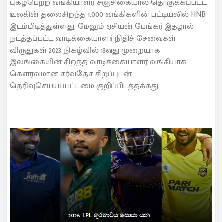
புகழ்பெற்ற வங்கியாளர் சஞ்சிகையால் தொகுக்கப்பட்ட
உலகின் தலைசிறந்த 1,000 வங்கிகளின் பட்டியலில் HNB
இடம்பிடித்துள்ளது, மேலும் ஏசியன் பேங்கர் இதழால்
நடத்தப்பட்ட வாடிக்கையாளர் நிதிச் சேவைகள்
விருதுகள் 2023 நிகழ்வில் 13வது முறையாக
இலங்கையின் சிறந்த வாடிக்கையாளர் வங்கியாக
கௌரவமான சர்வதேச சிறப்புடன்
தெரிவுசெய்யப்பட்டமை குறிப்பிடத்தக்கது.
2026 LPL ශූරතාවය සොයා යන...