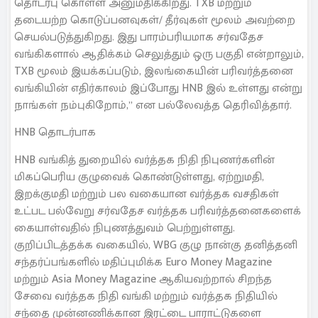
தொடர்பு கொள்ள அனுமதிக்கிறது. TXB மற்றும்
தடையற்ற கொடுப்பனவுகள்/ தீர்வுகள் மூலம் அவற்றை
செயல்படுத்துகிறது. இது பாரம்பரியமாக சர்வதேச
வங்கிகளால் ஆதிக்கம் செலுத்தும் ஒரு பகுதி என்றாலும்,
TXB மூலம் இயக்கப்படும், இலங்கையின் பரிவர்த்தனை
வங்கியின் எதிர்காலம் இப்போது HNB இல் உள்ளது என்று
நாங்கள் நம்புகிறோம்,” என பல்லேவத்த தெரிவித்தார்.
HNB தொடர்பாக
HNB வங்கித் துறையில் வர்த்தக நிதி நிபுணர்களின்
மிகப்பெரிய குழுவைக் கொண்டுள்ளது, ஏற்றுமதி,
இறக்குமதி மற்றும் பல வகையான வர்த்தக வசதிகள்
உட்பட பல்வேறு சர்வதேச வர்த்தக பரிவர்த்தனைகளைக்
கையாள்வதில் நிபுணத்துவம் பெற்றுள்ளது.
குறிப்பிடத்தக்க வகையில், WBG குழு நான்கு தனித்தனி
சந்தர்ப்பங்களில் மதிப்புமிக்க Euro Money Magazine
மற்றும் Asia Money Magazine ஆகியவற்றால் சிறந்த
சேவை வர்த்தக நிதி வங்கி மற்றும் வர்த்தக நிதியில்
சந்தை முன்னணிக்கான இரட்டை பாராட்டுகளை