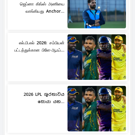
ஜெப்னா கிங்ஸ் அணியை
வாங்கியது Anchor...
எல்.பி.எல் 2026: சம்பியன்
பட்டத்துக்கான பிளே-ஆஃப்...
2026 LPL ශූරතාවය
සොයා යන...