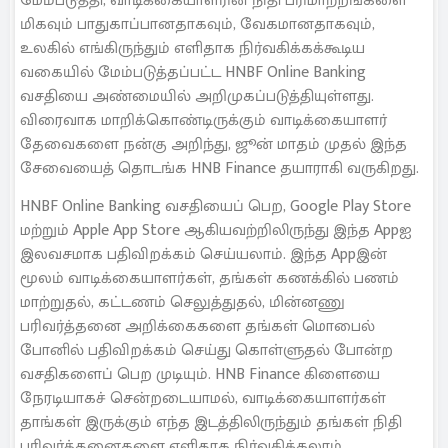
மேம்படுத்தி, வாடிக்கையாளரின் நிதி பரிமாற்றங்களை
மிகவும் பாதுகாப்பானதாகவும், வேகமானதாகவும்,
உலகில் எங்கிருந்தும் எளிதாக நிர்வகிக்கக்கூடிய
வகையில் மேம்படுத்தப்பட்ட HNBF Online Banking
வசதியை அண்மையில் அறிமுகப்படுத்தியுள்ளது.
விரைவாக மாறிக்கொண்டிருக்கும் வாடிக்கையாளர்
தேவைகளை நன்கு அறிந்து, ஜூன் மாதம் முதல் இந்த
சேவையைத் தொடங்க HNB Finance தயாராகி வருகிறது.
HNBF Online Banking வசதியைப் பெற, Google Play Store
மற்றும் Apple App Store ஆகியவற்றிலிருந்து இந்த Appஐ
இலவசமாக பதிவிறக்கம் செய்யலாம். இந்த Appஇன்
மூலம் வாடிக்கையாளர்கள், தங்கள் கணக்கில் பணம்
மாற்றுதல், கட்டணம் செலுத்துதல், மின்னணு
பரிவர்த்தனை அறிக்கைகளை தங்கள் மொபைல்
போனில் பதிவிறக்கம் செய்து கொள்ளுதல் போன்ற
வசதிகளைப் பெற முடியும். HNB Finance கிளையை
நேரடியாகச் சென்றடையாமல், வாடிக்கையாளர்கள்
தாங்கள் இருக்கும் எந்த இடத்திலிருந்தும் தங்கள் நிதி
பரிவர்த்தனைகளை எளிதாக நிர்வகிக்கலாம்.