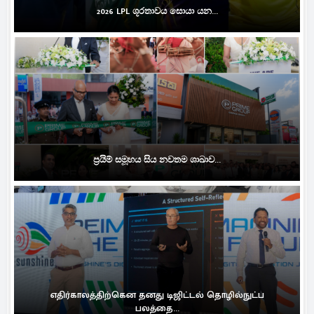
2026 LPL ශූරතාවය සොයා යන...
ප්‍රයිම් සමූහය සිය නවතම ශාඛාව...
எதிர்காலத்திற்கென தனது டிஜிட்டல் தொழில்நுட்ப
பலத்தை...