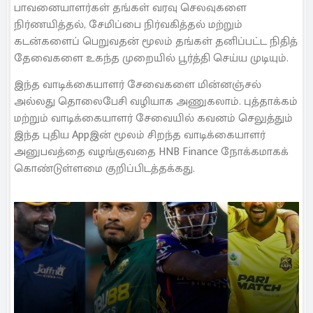
பாவனையாளர்கள் தங்கள் வரவு செலவுகளை
நிர்ணயித்தல், சேமிப்பை நிர்வகித்தல் மற்றும்
கடன்களைப் பெறுவதன் மூலம் தங்கள் தனிப்பட்ட நிதித்
தேவைகளை உகந்த முறையில் பூர்த்தி செய்ய முடியும்.
இந்த வாடிக்கையாளர் சேவைகளை மின்னஞ்சல்
அல்லது தொலைபேசி வழியாக அணுகலாம். புத்தாக்கம்
மற்றும் வாடிக்கையாளர் சேவையில் கவனம் செலுத்தும்
இந்த புதிய Appஇன் மூலம் சிறந்த வாடிக்கையாளர்
அனுபவத்தை வழங்குவதை HNB Finance நோக்கமாகக்
கொண்டுள்ளமை குறிப்பிடத்தக்கது.