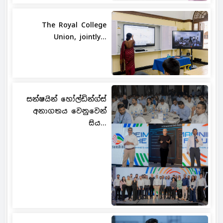
The Royal College
Union, jointly...
සන්ෂයින් හෝල්ඩින්ග්ස්
අනාගතය වෙනුවෙන්
සිය...