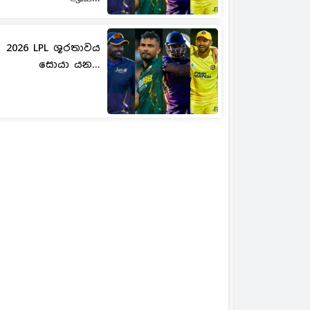
2026 LPL ශූරතාවය
සොයා යන...