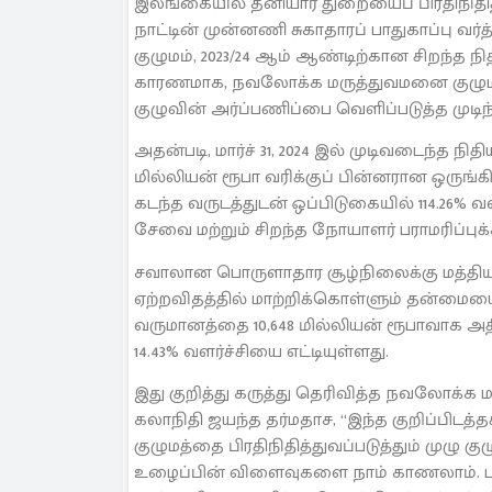
இலங்கையில் தனியார் துறையைப் பிரதிநிதித
நாட்டின் முன்னணி சுகாதாரப் பாதுகாப்பு
குழுமம், 2023/24 ஆம் ஆண்டிற்கான சிறந்த ந
காரணமாக, நவலோக்க மருத்துவமனை குழுமத்தா
குழுவின் அர்ப்பணிப்பை வெளிப்படுத்த முடிந்
அதன்படி, மார்ச் 31, 2024 இல் முடிவடைந்த ந
மில்லியன் ரூபா வரிக்குப் பின்னரான ஒருங
கடந்த வருடத்துடன் ஒப்பிடுகையில் 114.26% 
சேவை மற்றும் சிறந்த நோயாளர் பராமரிப்பு
சவாலான பொருளாதார சூழ்நிலைக்கு மத்தியில
ஏற்றவிதத்தில் மாற்றிக்கொள்ளும் தன்மையை
வருமானத்தை 10,648 மில்லியன் ரூபாவாக அதி
14.43% வளர்ச்சியை எட்டியுள்ளது.
இது குறித்து கருத்து தெரிவித்த நவலோக்க
கலாநிதி ஜயந்த தர்மதாச, “இந்த குறிப்பிட
குழுமத்தை பிரதிநிதித்துவப்படுத்தும் முழு க
உழைப்பின் விளைவுகளை நாம் காணலாம். பண