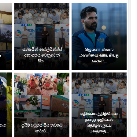
සන්ෂයින් හෝල්ඩින්ග්ස්
ஜெப்னா கிங்ஸ்
e
අනාගතය වෙනුවෙන්
அணியை வாங்கியது
සිය...
Anchor...
எதிர்காலத்திற்கென
தனது டிஜிட்டல்
සොයා
ප්‍රයිම් සමූහය සිය නවතම
தொழில்நுட்ப
ශාඛාව...
பலத்தை...