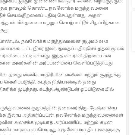
்துவப்படுத்தும் முன்னணி சுகாதார சேவை வழங்குநரும்,
 வர்த்தக நாமமும் கொண்ட நவலோக்க மருத்துவமனை
ிதிச் செயல்திறனைப் பதிவு செய்துள்ளது. அதன்
ல் மீள்தன்மை மற்றும் செயற்பாட்டுச் சிறப்பிற்கான
தது.
ிதியாண்டில், நவலோக்க மருத்துவமனை குழுமம் 347.8
்கிணைக்கப்பட்ட நிகர இலாபத்தைப் பதிவுசெய்ததன் மூலம்
வளர்ச்சியை எட்டியுள்ளது. இந்த வளர்ச்சி திறமையான
க்கான அவர்களின் அர்ப்பணிப்பை வெளிப்படுத்தியது.
், தனது வணிக மாதிரியின் வலிமை மற்றும் சூழலுக்கு
 வெளிப்படுத்தி, கடந்த நிதியாண்டில் தனது
கரிக்க முடிந்தது, கடந்த ஆண்டுடன் ஒப்பிடுகையில்
 மருத்துவமனை குழுமத்தின் தலைவர் திரு. தேஷ்மான்ய
த்தக்க இலாப அதிகரிப்புடன், நவலோக்க மருத்துவமனைகள்
ுழுவின் அசைக்க முடியாத அர்ப்பணிப்பு மற்றும் கடின
ியாளர்கள் எப்பொழுதும் மூலோபாய திட்டங்களுக்கு