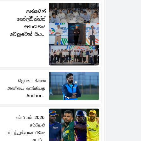
සන්ෂයින්
හෝල්ඩින්ග්ස්
අනාගතය
වෙනුවෙන් සිය...
ஜெப்னா கிங்ஸ்
அணியை வாங்கியது
Anchor...
எல்.பி.எல் 2026:
சம்பியன்
பட்டத்துக்கான பிளே-
ஆஃப்...