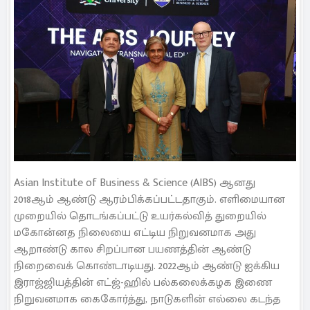
Asian Institute of Business & Science (AIBS) ஆனது
2018ஆம் ஆண்டு ஆரம்பிக்கப்பட்டதாகும். எளிமையான
முறையில் தொடங்கப்பட்டு உயர்கல்வித் துறையில்
மகோன்னத நிலையை எட்டிய நிறுவனமாக அது
ஆறாண்டு கால சிறப்பான பயணத்தின் ஆண்டு
நிறைவைக் கொண்டாடியது. 2022ஆம் ஆண்டு ஐக்கிய
இராஜ்ஜியத்தின் எட்ஜ்-ஹில் பல்கலைக்கழக இணை
நிறுவனமாக கைகோர்த்து, நாடுகளின் எல்லை கடந்த