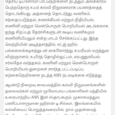
தேசிய டிப்ளோமா பாடநெறிகளை நடத்தும் அங்கீகாரம்
பெற்றதொரு உயர் கல்வி நிறுவனமாக பயணத்தைத்
தொடங்கியது. அதனைத் தொடர்ந்து, வணிகம்,
சந்தைப்படுத்தல், கணக்கியல் மற்றும் நிதியியல்,
கணினி மற்றும் மென்பொருள் பொறியியல் அடங்கலாக
ஐந்து சிறப்புத் தேர்ச்சிகளுடன் கூடிய வணிகமும்
கணினியியலும் என்ற பாடம் சேர்க்கப்பட்டது. இந்த
வெற்றியின் அடித்தளத்தில், எட்ஜ்-ஹில்
பல்கலைக்கழகத்துடன் கைகோர்த்து, உயரியல் மருத்துவ
விஞ்ஞானம், உயிர்த் தொழில்நுட்பம், மரபணுவியல்,
சர்வதேச வர்த்தகம், கணினி மற்றும் மென்பொருள்
பொறியியல் துறைகள் சார்ந்த பட்டப்படிப்பு
கற்கைநெறிகளை நடத்த AIBS நடவடிக்கை எடுத்தது.
ஆண்டு நிறைவு வைபவத்தில் கல்வி நிறுவனங்களின்
தலைவர்கள் மற்றும் மூலோபாய பங்காளிகள் மத்தியில்
உரையாற்றிய AIBS இன் ஸ்தாபகரும், முகாமைத்துவ
பணிப்பாளருமான ஹிரான் டி சில்வா, ‘இலங்கையில்
கல்வியைப் பொறுத்தவரையில், நாம் முதன்மைத்