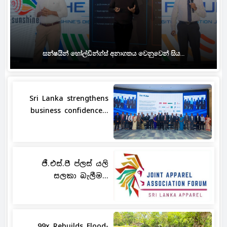
සන්ෂයින් හෝල්ඩින්ග්ස් අනාගතය වෙනුවෙන් සිය...
Sri Lanka strengthens
business confidence...
ජී.එස්.පී ප්ලස් යලි
සලකා බැලීම...
99x Rebuilds Flood-