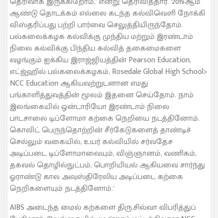
தெரிவாக இருக்கிறோம்,’ என்று தெரிவித்தார். ‘2019ஆம்
ஆண்டு தொடக்கம் எல்லை கடந்த கல்விவெளி நோக்கி
விஸ்தரிப்பது பற்றி பார்வை செலுத்தியிருந்தோம்.
பல்கலைக்கழக கல்விக்கு முந்திய மற்றும் இரண்டாம்
நிலை கல்விக்கு பிந்திய கல்வித் தகைமைகளை
வழங்கும் ஐக்கிய இராஜ்ஜியத்தின் Pearson Education,
எட்ஜ்ஹில் பல்கலைக்கழகம், Rosedale Global High School>
NCC Education ஆகியவற்றுடனான எமது
பங்காளித்துவத்தின் மூலம் இதனை செய்தோம். நாம்
இலங்கையில் ஒன்டாரியோ இரண்டாம் நிலை
பாடசாலை டிப்ளோமா கற்கை நெறியை நடத்தினோம்.
கொவிட் பெருந்தொற்றின் சீர்கேடுகளைத் தாண்டிச்
செல்லும் வகையில், உயர் கல்வியில் சர்வதேச
அடிப்படை டிப்ளோமாவையும், விஞ்ஞானம், வணிகம்,
தகவல் தொழில்நுட்பம், பொறியியல் ஆகியவை சார்ந்து
ஓராண்டு கால அவுஸ்திரேலிய அடிப்படை கற்கை
நெறிகளையும் நடத்தினோம்.’
AIBS அடைந்த மைல் கற்களை திரு.சில்வா விபரித்துப்