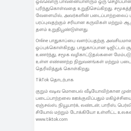
ஒவ்வொரு பாவனையாளரும் ஒரு செழிப்பான டிஜ
புரிந்துகொள்வதை உறுதிசெய்கிறது. சமூகத்
வேளையில், அவர்களின் படைப்பாற்றலைப் பாது
பரப்புவதற்கும் சரியான கருவிகள் மற்றும்
தளம் உறுதிபூண்டுள்ளது.
Online பாதுகாப்பை வளர்ப்பதற்கு அவசிய
ஒப்புக்கொள்கிறது. பாதுகாப்பான டிஜிட்டல்
உணர்ந்து, சமூக வழிகாட்டுதல்களை மேம்படு
உள்ள எண்ணற்ற நிறுவனங்கள் மற்றும் படைப
தெரிவித்துக் கொள்கிறது.
TikTok தொடர்பாக
குறும் வடிவ மொபைல் வீடியோவிற்கான முன்
படைப்பாற்றலை ஊக்குவிப்பதும் மகிழ்ச்சி
ஏஞ்சல்ஸ், நியூயார்க், லண்டன், பாரிஸ், பெர்லி
சியோல் மற்றும் டோக்கியோ உள்ளிட்ட உ
www.tiktok.com