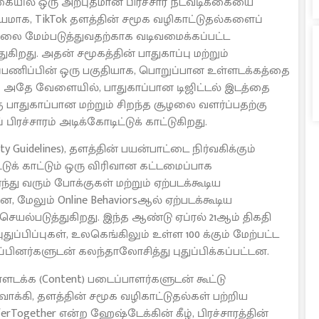
கையில் ஒரு அற்புதமான பிரச்சார நடவடிக்கையை
ையமாக, TikTok தளத்தின் சமூக வழிகாட்டுதல்களைப்
தலை மேம்படுத்துவதற்காக வடிவமைக்கப்பட்ட
ிறது. அதன் சமூகத்தின் பாதுகாப்பு மற்றும்
்பணிப்பின் ஒரு பகுதியாக, பொறுப்பான உள்ளடக்கத்தை
 அதே வேளையில், பாதுகாப்பான டிஜிட்டல் இடத்தை
பாதுகாப்பான மற்றும் சிறந்த சூழலை வளர்ப்பதற்கு
பிரச்சாரம் அடிக்கோடிட்டுக் காட்டுகிறது.
 Guidelines), தளத்தின் பயன்பாட்டை நிர்வகிக்கும்
க் காட்டும் ஒரு விரிவான கட்டமைப்பாக
்து வரும் போக்குகள் மற்றும் ஏற்படக்கூடிய
 மேலும் Online Behaviorsஆல் ஏற்படக்கூடிய
ல்படுத்துகிறது. இந்த ஆண்டு ஏப்ரல் 21ஆம் திகதி
துப்பிப்புகள், உலகெங்கிலும் உள்ள 100 க்கும் மேற்பட்ட
ப்பினர்களுடன் கலந்தாலோசித்து புதுப்பிக்கப்பட்டன.
டக்க (Content) படைப்பாளர்களுடன் கூட்டு
ாக்கி, தளத்தின் சமூக வழிகாட்டுதல்கள் பற்றிய
erTogether என்ற ஹேஷ்டேக்கின் கீழ், பிரச்சாரத்தின்