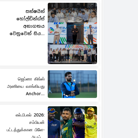
සන්ෂයින්
හෝල්ඩින්ග්ස්
අනාගතය
වෙනුවෙන් සිය...
ஜெப்னா கிங்ஸ்
அணியை வாங்கியது
Anchor...
எல்.பி.எல் 2026:
சம்பியன்
பட்டத்துக்கான பிளே-
ஆஃப்...