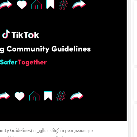
ty Guidelines) பற்றிய விழிப்புணர்வையும்