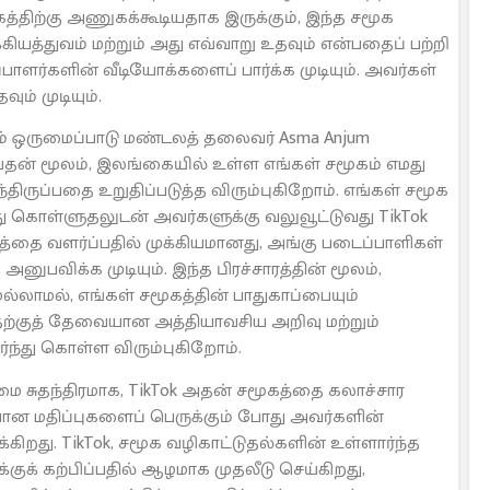
கத்திற்கு அணுகக்கூடியதாக இருக்கும், இந்த சமூக
ியத்துவம் மற்றும் அது எவ்வாறு உதவும் என்பதைப் பற்றி
்பாளர்களின் வீடியோக்களைப் பார்க்க முடியும். அவர்கள்
ம் முடியும்.
றும் ஒருமைப்பாடு மண்டலத் தலைவர் Asma Anjum
வதன் மூலம், இலங்கையில் உள்ள எங்கள் சமூகம் எமது
திருப்பதை உறுதிப்படுத்த விரும்புகிறோம். எங்கள் சமூக
து கொள்ளுதலுடன் அவர்களுக்கு வலுவூட்டுவது TikTok
்தை வளர்ப்பதில் முக்கியமானது, அங்கு படைப்பாளிகள்
னுபவிக்க முடியும். இந்த பிரச்சாரத்தின் மூலம்,
ல்லாமல், எங்கள் சமூகத்தின் பாதுகாப்பையும்
தற்குத் தேவையான அத்தியாவசிய அறிவு மற்றும்
ந்து கொள்ள விரும்புகிறோம்.
மை சுதந்திரமாக, TikTok அதன் சமூகத்தை கலாச்சார
ன மதிப்புகளைப் பெருக்கும் போது அவர்களின்
றது. TikTok, சமூக வழிகாட்டுதல்களின் உள்ளார்ந்த
குக் கற்பிப்பதில் ஆழமாக முதலீடு செய்கிறது,