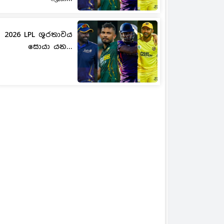
2026 LPL ශූරතාවය
සොයා යන...