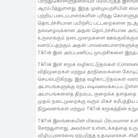
புரிந்துகொள்ளுதலையும் மேம்படுத்த இலங்
ஆரம்பித்துள்ளது. இந்த முன்முயற்சியின் ம
பற்றிய படைப்பாளர்களின் புரிந்து கொள்ளு
தொடர்ச்சியான பயிற்சிப் பட்டறைகளை நடத்துக
நல்வாழ்வுக்கான அதன் தொடர்ச்சியான அர்ப
உருவாக்கும் நடைமுறைகளை ஊக்குவிக்கும்
வளர்ப்பதற்கும் அதன் பாவனையாளர்களுக்கு 
TikTok இன் அர்ப்பணிப்பு முயற்சிகளை இந்தப் 
TikTok இன் சமூக வழிகாட்டுதல்கள் (Community
விதிமுறைகள் மற்றும் தரநிலைகளை கோடிட்டு
செயல்படுகிறது. இந்த வழிகாட்டுதல்கள் வளர்ந
அபாயங்களுக்கு ஏற்ப வடிவமைக்கப்பட்டுள்ளன,
அபாயங்களைத் திறம்பட குறைக்க தளத்தை செய
முதல் நடைமுறைக்கு வரும் மிகச் சமீபத்திய பு
நிறுவனங்கள் மற்றும் TikTok சமூகத்தின் உறு
TikTok இலங்கையின் மிகவும் பிரபலமான உள்ள
சேர்ந்துள்ளது, அவர்கள் உள்ளடக்கத்தை உருவ
விழிப்புணர்வை ஏற்படுத்த உதவுவார்கள். #Saf