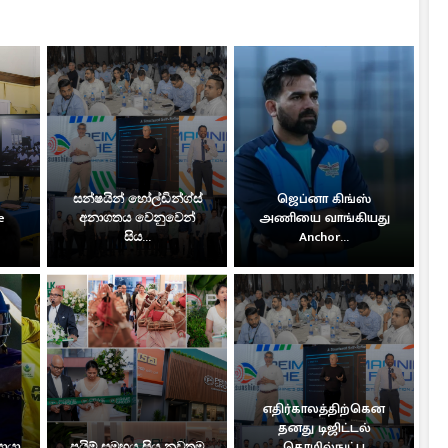
සන්ෂයින් හෝල්ඩින්ග්ස්
ஜெப்னா கிங்ஸ்
e
අනාගතය වෙනුවෙන්
அணியை வாங்கியது
සිය...
Anchor...
எதிர்காலத்திற்கென
தனது டிஜிட்டல்
සොයා
ප්‍රයිම් සමූහය සිය නවතම
தொழில்நுட்ப