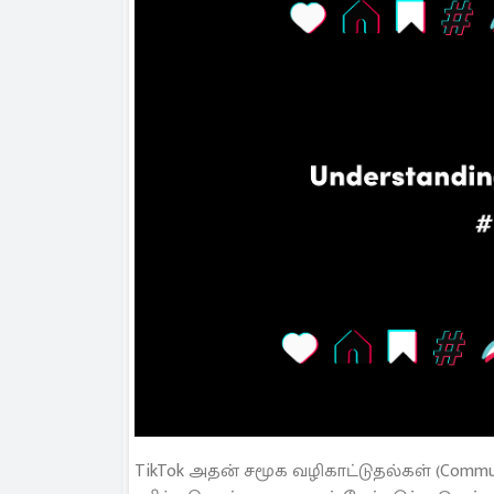
TikTok அதன் சமூக வழிகாட்டுதல்கள் (Communi