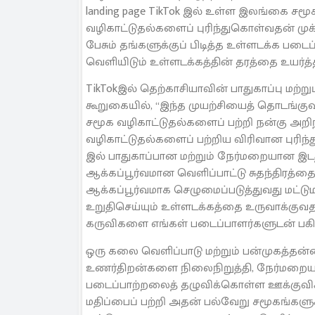
landing page TikTok இல் உள்ள இலங்கை சமூ
வழிகாட்டுதல்களைப் புரிந்துகொள்வதன் முக்க
பேசும் தங்களுக்குப் பிடித்த உள்ளடக்க படைப
வெளியிடும் உள்ளடக்கத்தின் தரத்தை உயர்த்தவு
TikTokஇல் தெற்காசியாவின் பாதுகாப்பு மற்
கூறுகையில், “இந்த முயற்சியைத் தொடங்கு
சமூக வழிகாட்டுதல்களைப் பற்றி நன்கு அறிந்
வழிகாட்டுதல்களைப் பற்றிய விரிவான புரிந்
இல் பாதுகாப்பான மற்றும் நேர்மறையான இடத
ஆக்கப்பூர்வமான வெளிப்பாட்டு சுதந்திரத்தை அ
ஆக்கப்பூர்வமாக செழுமைப்படுத்துவது மட்டும
உறுதிசெய்யும் உள்ளடக்கத்தை உருவாக்குவ
கருவிகளை எங்கள் படைப்பாளர்களுடன் பகிர்
ஒரு கலை வெளிப்பாடு மற்றும் பன்முகத்தன்
உணர்திறன்களை நிலைநிறுத்தி, நேர்மறையா
படைப்பாற்றலைத் தழுவிக்கொள்ள ஊக்குவிக்கி
மதிப்பைப் பற்றி அதன் பல்வேறு சமூகங்களுக்