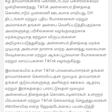
கீழ் தாய்மார்களைக் கொண்டாடவும் கௌரவிக்கவும்
ஒன்றிணைந்தது. TikTok அன்னையர் தினத்தை
கொண்டாடும் முன்னணி ஊடகமாக மாறியது, DIY
திட்டங்கள் மற்றும் புதிய யோசனைகள் மற்றும்
அம்மாக்கள் தங்கள் அன்பை வெளிப்படுத்தியதற்காக
அவர்களுக்கு பரிசில்களை வழங்குவதற்காக
மறக்கமுடியாத சுற்றுலா விருப்பங்களை
அறிமுகப்படுத்துகிறது. அன்னையர் தினத்தை மறக்க
முடியாத அன்பான நாளாக மாற்ற அனைத்து வகையான
வேடிக்கையான மற்றும் ஆக்கப்பூர்வமான யோசனைகள்
மற்றும் வாய்ப்புகளை TikTok வழங்குகிறது.
இலங்கையில் உள்ள TikTok பாவனையாளர்கள் தங்கள்
தாய்மார்களை கௌரவிப்பதன் மூலமும், தாய்மார்கள்
தங்கள் குடும்பங்களுக்கு அளிக்கும் ஊக்கம், ஆதரவு
மற்றும் இரக்கத்தைப் பாராட்டுவதன் மூலமும்
அன்னையர் தினத்தைக் கொண்டாடினார்கள். உள்ளூர்
பிரபலங்கள் மற்றும் TikTok செல்வாக்கு செலுத்துபவர்கள்
#MothersDay என்ற ஹேஷ்டேக்கைப் பயன்படுத்தி