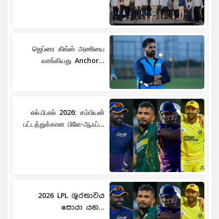
ஜெப்னா கிங்ஸ் அணியை
வாங்கியது Anchor...
எல்.பி.எல் 2026: சம்பியன்
பட்டத்துக்கான பிளே-ஆஃப்...
2026 LPL ශූරතාවය
සොයා යන...