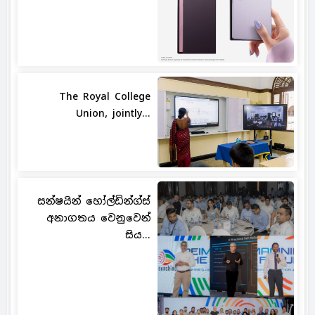
The Royal College
Union, jointly...
සන්ෂයින් හෝල්ඩින්ග්ස්
අනාගතය වෙනුවෙන්
සිය...