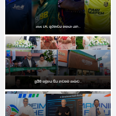
2026 LPL ශූරතාවය සොයා යන...
ප්‍රයිම් සමූහය සිය නවතම ශාඛාව...