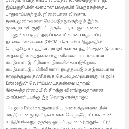
பல்லுயிர் பாதுகாப்பு மையத்தை அமைத்துள்ளது.
இப்பகுதியின் வளமான பல்லுயிர் பெருக்கத்தைப்
பாதுகாப்பதற்கும், நிலையான விவசாய
நடைமுறைகளை மேம்படுத்துவதற்கும் இந்த
முன்முயற்சி குறிப்பிடத்தக்க படியாகும். ஏனைய
பயனுள்ள பகுதி-அடிப்படையிலான பாதுகாப்பு
நடவடிக்கைகளை (OECMs) செயல்படுத்துவதில்
பெருந்தோட்டத்தின் முயற்சிகள் கடந்த 20 ஆண்டுகளாக
அதன் நிலைத்தன்மை தணிக்கையாளர்களான
கட்டுப்பாட்டு பிரிவால் நிர்வகிக்கப்படுகிறன.
கட்டுப்பாட்டுப் பிரிவினால் நடத்தப்படும் கடுமையான
சுற்றுச்சூழல் தணிக்கை செயல்முறையானது Halgolla
Estateஇன் வெளிப்படைத்தன்மை மற்றும்
நிலைத்தன்மையில் சிறந்து விளங்குவதற்கான
அர்ப்பணிப்புக்கு இதுவொரு சான்றாகும்.
“Halgolla Estate உருவாக்கிய நிலைத்தன்மையின்
மாதிரியானது நாட்டில் உள்ள பெருந்தோட்டங்களின்
சாத்தியக்கூறுகளுக்கு ஒரு பிரதான எடுத்துக்காட்டு.
சுற்றுலாவை நோக்கிய நாட்டின் புதுப்பிக்கப்பட்ட உந்து