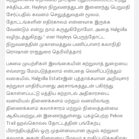
சக்தியுடன், Hayleys நிறுவனத்துடன் இணைந்து பெறுமதி
சேர்ப்பதில் கவனம் செலுத்துவதன் மூலம்,
தோட்டங்களின் எதிர்காலம் என்னவாக இருக்க
வேண்டும் என்று நாம் கருதுகிறோமோ, அதை Halgolla
வழிநடத்துகிறது.” என Hayleys பெருந்தோட்ட
நிறுவனத்தின் முகாமைத்துவ பணிப்பாளர் கலாநிதி
ரொஷான் ராஜதுரை தெரிவித்தார்.
பசுமை முயற்சிகள் இலங்கையின் சுற்றுலாத் துறையை
எவ்வாறு மேம்படுத்தலாம் என்பதை வெளிப்படுத்தும்
வகையில், Halgolla Estateஇன் புத்தாக்கமான அறிவுசார்
சுற்றுலா மாதிரியானது அரசாங்கத்துடன் பகிர்ந்து
கொள்ளப்பட்டு மத்திய சுற்றாடல் அதிகாரசபை,
வனவியல் திணைக்களம் மற்றும் வனவிலங்கு
திணைக்களம் கலாச்சாரம் மற்றும் நிலைத்தன்மை
ஆகியவற்றுடன் இணைந்துள்ளது. புகழ்பெற்ற Pekoe
Trail ஹல்கொல்ல தோட்டத்தின் பங்கேற்பு
பிராந்தியத்தில் ஒரு முதன்மையான சூழல் சுற்றுலா
தலமாக அதன் நிலையை மேலும் உறுதிப்படுத்துகிறது.