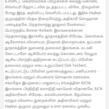
உள்ளிட்ட கௌரவமிக்க பிரமுகர்கள் கலந்து கொண்ட
கிங்ஸ்பரி ஹோட்டலில் நடத்தப்பட்ட விசேட நிகழ்வின்
போது இந்த அறிவிப்பு வெளியிடப்பட்டது. இதில் Hayleys
குழுமத்தின் பிரதம நிறைவேற்று அதிகாரி மொஹான்
பண்டித்தகே, நெதர்லாந்து தூதுவர் மேன்மைப்
பொருந்திய Bonnie Horbach, இலங்கைக்கான
நெதர்லாந்து இராச்சிய தூதரகத்தின் சிரேஷ்ட கொள்கை
ஆலோசகர்-விவசாயம், நிஷான் திஸாநாயக்க, ஜப்பான்
தூதரகத்தின் துணைத் தலைவர் இலங்கை, கட்சுகி
கோட்டாரோ ஆகியோர் கலந்து கொண்டனர். மேலும்
ஆசிய பிராந்தியத்திற்கான கட்டுப்பாட்டுப் பிரிவின்
தலைவர் மற்றும் சபை உறுப்பினர் Dirk Teichert,
கட்டுப்பாட்டுப் பிரிவின் முகாமைத்துவப் பணிப்பாளர் –
இலங்கை மற்றும் மியன்மார் ரொஷான் ரணவக்க,
சர்வதேச இயற்கைப் பாதுகாப்பு சங்கத்தின் (IUCN)
இலங்கை பிரதிநிதி கலாநிதி ஷாமென் விதானகே, IUCN
அதிகாரிகள், சிரேஷ்ட கல்வியாளர்கள், தேயிலை
மற்றும் விவசாய துறைகளின் அதிகாரிகள் மற்றும்
Hayleys குழுமம் முழுவதும் உள்ள ஏனைய முக்கிய