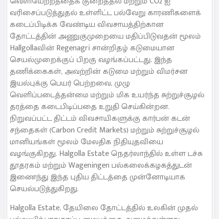
வெளியேற்றத்தைக் குறைத்தல் மற்றும் CO2 ஐ
வரிசைப்படுத்துதல் உள்ளிட்ட பல்வேறு காரணிகளைக்
கடைப்பிடிக்க வேண்டிய விவசாயத்திற்கான
தோட்டத்தின் அணுகுமுறையை மதிப்பிடுவதன் மூலம்
Hallgollaவின் Regenagri சான்றிதழ் கடுமையான
செயல்முறைக்குப் பிறகு வழங்கப்பட்டது. இந்த
தணிக்கைகள், அவற்றின் கடுமை மற்றும் விமர்சன
இயல்புக்கு பெயர் பெற்றவை, முழு
வெளிப்படைத்தன்மை மற்றும் மிக உயர்ந்த சுற்றுச்சூழல்
தரத்தை கடைபிடிப்பதை உறுதி செய்கின்றன.
நிறுவப்பட்ட திட்டம் விவசாயிகளுக்கு கார்பன் கடன்
சந்தைகள் (Carbon Credit Markets) மற்றும் சுற்றுச்சூழல்
மானியங்கள் மூலம் மேலதிக நிதியுதவியை
வழங்குகிறது. Halgolla Estate நெதர்லாந்தில் உள்ள டச்சு
தூதரகம் மற்றும் Wageningen பல்கலைக்கழகத்துடன்
இணைந்து இந்த புதிய திட்டத்தை முன்னோடியாக
செயல்படுத்துகிறது.
Halgolla Estate, தேயிலை தோட்டத்தில் உலகின் முதல்