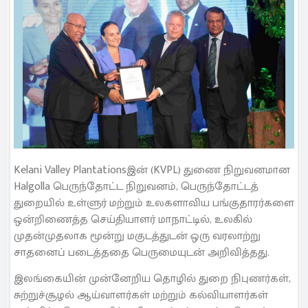
Kelani Valley Plantationsஇன் (KVPL) துணை நிறுவனமான
Halgolla பெருந்தோட்ட நிறுவனம், பெருந்தோட்டத்
துறையில் உள்ளுர் மற்றும் உலகளாவிய பங்குதாரர்களை
ஒன்றிணைத்த செய்தியாளர் மாநாட்டில், உலகில்
முதன்முதலாக மூன்று மகுடத்துடன் ஒரு வரலாற்று
சாதனைப் படைத்ததை பெருமையுடன் அறிவித்தது.
இலங்கையின் முன்னேறிய தொழில் துறை நிபுணர்கள்,
சுற்றுச்சூழல் ஆய்வாளர்கள் மற்றும் கல்வியாளர்கள்