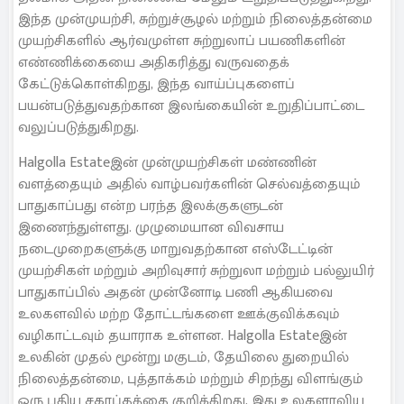
இந்த முன்முயற்சி, சுற்றுச்சூழல் மற்றும் நிலைத்தன்மை
முயற்சிகளில் ஆர்வமுள்ள சுற்றுலாப் பயணிகளின்
எண்ணிக்கையை அதிகரித்து வருவதைக்
கேட்டுக்கொள்கிறது, இந்த வாய்ப்புகளைப்
பயன்படுத்துவதற்கான இலங்கையின் உறுதிப்பாட்டை
வலுப்படுத்துகிறது.
Halgolla Estateஇன் முன்முயற்சிகள் மண்ணின்
வளத்தையும் அதில் வாழ்பவர்களின் செல்வத்தையும்
பாதுகாப்பது என்ற பரந்த இலக்குகளுடன்
இணைந்துள்ளது. முழுமையான விவசாய
நடைமுறைகளுக்கு மாறுவதற்கான எஸ்டேட்டின்
முயற்சிகள் மற்றும் அறிவுசார் சுற்றுலா மற்றும் பல்லுயிர்
பாதுகாப்பில் அதன் முன்னோடி பணி ஆகியவை
உலகளவில் மற்ற தோட்டங்களை ஊக்குவிக்கவும்
வழிகாட்டவும் தயாராக உள்ளன. Halgolla Estateஇன்
உலகின் முதல் மூன்று மகுடம், தேயிலை துறையில்
நிலைத்தன்மை, புத்தாக்கம் மற்றும் சிறந்து விளங்கும்
ஒரு புதிய சகாப்தத்தை குறிக்கிறது, இது உலகளாவிய