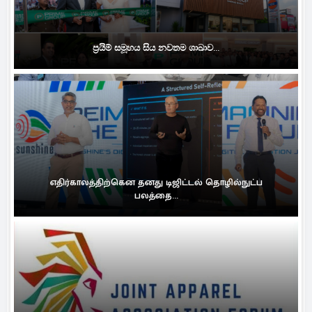
ප්‍රයිම් සමූහය සිය නවතම ශාඛාව...
எதிர்காலத்திற்கென தனது டிஜிட்டல் தொழில்நுட்ப
பலத்தை...