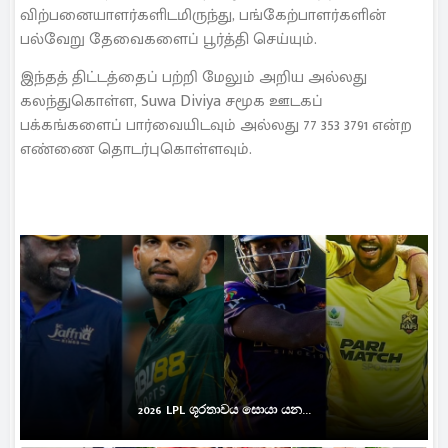
விற்பனையாளர்களிடமிருந்து, பங்கேற்பாளர்களின்
பல்வேறு தேவைகளைப் பூர்த்தி செய்யும்.
இந்தத் திட்டத்தைப் பற்றி மேலும் அறிய அல்லது
கலந்துகொள்ள, Suwa Diviya சமூக ஊடகப்
பக்கங்களைப் பார்வையிடவும் அல்லது 77 353 3791 என்ற
எண்ணை தொடர்புகொள்ளவும்.
2026 LPL ශූරතාවය සොයා යන...