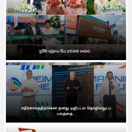
ප්‍රයිම් සමූහය සිය නවතම ශාඛාව...
எதிர்காலத்திற்கென தனது டிஜிட்டல் தொழில்நுட்ப
பலத்தை...