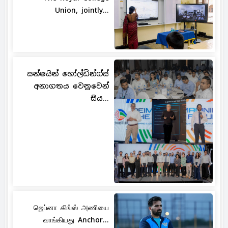
Union, jointly...
සන්ෂයින් හෝල්ඩින්ග්ස්
අනාගතය වෙනුවෙන්
සිය...
ஜெப்னா கிங்ஸ் அணியை
வாங்கியது Anchor...