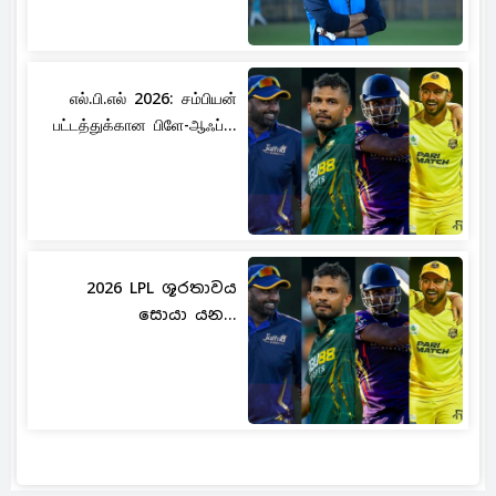
எல்.பி.எல் 2026: சம்பியன்
பட்டத்துக்கான பிளே-ஆஃப்...
2026 LPL ශූරතාවය
සොයා යන...