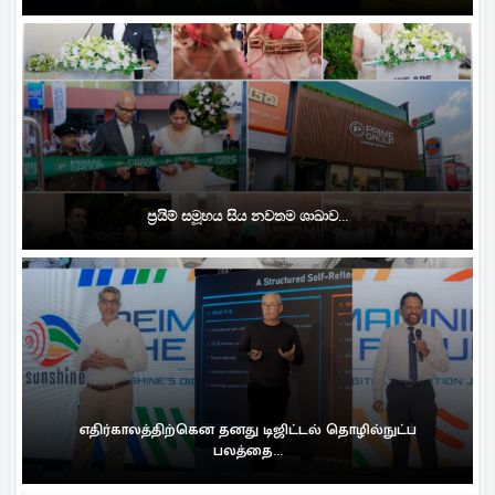
ප්‍රයිම් සමූහය සිය නවතම ශාඛාව...
எதிர்காலத்திற்கென தனது டிஜிட்டல் தொழில்நுட்ப
பலத்தை...