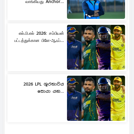
வாங்கியது Anchor...
எல்.பி.எல் 2026: சம்பியன்
பட்டத்துக்கான பிளே-ஆஃப்...
2026 LPL ශූරතාවය
සොයා යන...