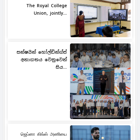
The Royal College
Union, jointly...
සන්ෂයින් හෝල්ඩින්ග්ස්
අනාගතය වෙනුවෙන්
සිය...
ஜெப்னா கிங்ஸ் அணியை