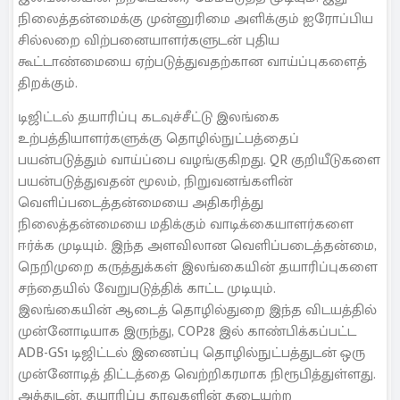
நிலைத்தன்மைக்கு முன்னுரிமை அளிக்கும் ஐரோப்பிய
சில்லறை விற்பனையாளர்களுடன் புதிய
கூட்டாண்மையை ஏற்படுத்துவதற்கான வாய்ப்புகளைத்
திறக்கும்.
டிஜிட்டல் தயாரிப்பு கடவுச்சீட்டு இலங்கை
உற்பத்தியாளர்களுக்கு தொழில்நுட்பத்தைப்
பயன்படுத்தும் வாய்ப்பை வழங்குகிறது. QR குறியீடுகளை
பயன்படுத்துவதன் மூலம், நிறுவனங்களின்
வெளிப்படைத்தன்மையை அதிகரித்து
நிலைத்தன்மையை மதிக்கும் வாடிக்கையாளர்களை
ஈர்க்க முடியும். இந்த அளவிலான வெளிப்படைத்தன்மை,
நெறிமுறை கருத்துக்கள் இலங்கையின் தயாரிப்புகளை
சந்தையில் வேறுபடுத்திக் காட்ட முடியும்.
இலங்கையின் ஆடைத் தொழில்துறை இந்த விடயத்தில்
முன்னோடியாக இருந்து, COP28 இல் காண்பிக்கப்பட்ட
ADB-GS1 டிஜிட்டல் இணைப்பு தொழில்நுட்பத்துடன் ஒரு
முன்னோடித் திட்டத்தை வெற்றிகரமாக நிரூபித்துள்ளது.
அத்துடன், தயாரிப்பு தரவுகளின் தடையற்ற