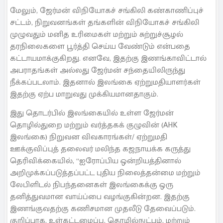
மேலும், ஜேர்மன் விநியோகச் சங்கிலி கண்காணிப்புச்
சட்டம், நிறுவனங்கள் தங்களின் விநியோகச் சங்கிலி
முழுவதும் மனித உரிமைகள் மற்றும் சுற்றுச்சூழல்
தரநிலைகளை பூர்த்தி செய்ய வேண்டும் என்பதை
கட்டாயமாக்குகிறது. எனவே, இதற்கு இணங்காவிட்டால்
அபராதங்கள் அல்லது ஜேர்மன் சந்தையிலிருந்து
நீக்கப்படலாம். இதனால் இலங்கை ஏற்றுமதியாளர்கள்
இதற்கு ஏற்ப மாறுவது முக்கியமானதாகும்.
இது தொடர்பில் இலங்கையில் உள்ள ஜேர்மன்
தொழில்துறை மற்றும் வர்த்தகக் குழுவின் (AHK
இலங்கை) நிறுவன விவகாரங்கள்/ ஏற்றுமதி
ஊக்குவிப்புத் தலைவர் மலிந்த கஜநாயக்க கருத்து
தெரிவிக்கையில், “ஐரோப்பிய ஒன்றியத்தினால்
அறிமுக்கப்படுத்தப்பட்ட புதிய நிலைத்தன்மை மற்றும்
லேபிளிடல் நிபந்தனைகள் இலங்கைக்கு ஒரு
தனித்துவமான வாய்ப்பை வழங்குகின்றன. இதற்கு
இணங்குவதற்கு கணிசமான முதலீடு தேவைப்படும்.
குறிப்பாக, உள்கட்டமைப்பு, தொழில்நுட்பம், மற்றும்