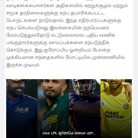
வாடிக்கைகயாளர்கள் அதிகளவில் சுற்றுச்சூழல் மற்றும்
சமூக தரநிலைகளுக்கு ஏற்ப தயாரிக்கப்பட்ட
பொருட்களை நாடுவதால், இந்த எதிர்பார்ப்புகளுக்கு
ஏற்ப செயல்படுவது இலங்கையின் நற்பெயரை
மேம்படுத்துவதோடு மட்டுமல்லாமல், புதிய வணிக
பங்குதாரர்களுக்கு வாய்ப்புக்களை ஏற்படுத்திக்
கொடுக்கும். இது ஐரோப்பிய ஒன்றியம் போன்ற
முக்கியமான சந்தைகளில் போட்டியில் முன்னணியில்
இருக்க முடியும்.
2026 LPL ශූරතාවය සොයා යන...