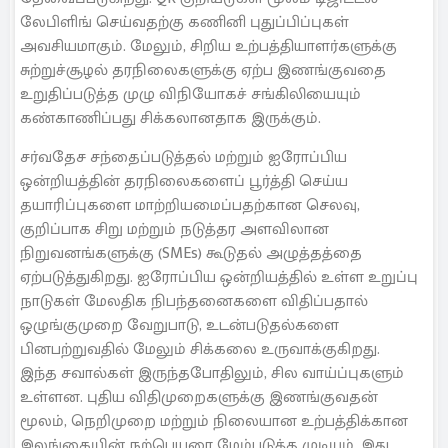
லேபிளிங் செய்வதற்கு கணினி புதுப்பிப்புகள்
அவசியமாகும். மேலும், சிறிய உற்பத்தியாளர்களுக்கு
சுற்றுச்சூழல் தரநிலைகளுக்கு ஏற்ப இணங்குவதை
உறுதிப்படுத்த முழு விநியோகச் சங்கிலியையும்
கண்காணிப்பது சிக்கலானதாக இருக்கும்.
சர்வதேச சந்தைப்படுத்தல் மற்றும் ஐரோப்பிய
ஒன்றியத்தின் தரநிலைகளைப் பூர்த்தி செய்ய
தயாரிப்புகளை மாற்றியமைப்பதற்கான செலவு,
குறிப்பாக சிறு மற்றும் நடுத்தர அளவிலான
நிறுவனங்களுக்கு (SMEs) கூடுதல் அழுத்தத்தை
ஏற்படுத்துகிறது. ஐரோப்பிய ஒன்றியத்தில் உள்ள உறுப்பு
நாடுகள் மேலதிக நிபந்தனைகளை விதிப்பதால்
ஒழுங்குமுறை வேறுபாடு, உடன்படுதல்களை
பினபற்றுவதில் மேலும் சிக்கலை உருவாக்குகிறது.
இந்த சவால்கள் இருந்தபோதிலும், சில வாய்ப்புகளும்
உள்ளன. புதிய விதிமுறைகளுக்கு இணங்குவதன்
மூலம், நெறிமுறை மற்றும் நிலையான உற்பத்திக்கான
இலங்கையின் நற்பெயரை மேம்படுத்த முடியும். இது