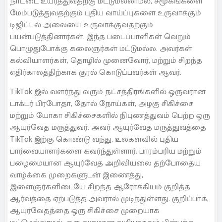
நாட்டை உயர்த்துவதற்கு மட்டுமல்லாமல், சமூகங்களை
மேம்படுத்துவதற்கும் புதிய வாய்ப்புகளை உருவாக்கும்
டிஜிட்டல் அலையை உருவாக்குவதற்கும்
பயன்படுத்தினார்கள். இந்த படைப்பாளிகள் வெறும்
பொழுதுபோக்கு கலைஞர்கள் மட்டுமல்ல. அவர்கள்
கல்வியாளர்கள், தொழில் முனைவோர், மற்றும் சிறந்த
எதிர்காலத்திற்காக குரல் கொடுப்பவர்கள் ஆவர்.
TikTok இல் வளர்ந்து வரும் நட்சத்திரங்களில் ஒருவரான
டாக்டர் பிரபோதா, தோல் நோய்கள், அழகு சிகிச்சை
மற்றும் யோகா சிகிச்சைகளில் நிபுணத்துவம் பெற்ற ஒரு
ஆயுர்வேத மருத்துவர். அவர் ஆயுர்வேத மருத்துவத்தை
TikTok இற்கு கொண்டு வந்து, உலகளவில் புதிய
பார்வையாளர்களை கவர்ந்துள்ளார். பாரம்பரிய மற்றும்
பழைமையான ஆயுர்வேத அறிவியலை தற்போதைய
வாழ்க்கை முறைகளுடன் இணைத்து,
இளைஞர்களிடையே சிறந்த ஆரோக்கியம் குறித்த
ஆர்வத்தை ஏற்படுத்த அவரால் முடிந்துள்ளது. குறிப்பாக,
ஆயுர்வேதத்தை ஒரு சிகிச்சை முறையாக