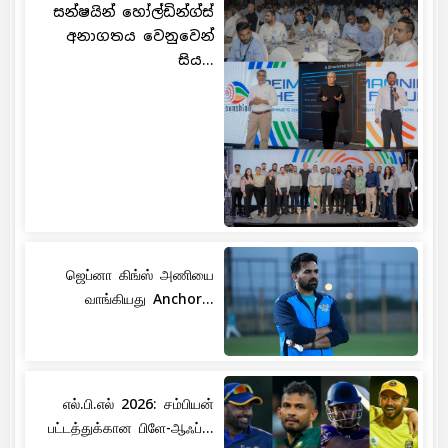
සන්ෂයින් හෝල්ඩින්ග්ස්
අනාගතය වෙනුවෙන්
සිය...
ஜெப்னா கிங்ஸ் அணியை
வாங்கியது Anchor...
எல்.பி.எல் 2026: சம்பியன்
பட்டத்துக்கான பிளே-ஆஃப்...