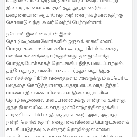
மட்டுமல்லாமல், ஒரு வருமான வழியாகவும் பின்பற்ற
இளைஞர்களை ஊக்குவித்து, நூற்றாண்டுகள்
பழைமையான ஆயுர்வேத அறிவை நிகழ்காலத்திற்கு
கொண்டு வந்து அவர் வெற்றி பெற்றுள்ளார்.
நயோமி இலங்கையின் இளம்
தொழில்முனைவோர்களில் ஒருவர். கைவினைப்
பொருட்களை உள்ளடக்கிய அவரது TikTok கணக்கு
பலரின் கவனத்தை ஈர்த்துள்ளது. தனது சொந்த
பொழுதுபோக்காகத் தொடங்கிய இந்த படைப்பாற்றல்,
தற்போது ஒரு வணிகமாக வளர்ந்துள்ளது. இந்த
வளர்ச்சிக்கு TikTok வலைத்தளம் அவருக்கு மிகப்பெரிய
பலத்தை கொடுத்துள்ளது. அத்துடன், அவரது இந்தப்
பயணம் இலங்கையில் உள்ள இளைஞர்களின்
தொழில்முனைவு மனப்பான்மைக்கு சான்றாக உள்ளது.
இந்த நிலையில், அவரது முன்னேற்றத்தின் முக்கிய
காரணியாக TikTok இருந்ததாக கூறி, அவர் அதற்கு
நன்றி தெரிவித்தார். எனது கைவினைப் பொருட்களைக்
காட்சிப்படுத்தவும், உள்ளூர் தொழில்முனைவை
ஆதரிக்கும் சமூகத்துடன் இணைவதற்கும் TikTok ஒரு