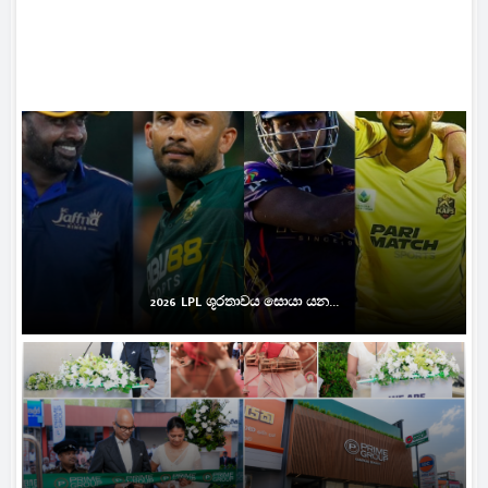
2026 LPL ශූරතාවය සොයා යන...