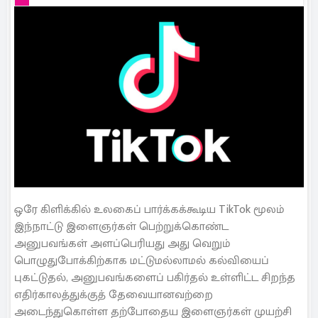
ஒரே கிளிக்கில் உலகைப் பார்க்கக்கூடிய TikTok மூலம்
இந்நாட்டு இளைஞர்கள் பெற்றுக்கொண்ட
அனுபவங்கள் அளப்பெரியது அது வெறும்
பொழுதுபோக்கிற்காக மட்டுமல்லாமல் கல்வியைப்
புகட்டுதல், அனுபவங்களைப் பகிர்தல் உள்ளிட்ட சிறந்த
எதிர்காலத்துக்குத் தேவையானவற்றை
அடைந்துகொள்ள தற்போதைய இளைஞர்கள் முயற்சி