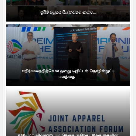
ප්‍රයිම් සමූහය සිය නවතම ශාඛාව...
எதிர்காலத்திற்கென தனது டிஜிட்டல் தொழில்நுட்ப
பலத்தை...
GSP+ மறுவிண்ணப்பம் நெருங்குகிறது: இலங்கையின்