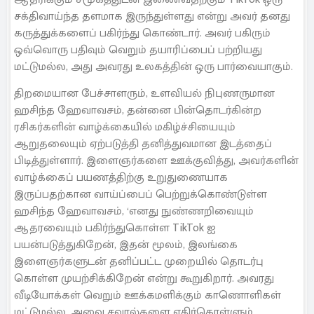
சக்திவாய்ந்த தளமாக இருந்துள்ளது என்று அவர் தனது
கருத்துக்களைப் பகிர்ந்து கொண்டார். அவர் பகிரும்
ஒவ்வொரு பதிவும் வெறும் தயாரிப்பைப் பற்றியது
மட்டுமல்ல, அது அவரது உலகத்தின் ஒரு பார்வையாகும்.
திறமையான பேச்சாளரும், உளவியல் நிபுணருமான
ஹசிந்த ஹேவாவசம், தன்னை பின்தொடர்கின்ற
ரசிகர்களின் வாழ்க்கையில் மகிழ்ச்சியையும்
ஆறுதலையும் ஏற்படுத்தி தனித்துவமான இடத்தைப்
பிடித்துள்ளார். இளைஞர்களை ஊக்குவித்து, அவர்களின்
வாழ்க்கைப் பயணத்திற்கு உறுதுணையாக
இருப்பதற்கான வாய்ப்பைப் பெற்றுக்கொண்டுள்ள
ஹசிந்த ஹேவாவசம், ‘எனது நுண்ணறிவையும்
ஆதரவையும் பகிர்ந்துகொள்ள TikTok ஐ
பயன்படுத்துகிறேன், இதன் மூலம், இலங்கை
இளைஞர்களுடன் தனிப்பட்ட முறையில் தொடர்பு
கொள்ள முயற்சிக்கிறேன் என்று கூறுகிறார். அவரது
வீடியோக்கள் வெறும் ஊக்கமளிக்கும் காணொளிகள்
மட்டுமல்ல, அவை சவால்களை எதிர்கொள்ளும்