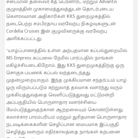
சபையின் தலைவர் கீத் பெர்னார்ட் மற்றும் Advantis
குழுமத்தின் முகாமைத்துவத்துடன் தொடர்புடைய
கௌரவமான அதிகாரிகள் KKS துறைமுகத்தில்
நடைபெற்ற சம்பிரதாய வரவேற்பு நிகழ்வுகளுடன்
Cordelia Cruises இன் குழுவினருக்கு வரவேற்பு
அளிக்கப்பட்டது.
“யாழ்ப்பாணத்தில் உள்ள அற்புதமான கப்பல்துறையில்
MS Empress கப்பலை நேரில் பார்ப்பதில் நாங்கள்
மகிழ்ச்சியடைகிறோம், இது KKS துறைமுகத்திற்கு ஒரு
சொகுசு பயணக் கப்பல் வந்தடைந்தது
முதன்முறையாகும். இந்த முக்கியமான சந்தர்ப்பம் யாழ்
ஒரு விரும்பப்படும் சுற்றுலாத் தலமாக வளர்ந்து வரும்
முக்கியத்துவத்தை வெளிப்படுத்துவது மட்டுமன்றி
அப்பகுதியில் பொருளாதார வளர்ச்சியை
மேம்படுத்துவதற்கான ஆற்றலையும் கொண்டுள்ளது.
கலாச்சார பாரம்பரியம் மற்றும் துரிதமான பொருளாதார
நடவடிக்கைகளின் செழிப்பான மையமாக இப்பகுதி
செழித்து வளரும் எதிர்காலத்தை நாங்கள் கற்பனை