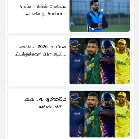
ஜெப்னா கிங்ஸ் அணியை
வாங்கியது Anchor...
எல்.பி.எல் 2026: சம்பியன்
பட்டத்துக்கான பிளே-ஆஃப்...
2026 LPL ශූරතාවය
සොයා යන...