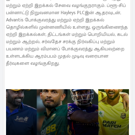
மற்றும் ஏற்றி இறக்கல் சேவை வழங்குநராகும். ப்ளூ-சிப்
பன்னாட்டு நிறுவனமான Hayleys PLCஇன் ஆதரவுடன்,
Advantis போக்குவரத்து மற்றும் ஏற்றி இறக்கல்
தொழில்களில் முன்னணியில் உள்ளது, ஒருங்கிணைந்த
ஏற்றி இறக்கல்கள், திட்டங்கள் மற்றும் பொறியியல், கடல்
மற்றும் ஆற்றல், சர்வதேச சரக்கு நிர்வகிப்பு மற்றும்
பயணம் மற்றும் விமானப் போக்குவரத்து ஆகியவற்றை
உள்ளடக்கிய ஆரம்பபம் முதல் முடிவு வரையான
தீர்வுகளை வழங்குகிறது.