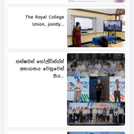
The Royal College
Union, jointly...
සන්ෂයින් හෝල්ඩින්ග්ස්
අනාගතය වෙනුවෙන්
සිය...