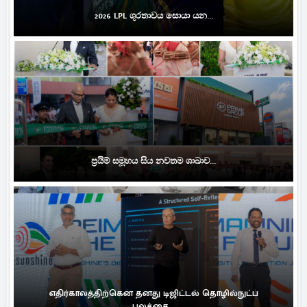
2026 LPL ශූරතාවය සොයා යන...
ප්‍රයිම් සමූහය සිය නවතම ශාඛාව...
எதிர்காலத்திற்கென தனது டிஜிட்டல் தொழில்நுட்ப
பலத்தை...