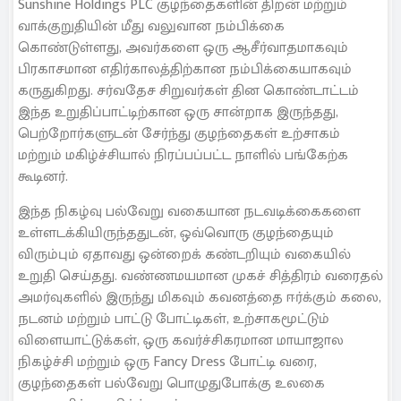
Sunshine Holdings PLC குழந்தைகளின் திறன் மற்றும்
வாக்குறுதியின் மீது வலுவான நம்பிக்கை
கொண்டுள்ளது, அவர்களை ஒரு ஆசீர்வாதமாகவும்
பிரகாசமான எதிர்காலத்திற்கான நம்பிக்கையாகவும்
கருதுகிறது. சர்வதேச சிறுவர்கள் தின கொண்டாட்டம்
இந்த உறுதிப்பாட்டிற்கான ஒரு சான்றாக இருந்தது,
பெற்றோர்களுடன் சேர்ந்து குழந்தைகள் உற்சாகம்
மற்றும் மகிழ்ச்சியால் நிரப்பப்பட்ட நாளில் பங்கேற்க
கூடினர்.
இந்த நிகழ்வு பல்வேறு வகையான நடவடிக்கைகளை
உள்ளடக்கியிருந்ததுடன், ஒவ்வொரு குழந்தையும்
விரும்பும் ஏதாவது ஒன்றைக் கண்டறியும் வகையில்
உறுதி செய்தது. வண்ணமயமான முகச் சித்திரம் வரைதல்
அமர்வுகளில் இருந்து மிகவும் கவனத்தை ஈர்க்கும் கலை,
நடனம் மற்றும் பாட்டு போட்டிகள், உற்சாகமூட்டும்
விளையாட்டுக்கள், ஒரு கவர்ச்சிகரமான மாயாஜால
நிகழ்ச்சி மற்றும் ஒரு Fancy Dress போட்டி வரை,
குழந்தைகள் பல்வேறு பொழுதுபோக்கு உலகை