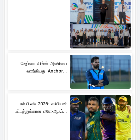
ஜெப்னா கிங்ஸ் அணியை
வாங்கியது Anchor...
எல்.பி.எல் 2026: சம்பியன்
பட்டத்துக்கான பிளே-ஆஃப்...