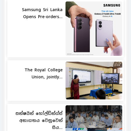
Samsung Sri Lanka
Opens Pre-orders...
The Royal College
Union, jointly...
සන්ෂයින් හෝල්ඩින්ග්ස්
අනාගතය වෙනුවෙන්
සිය...