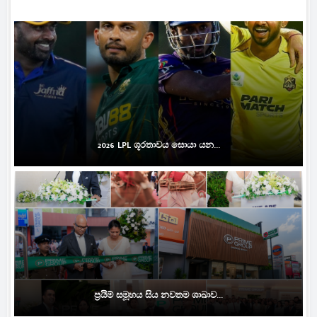
2026 LPL ශූරතාවය සොයා යන...
ප්‍රයිම් සමූහය සිය නවතම ශාඛාව...