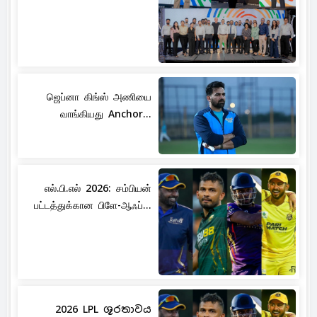
ஜெப்னா கிங்ஸ் அணியை
வாங்கியது Anchor...
எல்.பி.எல் 2026: சம்பியன்
பட்டத்துக்கான பிளே-ஆஃப்...
2026 LPL ශූරතාවය