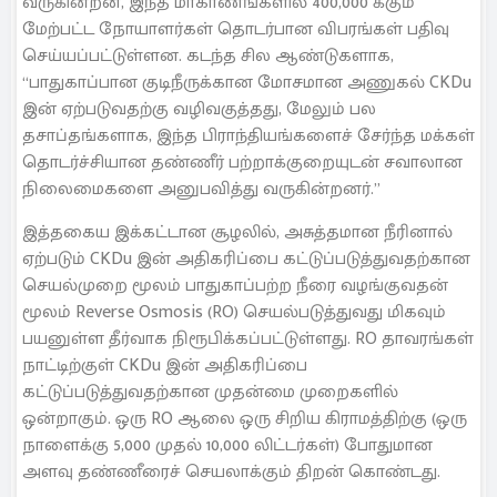
வருகின்றன, இந்த மாகாணங்களில் 400,000 க்கும்
மேற்பட்ட நோயாளர்கள் தொடர்பான விபரங்கள் பதிவு
செய்யப்பட்டுள்ளன. கடந்த சில ஆண்டுகளாக,
“பாதுகாப்பான குடிநீருக்கான மோசமான அணுகல் CKDu
இன் ஏற்படுவதற்கு வழிவகுத்தது, மேலும் பல
தசாப்தங்களாக, இந்த பிராந்தியங்களைச் சேர்ந்த மக்கள்
தொடர்ச்சியான தண்ணீர் பற்றாக்குறையுடன் சவாலான
நிலைமைகளை அனுபவித்து வருகின்றனர்.”
இத்தகைய இக்கட்டான சூழலில், அசுத்தமான நீரினால்
ஏற்படும் CKDu இன் அதிகரிப்பை கட்டுப்படுத்துவதற்கான
செயல்முறை மூலம் பாதுகாப்பற்ற நீரை வழங்குவதன்
மூலம் Reverse Osmosis (RO) செயல்படுத்துவது மிகவும்
பயனுள்ள தீர்வாக நிரூபிக்கப்பட்டுள்ளது. RO தாவரங்கள்
நாட்டிற்குள் CKDu இன் அதிகரிப்பை
கட்டுப்படுத்துவதற்கான முதன்மை முறைகளில்
ஒன்றாகும். ஒரு RO ஆலை ஒரு சிறிய கிராமத்திற்கு (ஒரு
நாளைக்கு 5,000 முதல் 10,000 லிட்டர்கள்) போதுமான
அளவு தண்ணீரைச் செயலாக்கும் திறன் கொண்டது.