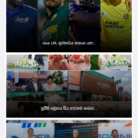
2026 LPL ශූරතාවය සොයා යන...
ප්‍රයිම් සමූහය සිය නවතම ශාඛාව...