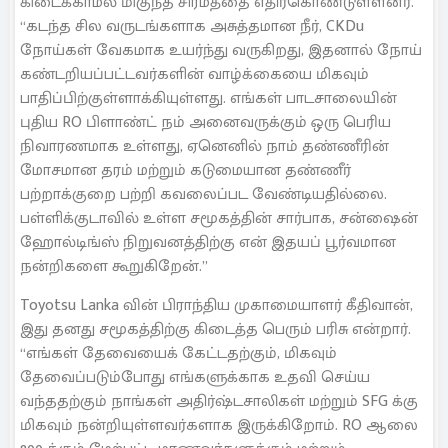
கிடைக்காமல் மிகுந்த சிரமத்தை எதிர்கொண்டுள்ளனர்.
“கடந்த சில வருடங்களாக அசுத்தமான நீர், CKDu
நோய்கள் வேகமாக உயர்ந்து வருகிறது, இதனால் நோய்
கண்டறியப்பட்டவர்களின் வாழ்க்கையை மிகவும்
பாதிப்பிற்குள்ளாக்கியுள்ளது. எங்கள் பாடசாலையின்
புதிய RO பிளாண்ட் நம் அனைவருக்கும் ஒரு பெரிய
நிவாரணமாக உள்ளது, ஏனெனில் நாம் தண்ணீரின்
மோசமான தரம் மற்றும் கடுமையான தண்ணீர்
பற்றாக்குறை பற்றி கவலைப்பட வேண்டியதில்லை.
பள்ளிக்குடாவில் உள்ள சமூகத்தின் சார்பாக, சன்ஷைன்
ஹோல்டிங்ஸ் நிறுவனத்திற்கு என் இதயப் பூர்வமான
நன்றிகளை கூறுகிறேன்.”
Toyotsu Lanka வின் பிராந்திய முகாமையாளர் கீதிவான்,
இது தனது சமூகத்திற்கு கிடைத்த பெரும் பரிசு என்றார்.
“எங்கள் தேவையைக் கேட்டதற்கும், மிகவும்
தேவைப்படும்போது எங்களுக்காக உதவி செய்ய
வந்ததற்கும் நாங்கள் அதிர்ஷ்டசாலிகள் மற்றும் SFG க்கு
மிகவும் நன்றியுள்ளவர்களாக இருக்கிறோம். RO ஆலை