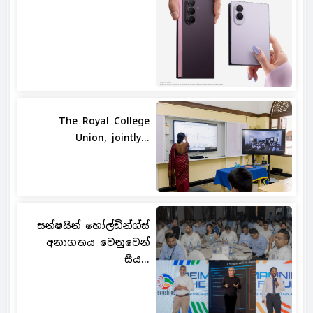
The Royal College
Union, jointly...
සන්ෂයින් හෝල්ඩින්ග්ස්
අනාගතය වෙනුවෙන්
සිය...