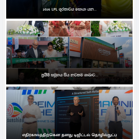
2026 LPL ශූරතාවය සොයා යන...
ප්‍රයිම් සමූහය සිය නවතම ශාඛාව...
எதிர்காலத்திற்கென தனது டிஜிட்டல் தொழில்நுட்ப