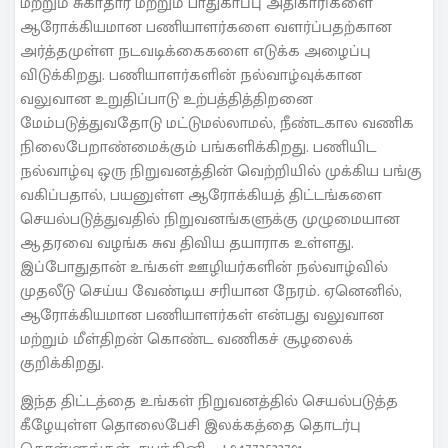
மற்றும் சுகாதார மற்றும் பாதுகாப்பு அதிகாரிகளை
ஆரோக்கியமான பணியாளர்களை வளர்ப்பதற்கான
அர்த்தமுள்ள நடவடிக்கைகளை எடுக்க அழைப்பு
விடுக்கிறது. பணியாளர்களின் நல்வாழ்வுக்கான
வலுவான உறுதிப்பாடு உற்பத்தித்திறனை
மேம்படுத்துவதோடு மட்டுமல்லாமல், நீண்டகால வணிக
நிலைபேறாண்மைக்கும் பங்களிக்கிறது. பணியிட
நல்வாழ்வு ஒரு நிறுவனத்தின் வெற்றியில் முக்கிய பங்கு
வகிப்பதால், பயனுள்ள ஆரோக்கியத் திட்டங்களை
செயல்படுத்துவதில் நிறுவனங்களுக்கு முழுமையான
ஆதரவை வழங்க சுவ திவிய தயாராக உள்ளது.
இப்போதுதான் உங்கள் ஊழியர்களின் நல்வாழ்வில்
முதலீடு செய்ய வேண்டிய சரியான நேரம். ஏனெனில்,
ஆரோக்கியமான பணியாளர்கள் என்பது வலுவான
மற்றும் மீள்திறன் கொண்ட வணிகச் சூழலைக்
குறிக்கிறது.
இந்த திட்டத்தை உங்கள் நிறுவனத்தில் செயல்படுத்த
கீழேயுள்ள தொலைபேசி இலக்கத்தை தொடர்பு