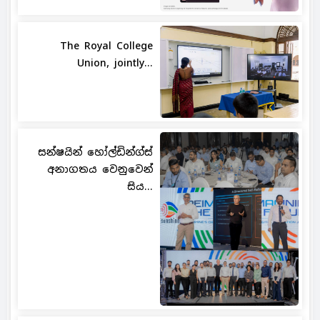
The Royal College
Union, jointly...
සන්ෂයින් හෝල්ඩින්ග්ස්
අනාගතය වෙනුවෙන්
සිය...