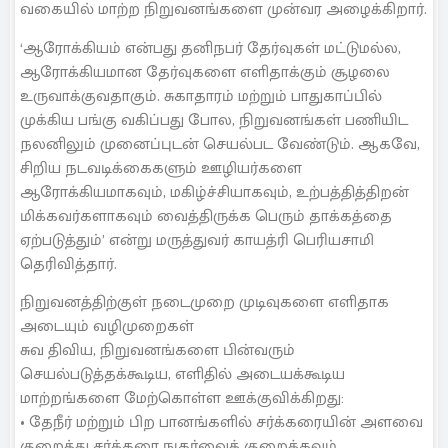
வகையில் மாற்ற நிறுவனங்களை முன்வர அழைக்கிறார்.
‘ஆரோக்கியம் என்பது தனிநபர் தேர்வுகள் மட்டுமல்ல,
ஆரோக்கியமான தேர்வுகளை எளிதாக்கும் சூழலை
உருவாக்குவதாகும். சுகாதாரம் மற்றும் பாதுகாப்பில்
முக்கிய பங்கு வகிப்பது போல, நிறுவனங்கள் பணியிட
நலனிலும் முனைப்புடன் செயல்பட வேண்டும். ஆகவே,
சிறிய நடவடிக்கைகளும் ஊழியர்களை
ஆரோக்கியமாகவும், மகிழ்ச்சியாகவும், உற்பத்தித்திறன்
மிக்கவர்களாகவும் வைத்திருக்க பெரும் தாக்கத்தை
ஏற்படுத்தும்’ என்று மருத்துவர் காயத்ரி பெரியசாமி
தெரிவித்தார்.
நிறுவனத்திற்குள் நடைமுறை முடிவுகளை எளிதாக
அடையும் வழிமுறைகள்
சுவ திவிய, நிறுவனங்களை பின்வரும்
செயல்படுத்தக்கூடிய, எளிதில் அடையக்கூடிய
மாற்றங்களை மேற்கொள்ள ஊக்குவிக்கிறது:
• தேநீர் மற்றும் பிற பானங்களில் சர்க்கரையின் அளவை
குறைத்து சர்க்கரை நுகர்வைக் குறைக்கவும்.