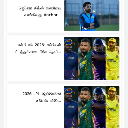
ஜெப்னா கிங்ஸ் அணியை
வாங்கியது Anchor...
எல்.பி.எல் 2026: சம்பியன்
பட்டத்துக்கான பிளே-ஆஃப்...
2026 LPL ශූරතාවය
සොයා යන...