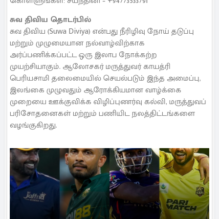
கொள்ளுங்கள்: சயந்தினி – +94773533791
சுவ திவிய தொடர்பில்
சுவ திவிய (Suwa Diviya) என்பது நீரிழிவு நோய் தடுப்பு
மற்றும் முழுமையான நல்வாழ்விற்காக
அர்ப்பணிக்கப்பட்ட ஒரு இலாப நோக்கற்ற
முயற்சியாகும். ஆலோசகர் மருத்துவர் காயத்ரி
பெரியசாமி தலைமையில் செயல்படும் இந்த அமைப்பு,
இலங்கை முழுவதும் ஆரோக்கியமான வாழ்க்கை
முறையை ஊக்குவிக்க விழிப்புணர்வு கல்வி, மருத்துவப்
பரிசோதனைகள் மற்றும் பணியிட நலத்திட்டங்களை
வழங்குகிறது.