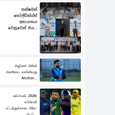
සන්ෂයින්
හෝල්ඩින්ග්ස්
අනාගතය
වෙනුවෙන් සිය...
ஜெப்னா கிங்ஸ்
அணியை வாங்கியது
Anchor...
எல்.பி.எல் 2026:
சம்பியன்
பட்டத்துக்கான பிளே-
ஆஃப்...