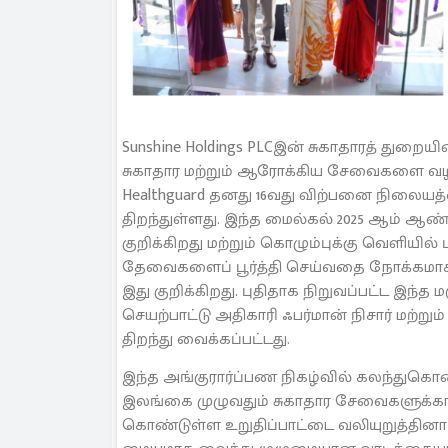
Sunshine Holdings PLCஇன் சுகாதாரத் து
சுகாதார மற்றும் ஆரோக்கிய சேவைகளை வழங
Healthguard தனது 16வது விற்பனை நிலை
திறந்துள்ளது. இந்த மைல்கல் 2025 ஆம் ஆண்டி
குறிக்கிறது மற்றும் கொழும்புக்கு வெளியில் 
தேவைகளைப் பூர்த்தி செய்வதை நோக்கமாக
இது குறிக்கிறது. புதிதாக நிறுவப்பட்ட இந்
செயற்பாட்டு அதிகாரி ஃபர்மான் நிசார் மற்று
திறந்து வைக்கப்பட்டது.
இந்த அங்குரார்ப்பண நிகழ்வில் கலந்துகொண
இலங்கை முழுவதும் சுகாதார சேவைகளுக்கா
கொண்டுள்ள உறுதிப்பாட்டை வலியுறுத்தினார