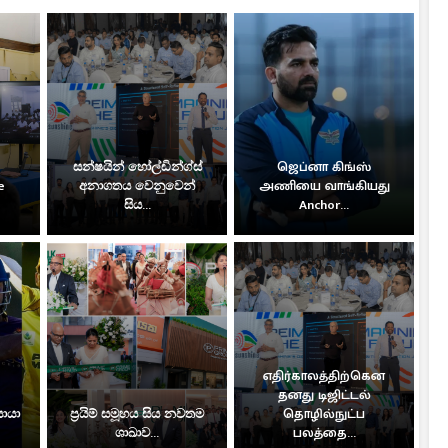
සන්ෂයින් හෝල්ඩින්ග්ස්
ஜெப்னா கிங்ஸ்
e
අනාගතය වෙනුවෙන්
அணியை வாங்கியது
සිය...
Anchor...
எதிர்காலத்திற்கென
தனது டிஜிட்டல்
සොයා
ප්‍රයිම් සමූහය සිය නවතම
தொழில்நுட்ப
ශාඛාව...
பலத்தை...