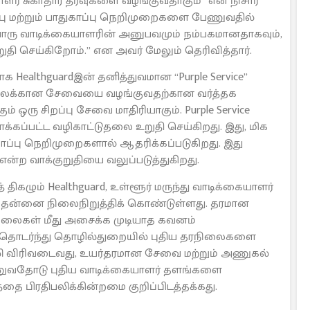
 சுகாதார தீர்வுகளை வழங்குவதாகும்” என நிசார்
ிப்பு மற்றும் பாதுகாப்பு நெறிமுறைகளை பேணுவதில்
வொரு வாடிக்கையாளரின் அனுபவமும் நம்பகமானதாகவும்,
ுதி செய்கிறோம்.” என அவர் மேலும் தெரிவித்தார்.
ealthguardஇன் தனித்துவமான “Purple Service”
ிவிலக்கான சேவையை வழங்குவதற்கான வர்த்தக
் ஒரு சிறப்பு சேவை மாதிரியாகும். Purple Service
்கப்பட்ட வழிகாட்டுதலை உறுதி செய்கிறது. இது, மிக
துகாப்பு நெறிமுறைகளால் ஆதரிக்கப்படுகிறது. இது
 என்ற வாக்குறுதியை வலுப்படுத்துகிறது.
கழும் Healthguard, உள்ளூர் மருந்து வாடிக்கையாளர்
 தன்னை நிலைநிறுத்திக் கொண்டுள்ளது. தரமான
தரநிலைகள் மீது அசைக்க முடியாத கவனம்
rd, தொடர்ந்து தொழில்துறையில் புதிய தரநிலைகளை
ிலி விரிவடைவது, உயர்தரமான சேவை மற்றும் அணுகல்
ேணுவதோடு புதிய வாடிக்கையாளர் தளங்களை
 பிரதிபலிக்கின்றமை குறிப்பிடத்தக்கது.