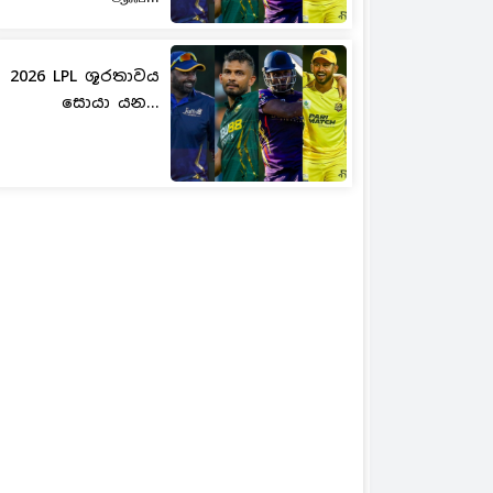
2026 LPL ශූරතාවය
සොයා යන...