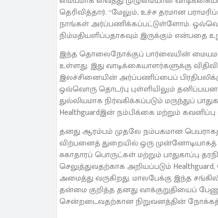
மையமாக வைத்து முழுமையான வாடிக்கையாளர்
தெரிவித்தார். “மேலும், உச்ச தரமான பராமர
நாங்கள் அர்ப்பணிக்கப்பட்டுள்ளோம். ஒவ்
நிம்மதியளிப்பதாகவும் இருக்கும் என்பதை உற
இந்த தொலைநோக்குப் பார்வையின் மையமாக H
உள்ளது. இது வாடிக்கையாளர்களுக்கு வித
இலச்சினையின் அர்ப்பணிப்பைப் பிரதிபலிக்கும
ஒவ்வொரு தொடர்பு புள்ளியிலும் தனிப்பயனாக
துல்லியமாக நிர்வகிக்கப்படும் மருந்துப் பா
Healthguardஇன் நம்பிக்கை மற்றும் கவனிப்பு
தனது ஆரம்பம் முதலே நம்பகமான பெயராகத் தி
விற்பனைத் துறையில் ஒரு முன்னோடியாகத்
சுகாதாரப் பொருட்கள் மற்றும் பாதுகாப்பு 
செலுத்துவதற்காக அறியப்படும் Healthgua
அமைத்து வருகிறது. மாலபேக்கு இந்த சங்க
தன்மை குறித்த தனது வாக்குறுதியைப் ப
சென்றடைவதற்கான நிறுவனத்தின் நோக்கத்தை