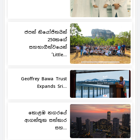
ජපන් නියෝජිතයින්
250කගේ
සහභාගීත්වයෙන්
‘Little...
Geoffrey Bawa Trust
Expands Sri...
කොළඹ නගරයේ
ආගන්තුක සත්කාර
සහ...