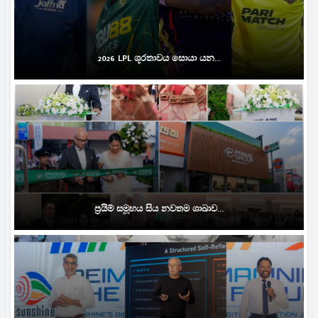
2026 LPL ශූරතාවය සොයා යන...
ප්‍රයිම් සමූහය සිය නවතම ශාඛාව...