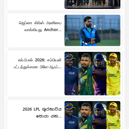
ஜெப்னா கிங்ஸ் அணியை
வாங்கியது Anchor...
எல்.பி.எல் 2026: சம்பியன்
பட்டத்துக்கான பிளே-ஆஃப்...
2026 LPL ශූරතාවය
සොයා යන...