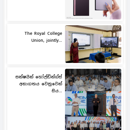
The Royal College
Union, jointly...
සන්ෂයින් හෝල්ඩින්ග්ස්
අනාගතය වෙනුවෙන්
සිය...