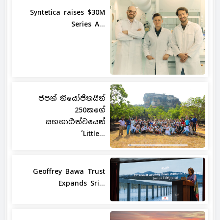
Syntetica raises $30M
Series A...
ජපන් නියෝජිතයින්
250කගේ
සහභාගීත්වයෙන්
‘Little...
Geoffrey Bawa Trust
Expands Sri...