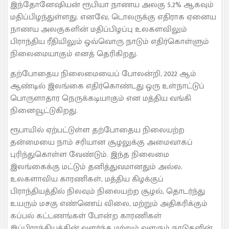
இந்தோனேஷியன் ரூபியா நாணய அலகு 5.2% ஆகவும்
மதிப்பிழந்துள்ளது. எனவே, டொலருக்கு எதிராக ஏனைய
நாணய அலகுகளின் மதிப்பிழப்பு உலகளவிலும்
பிராந்திய ரீதியிலும் ஒவ்வொரு நாடும் எதிர்கொள்ளும்
நிலைமையாகும் எனத் தெரிகிறது.
தற்போதைய நிலைமையைப் போலன்றி, 2022 ஆம்
ஆண்டில் இலங்கை எதிர்கொண்டது ஒரு உள்நாட்டுப்
பொருளாதார நெருக்கடியாகும் என மத்திய வங்கி
நினைவூட்டுகிறது.
ரூபாயில் ஏற்பட்டுள்ள தற்போதைய நிலையற்ற
தன்மையை நாம் சரியான சூழலுக்கு அமைவாகப்
புரிந்துகொள்ள வேண்டும். இந்த நிலைமை
இலங்கைக்கு மட்டும் தனித்துவமானதும் அல்ல.
உலகளாவிய காரணிகள், மத்திய கிழக்குப்
பிராந்தியத்தில் நிலவும் நிலையற்ற சூழல், தொடர்ந்து
உயரும் மசகு எண்ணெய் விலை, மற்றும் அதிகரிக்கும்
கப்பல் கட்டணங்கள் போன்ற காரணிகள்
இப்பிராந்தியத்தின் வளர்ந்த மற்றும் வளரும் நாடுகளின்