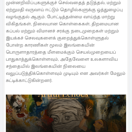
முன்னறிவிப்புகளுக்குச் செல்வதைத் தடுத்தல், மற்றும்
ஏற்றுமதி வருவாய் ஈட்டும் தொழில்களுக்கு ஒத்துழைப்பு
வழங்குதல் ஆகும். போட்டித்தன்மை வாய்ந்த மாற்று
விகிதங்கள், நிலையான கொள்கைகள், திறமையான
கப்பல் மற்றும் விமானச் சரக்கு நடைமுறைகள் மற்றும்
இயக்கச் செலவுகளைக் குறைத்துக்கொள்ளுதல்
போன்ற காரணிகள் மூலம் இலங்கையின்
பொருளாதாரத்தை மீளமைக்கும் செயல்முறையைப்
பாதுகாத்துக்கொள்ளவும், அதேவேளை உலகளாவிய
சந்தையில் இலங்கையின் நிலையை
வலுப்படுத்திக்கொள்ளவும் முடியும் என அவர்கள் மேலும்
சுட்டிக்காட்டுகின்றனர்.