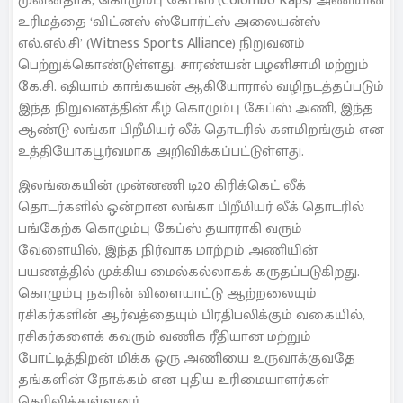
முன்னதாக, கொழும்பு கேப்ஸ் (Colombo Kaps) அணியின்
உரிமத்தை ‘விட்னஸ் ஸ்போர்ட்ஸ் அலையன்ஸ்
எல்.எல்.சி’ (Witness Sports Alliance) நிறுவனம்
பெற்றுக்கொண்டுள்ளது. சாரண்யன் பழனிசாமி மற்றும்
கே.சி. ஷியாம் காங்கயன் ஆகியோரால் வழிநடத்தப்படும்
இந்த நிறுவனத்தின் கீழ் கொழும்பு கேப்ஸ் அணி, இந்த
ஆண்டு லங்கா பிறீமியர் லீக் தொடரில் களமிறங்கும் என
உத்தியோகபூர்வமாக அறிவிக்கப்பட்டுள்ளது.
இலங்கையின் முன்னணி டி20 கிரிக்கெட் லீக்
தொடர்களில் ஒன்றான லங்கா பிறீமியர் லீக் தொடரில்
பங்கேற்க கொழும்பு கேப்ஸ் தயாராகி வரும்
வேளையில், இந்த நிர்வாக மாற்றம் அணியின்
பயணத்தில் முக்கிய மைல்கல்லாகக் கருதப்படுகிறது.
கொழும்பு நகரின் விளையாட்டு ஆற்றலையும்
ரசிகர்களின் ஆர்வத்தையும் பிரதிபலிக்கும் வகையில்,
ரசிகர்களைக் கவரும் வணிக ரீதியான மற்றும்
போட்டித்திறன் மிக்க ஒரு அணியை உருவாக்குவதே
தங்களின் நோக்கம் என புதிய உரிமையாளர்கள்
தெரிவித்துள்ளனர்.