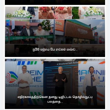
ප්‍රයිම් සමූහය සිය නවතම ශාඛාව...
எதிர்காலத்திற்கென தனது டிஜிட்டல் தொழில்நுட்ப
பலத்தை...