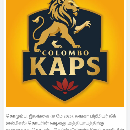
கொழும்பு, இலங்கை (18 மே 2026): லங்கா பிறீமியர் லீக்
(எல்பிஎல்) தொடரின் 6ஆவது அத்தியாயத்திற்கு