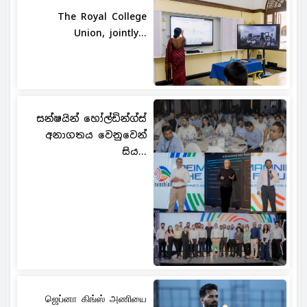
The Royal College
Union, jointly...
සන්ෂයින් හෝල්ඩින්ග්ස්
අනාගතය වෙනුවෙන්
සිය...
ஜெப்னா கிங்ஸ் அணியை