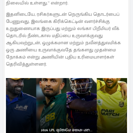
நிலையில் உள்ளது.” என்றார்.
இதனிடையே, ரசிகர்களுடன் நெருங்கிய தொடர்பைப்
பேணுவது, இலங்கை கிரிக்கெட்டின் வளர்ச்சிக்கு
உறுதுணையாக இருப்பது மற்றும் லங்கா பிறீமியர் லீக்
தொடரில் நீண்டகால மதிப்பை உருவாக்குவது
ஆகியவற்றுடன், ஒழுக்கமான மற்றும் நவீனத்துவமிக்க
ஒரு அணியை உருவாக்குவதே தங்களது முதன்மை
நோக்கம் என்று அணியின் புதிய உரிமையாளர்கள்
தெரிவித்துள்ளனர்.
2026 LPL ශූරතාවය සොයා යන...