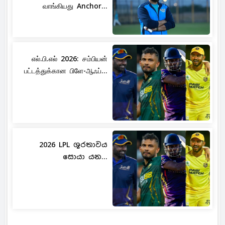
வாங்கியது Anchor...
எல்.பி.எல் 2026: சம்பியன்
பட்டத்துக்கான பிளே-ஆஃப்...
2026 LPL ශූරතාවය
සොයා යන...