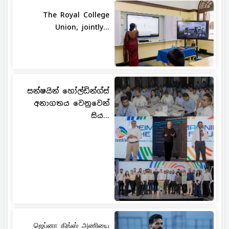
The Royal College
Union, jointly...
සන්ෂයින් හෝල්ඩින්ග්ස්
අනාගතය වෙනුවෙන්
සිය...
ஜெப்னா கிங்ஸ் அணியை