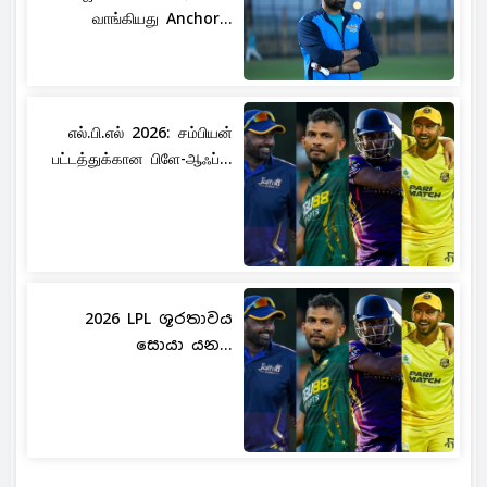
வாங்கியது Anchor...
எல்.பி.எல் 2026: சம்பியன்
பட்டத்துக்கான பிளே-ஆஃப்...
2026 LPL ශූරතාවය
සොයා යන...