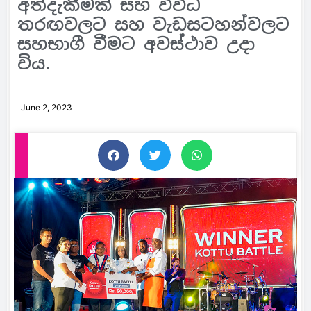
අත්දැකීමක් සහ විවිධ
තරඟවලට සහ වැඩසටහන්වලට
සහභාගී වීමට අවස්ථාව උදා
විය.
June 2, 2023