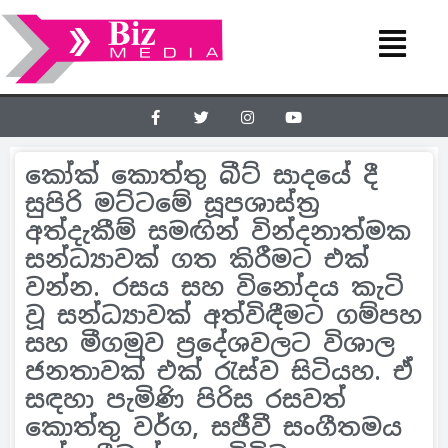
කෝක් කොත්තු බීට් සාදයේ දී
සුපිරි මට්ටමේ සූපශාස්ත‍්‍ර
අත්දැකීම් සමඟින් වින්දනාත්මක
සන්ධ්‍යාවක් ගත කිරීමට එක්
වන්න. රසය සහ විනෝදය කැටි
වූ සන්ධ්‍යාවක් අත්විඳීමට ගම්පහ
සහ මීගමුව ප‍්‍රදේශවලට විශාල
ජනතාවක් එක් රැස්ව සිටියහ. ඒ
සඳහා පැමිණි පිරිස රසවත්
කොත්තු වර්ග, සජීවී සංගීතමය