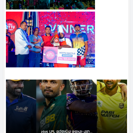
2026 LPL ශූරතාවය සොයා යන...