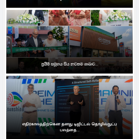
ප්‍රයිම් සමූහය සිය නවතම ශාඛාව...
எதிர்காலத்திற்கென தனது டிஜிட்டல் தொழில்நுட்ப
பலத்தை...