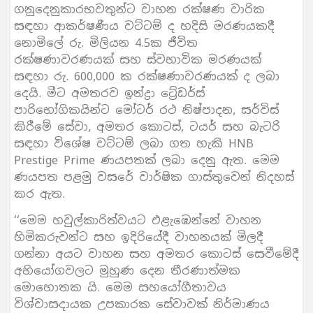
ගනුදෙනුකාරභවතුන්ට වාහන රක්ෂණ වාරික
සඳහා ආකර්ෂණීය වට්ටම් ද හදිසි මරණයකදී
නොමිලේ රු. මිලියන 4.5ක ජීවිත
රක්ෂණාවරණයක් සහ ස්වභාවික මරණයක්
සඳහා රු. 600,000 ක රක්ෂණාවරණයක් ද ලබා
දෙයි. මීට අමතරව ඉන්ද්‍රා ටේ‍්‍රඩර්ස්
පාරිභෝගිකයින්ට මෝටර් රථ නිෂ්පාදන, සර්විස්
කිරීමේ සේවා, අමතර කොටස්, ටයර් සහ බැටරි
සඳහා විශේෂ වට්ටම් ලබා ගත හැකි HNB
Prestige Prime ණයපතක් ලබා දෙනු ඇත. මෙම
ණයපත පළමු වසරේ වාර්ෂික ගාස්තුවෙන් නිදහස්
කර ඇත.
‘‘මෙම හවුල්කාරිත්වයට එළැඹෙන්නේ වාහන
හිමිකරුවන්ට සහ ඉදිරියේදී වාහනයක් මිලදී
ගන්නා අයට වාහන සහ අමතර කොටස් සෙවීමේදී
අභියෝගවලට මුහුණ දෙන තීරණාත්මක
මොහොතක යි. මෙම සහයෝගීතාවය
විශ්වාසදායක උපකාරක සේවාවක් නිර්මාණය