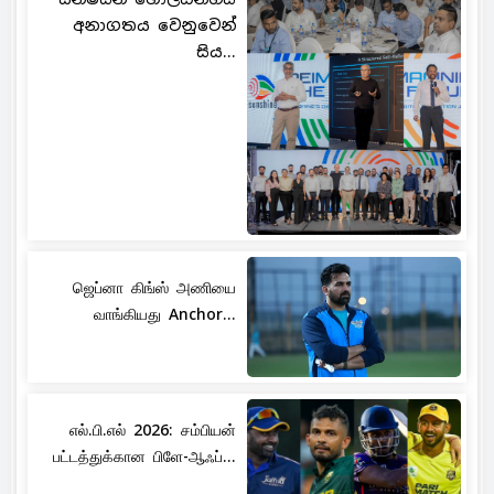
අනාගතය වෙනුවෙන්
සිය...
ஜெப்னா கிங்ஸ் அணியை
வாங்கியது Anchor...
எல்.பி.எல் 2026: சம்பியன்
பட்டத்துக்கான பிளே-ஆஃப்...