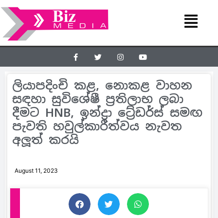
ලියාපදිංචි කළ, නොකළ වාහන
සඳහා සුවිශේෂී ප‍්‍රතිලාභ ලබා
දීමට HNB, ඉන්ද්‍රා ටේ‍්‍රඩර්ස් සමඟ
පැවති හවුල්කාරීත්වය නැවත
අලූත් කරයි
August 11, 2023