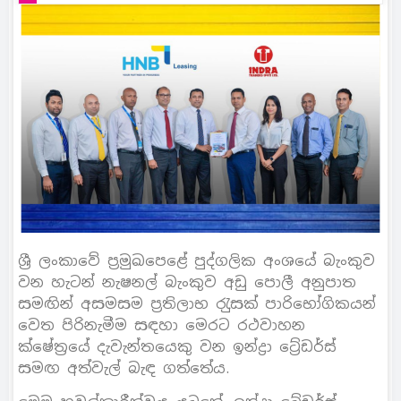
ශ්‍රී ලංකාවේ ප‍්‍රමුඛපෙළේ පුද්ගලික අංශයේ බැංකුව
වන හැටන් නැෂනල් බැංකුව අඩු පොලී අනුපාත
සමඟින් අසමසම ප‍්‍රතිලාභ රැුසක් පාරිභෝගිකයන්
වෙත පිරිනැමීම සඳහා මෙරට රථවාහන
ක්ෂේත‍්‍රයේ දැවැන්තයෙකු වන ඉන්ද්‍රා ටේ‍්‍රඩර්ස්
සමඟ අත්වැල් බැඳ ගත්තේය.