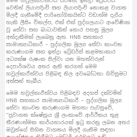
මෙම හවුල්කාරීත්වය යටතේ, ඉන්ද්‍රා ටේ‍්‍රඩර්ස්
වෙතින් ලියාපදිංචි සහ ලියාපදිංචි නොකළ වාහන
මිලදී ගැනීමේදී පාරිභෝගිකයින්ට වඩාත්ම දැරිය
හැකි ලීසිං විකල්ප, එක් එක් පුද්ගලයාට ආවේණික
වූ සේවා සහ බාධාවකින් තොර පහසු මූල්‍ය
අත්දැකීමක් ලැබෙනු ඇත. HNB සහකාර
සාමාන්‍යාධිකාරී – පුද්ගලික මූල්‍ය සේවා කාංචන
කරුණාගම සහ ඉන්ද්‍රා ටේ‍්‍රඩර්ස් කළමනාකාර
අධ්‍යක්ෂ රුෂංක සිල්වා යන මහත්වරුන්
දෙපාර්ශවය අතර ඇති කරගත් මෙම
හවුල්කාරීත්වය පිළිබඳ නිල අවබෝධතා ගිවිසුමට
අත්සන් තැබීය.
මෙම හවුල්කාරීත්වය පිළිබඳව අදහස් දක්වමින්
HNB සහකාර සාමාන්‍යාධිකාරී – පුද්ගලික මූල්‍ය
සේවා කාංචන කරුණාගම මහතා පැවසුවේ,
‘‘ප‍්‍රවාහන ක්ෂේත‍්‍රය ශ‍්‍රී ලංකාවේ ආර්ථිකය තුළ
තීරණාත්මක කාර්යභාරයක් ඉටු කරනු ලබන අතර
ඔවුන්ගේ සිහින වාහනය මිලදී ගැනීම සඳහා