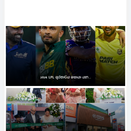
2026 LPL ශූරතාවය සොයා යන...