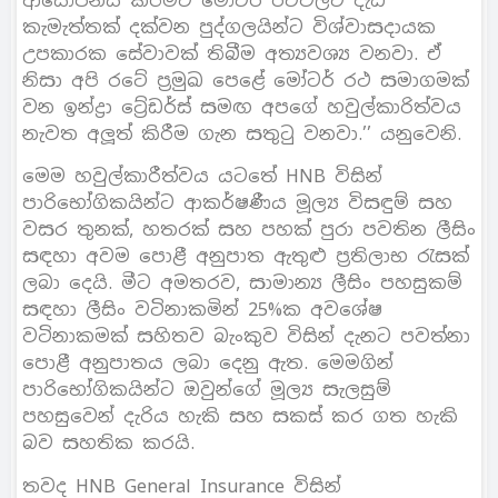
ආයෝජනය කිරීමට මෝටර් රථවලට දැඩි
කැමැත්තක් දක්වන පුද්ගලයින්ට විශ්වාසදායක
උපකාරක සේවාවක් තිබීම අත්‍යවශ්‍ය වනවා. ඒ
නිසා අපි රටේ ප‍්‍රමුඛ පෙළේ මෝටර් රථ සමාගමක්
වන ඉන්ද්‍රා ටේ‍්‍රඩර්ස් සමඟ අපගේ හවුල්කාරිත්වය
නැවත අලූත් කිරීම ගැන සතුටු වනවා.’’ යනුවෙනි.
මෙම හවුල්කාරීත්වය යටතේ HNB විසින්
පාරිභෝගිකයින්ට ආකර්ෂණීය මූල්‍ය විසඳුම් සහ
වසර තුනක්, හතරක් සහ පහක් පුරා පවතින ලීසිං
සඳහා අවම පොළී අනුපාත ඇතුළු ප‍්‍රතිලාභ රැසක්
ලබා දෙයි. මීට අමතරව, සාමාන්‍ය ලීසිං පහසුකම්
සඳහා ලීසිං වටිනාකමින් 25%ක අවශේෂ
වටිනාකමක් සහිතව බැංකුව විසින් දැනට පවත්නා
පොළී අනුපාතය ලබා දෙනු ඇත. මෙමගින්
පාරිභෝගිකයින්ට ඔවුන්ගේ මූල්‍ය සැලසුම්
පහසුවෙන් දැරිය හැකි සහ සකස් කර ගත හැකි
බව සහතික කරයි.
තවද HNB General Insurance විසින්