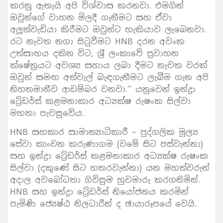
කරනු ඇතැයි අපි විශ්වාස කරනවා. එමගින්
ඔවුන්ගේ වාහන මිලදී ගැනීමට සහ ඒවා
අලූත්වැඩියා කිරීමට ඔවුන්ට හැකියාව ලැබෙනවා.
රට නැවත නගා සිටුවීමට HNB දරන අවංක
උත්සාහය දකින විට, ශ‍්‍රී ලංකාවේ ප‍්‍රවාහන
ක්ෂේත‍්‍රයට අවශ්‍ය සහාය ලබා දීමට නැවත වරක්
ඔවුන් සමඟ අත්වැල් බැඳගැනීමට ලැබීම ගැන අපි
නිහතමානීව ආඩම්බර වනවා.’’ යනුවෙන් ඉන්ද්‍රා
ටේ‍්‍රඩර්ස් කළමනාකාර අධ්‍යක්ෂ රුෂංක සිල්වා
මහතා පැවසුවේය.
HNB සහකාර සාමාන්‍යාධිකාරී – පුද්ගලික මූල්‍ය
සේවා කාංචන කරුණාගම (වමේ සිට පස්වැන්නා)
සහ ඉන්ද්‍රා ටේ‍්‍රඩර්ස් කළමනාකාර අධ්‍යක්ෂ රුෂංක
සිල්වා (දකුණේ සිට හතරවැන්නා) යන මහත්වරුන්
අදාල අවබෝධතා ගිවිසුම හුවමාරු කරගනිමින්.
HNB සහ ඉන්ද්‍රා ටේ‍්‍රඩර්ස් නියෝජනය කරමින්
පැමිණි ජ්‍යෙෂ්ඨ නිලධාරීන් ද ඡායාරූපයේ වෙයි.