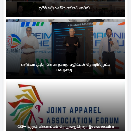
ප්‍රයිම් සමූහය සිය නවතම ශාඛාව...
எதிர்காலத்திற்கென தனது டிஜிட்டல் தொழில்நுட்ப
பலத்தை...
GSP+ மறுவிண்ணப்பம் நெருங்குகிறது: இலங்கையின்