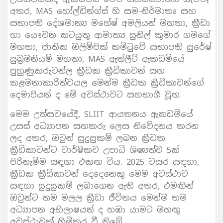
අතර, MAS හෝල්ඩින්ග්ස් හි සම-නිර්මාතෘ සහ
සභාපති දේශමාන්‍ය මහේෂ් අමලියන් මහතා, ක්‍රීඩා
හා යෞවන කටයුතු ආමාත්‍ය සුනිල් කුමාර ගමගේ
මහතා, ජාතික ඔලිම්පික් කමිටුවේ සභාපති සුරේෂ්
සුබ්‍රමනියම් මහතා, MAS ඇත්ලීට් ඇකඩමියේ
පුහුණුකරුවන්ල ක්‍රීඩක ක්‍රීඩිකාවන් සහ
කළමනාකාරිත්වයල මෙන්ම ක්‍රීඩක ක්‍රීඩිකාවන්ගේ
දෙමාපියන් ද මේ අවස්ථාවට සහභාගී වූහ.
මෙම උත්සවයේදී, SLIIT ආයතනය ඇකඩමියේ
උසස් අධ්‍යාපන සහකරු ලෙස නිවේදනය කරන
ලද අතර, ඔවුන් සුදුසුකම් ලබන ක්‍රීඩක
ක්‍රීඩිකාවන්ට වාර්ෂිකව උපාධි ශිෂ්‍යත්ව 5ක්
පිරිනැමීම සඳහා එකඟ විය. 2025 වසර සඳහා,
ක්‍රීඩක ක්‍රීඩිකාවන් දෙදෙනෙකු මෙම අවස්ථාව
සඳහා සුදුසුකම් ලබාගෙන ඇති අතර, එමඟින්
ඔවුන්ට තම මලල ක්‍රීඩා ජීවිතය මෙන්ම තම
අධ්‍යාපන අභිලාෂයන් ද හඹා යාමට මහඟු
අවස්ථාවක් හිමිකර වී තිබේ.