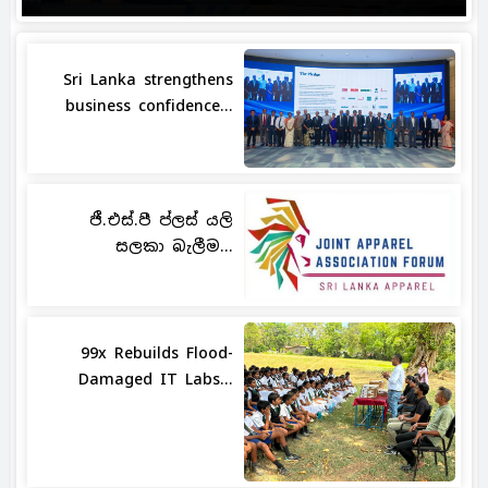
Sri Lanka strengthens
business confidence...
ජී.එස්.පී ප්ලස් යලි
සලකා බැලීම...
99x Rebuilds Flood-
Damaged IT Labs...