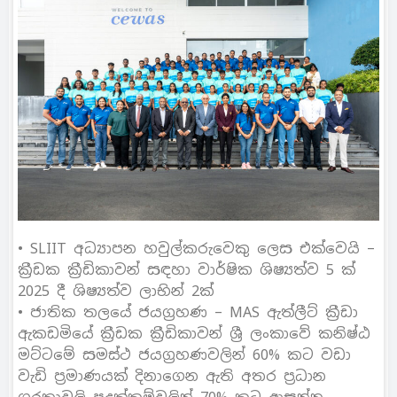
• SLIIT අධ්‍යාපන හවුල්කරුවෙකු ලෙස එක්වෙයි –
ක්‍රීඩක ක්‍රීඩිකාවන් සඳහා වාර්ෂික ශිෂ්‍යත්ව 5 ක්
2025 දී ශිෂ්‍යත්ව ලාභින් 2ක්
• ජාතික තලයේ ජයග්‍රහණ – MAS ඇත්ලීට් ක්‍රීඩා
ඇකඩමියේ ක්‍රීඩක ක්‍රීඩිකාවන් ශ්‍රී ලංකාවේ කනිෂ්ඨ
මට්ටමේ සමස්ථ ජයග්‍රහණවලින් 60%‍ කට වඩා
වැඩි ප්‍රමාණයක් දිනාගෙන ඇති අතර ප්‍රධාන