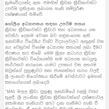
ක්‍රමවේදයක්ද ඇත. එමඟින් ක්‍රීඩක ක්‍රීඩිකාවන්ට
උපරිම ප්‍රතිලාභ ලබාගත හැකි සම්පූර්ණ
රක්ෂණයක් හිමිවේ.
ගෝලීය අධ්‍යාපනය සඳහා උපරිම සහය
ක්‍රීඩක ක්‍රීඩිකාවන්ට ක්‍රීඩාව සහ අධ්‍යපනය යන
අවස්ථා දෙකම අවශ්‍ය බව හඳුනාගෙන ඇති
ඇකඩමිය විදේශීය විශ්ව විද්‍යාලවලට ඇතුළත් වන
අය වෙනුවන් විශේෂ අධ්‍යාපන සහයක් ලබා දීමට
තීරණය කර තිබේ. මෙම මූල්‍ය ආධාරය ක්‍රීඩක
ක්‍රීඩිකාවන්ට විදේශයන්හි තම අධ්‍යයන කටයුතු
සාර්ථකව කරගෙන යාමට උපකාර වන අතරම
ඔවුන්ගේ පුහුණුවට සහ ජාත්‍යන්තර තරග වලදී
ශ්‍රී ලංකාව නියෝජනය කිරීමේ අවස්ථාවට ඉමහත්
සහයෝගයක් ලබාදෙයි.
‘’MAS මලල ක්‍රීඩා පුහුණු ඇකඩමියේ පළමු වසර
තුළදී, ශ්‍රී ලාංකික ක්‍රීඩක ක්‍රීඩිකාවන්ගේ දක්ෂතාවල
අසාමාන්‍ය හැකියාව අපට දැක ගැනීමට හැකි වී