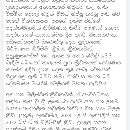
තිබෙනවා. ඒ අනුව ඔවුන්ට නිවැරදි සහයෝගය
ලබාදුනහොත් අනාගතයේ ඔවුන්ට කළ හැකි
විස්මිත දේවල් ඔවුන් විසින් ඔප්පු කරනු ඇති බව
මාගේ විශ්වාසයයි. අපගේ දැක්ම වන්නේ
පදක්කම්ලාභීන් නිර්මාණය කිරීම පමණක් නොව,
ආදර්ශයෙන් නායකත්වය දිය හැකි, විනයගරුක,
අභියෝගයන්ට ඔරොත්තු දෙන පුද්ගලයන්
නිර්මාණය කිරීමයි. ක්‍රීඩක ක්‍රීඩිකාවන්,
පුහුණුකරුවන් සහ ආයතන අතර බිහිවූ මෙම
බැඳීම බොහෝ කාලයක් පුරා ක්‍රීඩකයන් පෝෂණය
කරමින් ඉදිරි දශක දෙක තුළ සැබෑ වෙනසක්
සිදුකරනු ඇති බවට තමා විශ්වාස කරන බව,
දේශමාන්‍ය මහේෂ් අමලියන් මහතා පැවසීය.
අනාගත ඔලිම්පික් ක්‍රීඩකයින්ගේ සංවර්ධනය
සඳහා කැප වූ ශ්‍රී ලංකාවේ ප්‍රථම සහ විශාලතම
රාජ්‍ය-පෞද්ගලික හවුල්කාරිත්වය වන MAS මලල
ක්‍රීඩා පුහුණු ඇකඩමිය, 2028 ලොස් ඇන්ජලීස් සහ
2032 බ්‍රිස්බේන් ඔලිම්පික් ක්‍රීඩා උළෙල සඳහා
පදක්කම් දිනිය හැකි ශ්‍රී ලාංකික කණ්ඩායමක්