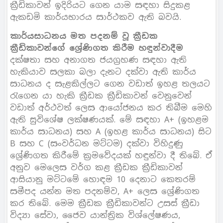
ක්‍රීඩිකාවන් ඉදිරියට ගෙන යාම සඳහා සිදුකළ
ඇකඩමි කාර්යභාරය සාර්ථකව ඇති බවයි.
කාර්යසාධනය මත පදනම් වූ ක්‍රීඩක
ක්‍රීඩිකාවන්ගේ ශ්‍රේණිගත කිරීම හඳුන්වාදීම
දක්ෂතා සහ අනාගත ජයග්‍රහණ සඳහා ඇති
හැකියාව සලකා බලා දැනට දක්වා ඇති කාර්ය
සාධනය ද සැළකිල්ලට ගෙන වඩාත් ඉහළ තලයට
රැගෙන යා හැකි ක්‍රීඩක ක්‍රීඩිකාවන් වෙනුවෙන්
වඩාත් අර්ථවත් ලෙස ආයෝජනය කර තිබීම මෙහි
ඇති සුවිශේෂ ලක්ෂණයක්. මේ සඳහා A+ (ඉහළම
කාර්ය සාධනය) සහ A (ඉහළ කාර්ය සාධනය) සිට
B සහ C (සංවර්ධන මට්ටම) දක්වා විහිදුණු
ශ්‍රේණිගත කිරීමේ ක්‍රමවේදයක් හඳුන්වා දී තිබේ. ඒ
අනුව මෙලෙස වර්ග කළ ක්‍රීඩක ක්‍රීඩිකාවන්
ආසියානු මට්ටමේ හොඳම 10 දෙනාට කෙතරම්
සමීපද යන්න මත පදනම්ව, A+ ලෙස ශ්‍රේණිගත
කර තිබේ. මෙම ක්‍රීඩක ක්‍රීඩිකාවන්ට උසස් ක්‍රීඩා
විද්‍යා සේවා, ජෛව යාන්ත්‍රික විශ්ලේෂණය,