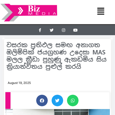
වසරක ප්‍රතිඵල සමඟ අනාගත
ඔලිම්පික් ජයග්‍රහණ උදෙසා MAS
මලල ක්‍රීඩා පුහුණු ඇකඩමිය සිය
ක්‍රියාන්විතය පුළුල් කරයි
August 19, 2025