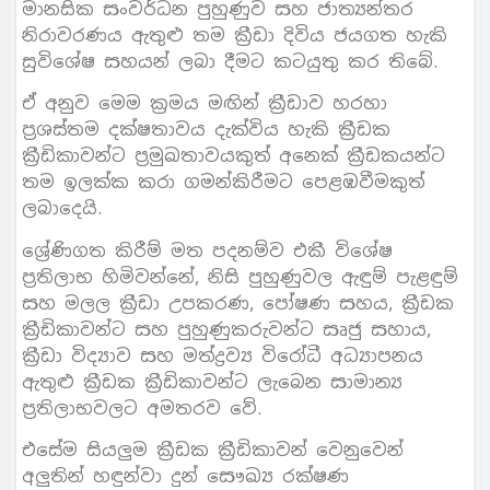
මානසික සංවර්ධන පුහුණුව සහ ජාත්‍යන්තර
නිරාවරණය ඇතුළු තම ක්‍රීඩා දිවිය ජයගත හැකි
සුවිශේෂ සහයන් ලබා දීමට කටයුතු කර තිබේ.
ඒ අනුව මෙම ක්‍රමය මඟින් ක්‍රීඩාව හරහා
ප්‍රශස්තම දක්ෂතාවය දැක්විය හැකි ක්‍රීඩක
ක්‍රීඩිකාවන්ට ප්‍රමුඛතාවයකුත් අනෙක් ක්‍රීඩකයන්ට
තම ඉලක්ක කරා ගමන්කිරීමට පෙළඹවීමකුත්
ලබාදෙයි.
ශ්‍රේණිගත කිරීම් මත පදනම්ව එකී විශේෂ
ප්‍රතිලාභ හිමිවන්නේ, නිසි පුහුණුවල ඇඳුම් පැළඳුම්
සහ මලල ක්‍රීඩා උපකරණ, පෝෂණ සහය, ක්‍රීඩක
ක්‍රීඩිකාවන්ට සහ පුහුණුකරුවන්ට සෘජු සහාය,
ක්‍රීඩා විද්‍යාව සහ මත්ද්‍රව්‍ය විරෝධී අධ්‍යාපනය
ඇතුළු ක්‍රීඩක ක්‍රීඩිකාවන්ට ලැබෙන සාමාන්‍ය
ප්‍රතිලාභවලට අමතරව වේ.
එසේම සියලුම ක්‍රීඩක ක්‍රීඩිකාවන් වෙනුවෙන්
අලුතින් හඳුන්වා දුන් සෞඛ්‍ය රක්ෂණ