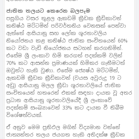
ජාතික තලයට කෙරෙන බලපෑම
පසුගිය වසර තුළල ඇකඩමි ක්‍රීඩක ක්‍රීඩිකාවන්
කනිෂ්ඨ මට්ටමින් පරිවර්තනිය වෙනසක් පෙන්වා
ඇත්තේ ආසියානු සහ ලෝක ශූරතාවලිය
නියෝජනය කළ කනිෂ්ඨ ජාතික සංචිතයෙන් 60%
කට වඩා වැඩි නියෝජනය සටහන් කරගනිමින්.
එසේම ශ්‍රී ලංකාව හිමි කරගත් පදක්කම් වලින්
70% කට ආසන්න ප්‍රමාණයක් හිමිකර ගැනීමටත්
ඔවුන්ට හැකි වුණා. එසේම ජ්‍යෙෂ්ඨ මට්ටමින්,
ඇකඩමි ක්‍රීඩක ක්‍රීඩිකාවන් (වයස අවුරුදු 19 ට
අඩු) ආසියානු මලල ක්‍රීඩා ශූරතාවලියේ ජාතික
සංචිතයෙන් හතරෙන් එකක් සඳහා දායක වූ අතර
ප්‍රධාන ආසියානු ශූරතාවලියේදී ශ්‍රී ලංකාවේ
පදක්කම් සංඛ්‍යාවෙන් 33% කට දායක වී තිබීම
විශේෂත්වයක්.
ඒ අනුව මෙම ප්‍රතිඵල මගින් විද්‍යමාන වන්නේ
ජාත්‍යන්තර තලය ජයගත හැකි අතිදක්ෂ ක්‍රීඩක