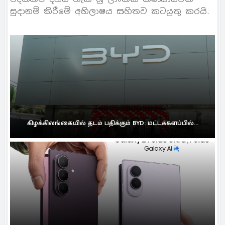
සූදානම් කිරීමේ අභිලාෂය සහිතව කටයුතු කරයි.
கிழக்கிலங்கையில் தடம் பதிக்கும் BYD: மட்டக்களப்பில்...