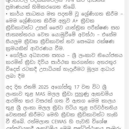
ශූරතාවලි පදක්කම්වලින් 70% කට ආසන්න
ප්‍රමාණයක් හිමිකරගෙන තිබේ.
• කාර්ය සාධනය මත පදනම් වූ ශ්‍රේණිගත කිරීම –
මෙම ශ්‍රේණිගත කිරීම අනුව A+ ක්‍රීඩක
ක්‍රීඩිකාවන්ට උසස් ජෛව යාන්ත්‍රික පරීක්ෂණ සහ
ජාත්‍යන්තරය වෙත යොමුවීමේ අවස්ථා – එසේම
සියලුම ක්‍රීඩක ක්‍රීඩිකාවන් නව සෞඛ්‍ය රක්ෂණ
ක්‍රමයකින් ආවරණය වීම.
• ගෝලීය අධ්‍යාපන සහය – ශ්‍රී ලංකාව නියෝජනය
කරමින් ක්‍රීඩා දිවිය සාර්ථක කරගන්නා අතරතුර
විදෙස් රටකදී උපාධියක් හැදෑරීමට මූල්‍ය ආධාර
ලබා දීම
අද දින එනම් 2025 අගෝස්තු 17 වන විට ශ්‍රී
ලංකාව තුළ MAS මලල ක්‍රීඩා පුහුණු ඇකඩමිය
ආරම්භ කර වසරක් ගත වී ඇතග මෙම කාලය
තුළ ශ්‍රී ලංකා මලල ක්‍රීඩා පිටිය තුළ පරිවර්තනිය
වෙනසක් කිරීමට මෙහි ක්‍රීඩක ක්‍රීඩිකාවන්ට හැකි
වී තිබේ. රත්මලාන CEWAS හි පැවති විශේෂ
උත්සවයකදී ඇකඩමිය මෙම සන්ධිස්ථානය සැමරූ