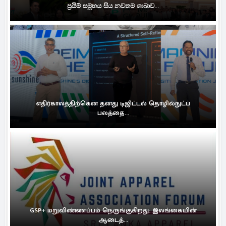
ප්‍රයිම් සමූහය සිය නවතම ශාඛාව...
எதிர்காலத்திற்கென தனது டிஜிட்டல் தொழில்நுட்ப
பலத்தை...
GSP+ மறுவிண்ணப்பம் நெருங்குகிறது: இலங்கையின்
ஆடைத்...