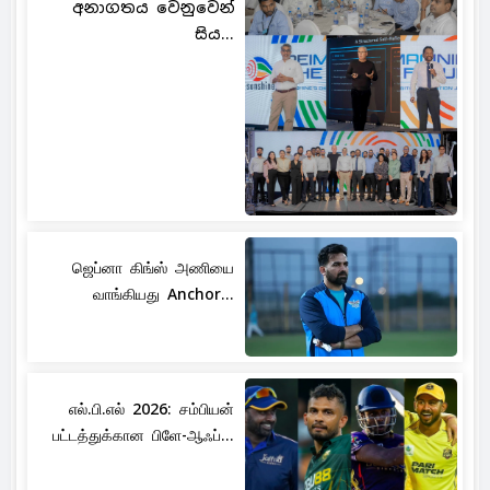
අනාගතය වෙනුවෙන්
සිය...
ஜெப்னா கிங்ஸ் அணியை
வாங்கியது Anchor...
எல்.பி.எல் 2026: சம்பியன்
பட்டத்துக்கான பிளே-ஆஃப்...