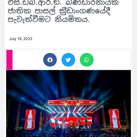
එස්.ඩබ්.ආර්.ඞී. බණ්ඩාරනායක
ජාතික පාසල් ක‍්‍රීඩාංගණයේදී
පැවැත්වීමට නියමිතය.
July 19, 2023