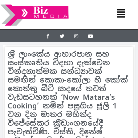
ශ‍්‍රී ලාංකේය ආහාරපාන සහ
සංස්කෘතිය විදහා දැක්වෙන
වින්දනාත්මක සන්ධ්‍යාවක්
සමඟින් කොකා-කෝලා හි කෝක්
කොත්තු බීට් සාදයේ තවත්
වැඩසටහනක් ‘Now Matara’s
Cooking’ නමින් පසුගිය ජුලි 1
වන දින මාතර මහින්ද
විජේසේකර ක‍්‍රීඩාංගනයේදී
පැවැත්විණි. වස්ති, දිනේෂ්