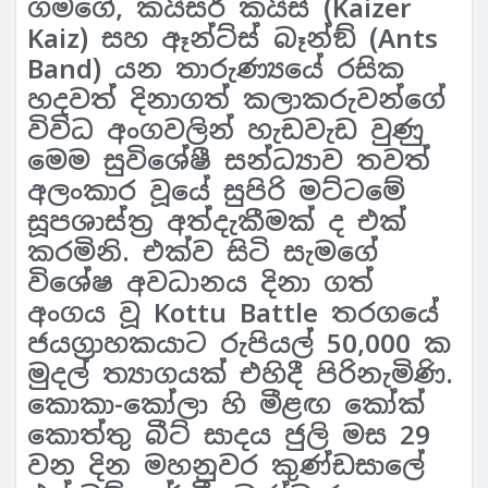
ගමගේ, කයිසර් කයිස් (Kaizer
Kaiz) සහ ඈන්ට්ස් බෑන්ඞ් (Ants
Band) යන තාරුණ්‍යයේ රසික
හදවත් දිනාගත් කලාකරුවන්ගේ
විවිධ අංගවලින් හැඩවැඩ වුණු
මෙම සුවිශේෂී සන්ධ්‍යාව තවත්
අලංකාර වූයේ සුපිරි මට්ටමේ
සූපශාස්ත‍්‍ර අත්දැකීමක් ද එක්
කරමිනි. එක්ව සිටි සැමගේ
විශේෂ අවධානය දිනා ගත්
අංගය වූ Kottu Battle තරගයේ
ජයග‍්‍රාහකයාට රුපියල් 50,000 ක
මුදල් ත්‍යාගයක් එහිදී පිරිනැමිණි.
කොකා-කෝලා හි මීළඟ කෝක්
කොත්තු බීට් සාදය ජුලි මස 29
වන දින මහනුවර කුණ්ඩසාලේ