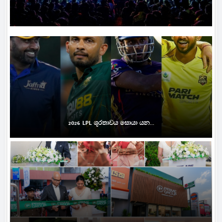
2026 LPL ශූරතාවය සොයා යන...