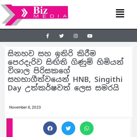
සිනහව සහ ඉතිරි කිරීම
පෙරදැරිව සිඟිති ගිණුම් හිමියන්
විශාල පිරිසකගේ
සහභාගීත්වයෙන් HNB, Singithi
Day උත්කර්ෂවත් ලෙස සමරයි
November 6, 2023