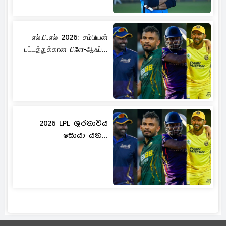
எல்.பி.எல் 2026: சம்பியன்
பட்டத்துக்கான பிளே-ஆஃப்...
2026 LPL ශූරතාවය
සොයා යන...