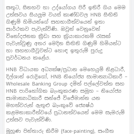
සතුට, සිනහව හා උද්යෝගය පිරී ඉතිරී ගිය මෙම
උත්සවය සියලූම වයස් කාණ්ඩවල HNB සිඟිති
ගිණුම් හිමියන්ගේ සහභාගීත්වයෙන් ඉතා
සාර්ථකව පැවැත්විණි. ඔවුන් වෙනුවෙන්
විනෝදජනක කී‍්‍රඩා සහ ක‍්‍රියාකාරකම් රැසක්
පැවැත්වුණු අතර මෙදින සිඟිති ගිණුම් හිමියන්ට
හා සහභාගීවූවන්ට හොඳ ඉතුරුම් පුරුදු
ප‍්‍රවර්ධනය කළේය.
HNB විධායක අධ්‍යක්ෂ/ප‍්‍රධාන මෙහෙයුම් නිළධාරී,
දිල්ශාන් රොද්‍රිගෝ, HNB නියෝජ්‍ය සාමාන්‍යාධිකාරී –
Wholesale Banking Group දමිත් පල්ලේවත්ත සහ
HNB පාරිභෝගික බැංකුකරණ සමූහ – නියෝජ්‍ය
සාමාන්‍යාධිකාරී සන්ජේ විජේමාන්න යන
මහත්වරුන් ඇතුළු බැංකුවේ ජ්‍යෙෂ්ඨ
කළමනාකාරීත්වයේ ප‍්‍රධානත්වයෙන් මෙම සැමරුම්
උත්සව පැවැත්විණි.
මුහුණ පින්තාරු කිරීම (face-painting), සංගීත