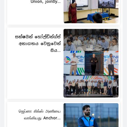
Union, jointly...
සන්ෂයින් හෝල්ඩින්ග්ස්
අනාගතය වෙනුවෙන්
සිය...
ஜெப்னா கிங்ஸ் அணியை
வாங்கியது Anchor...