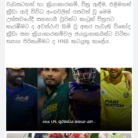
වැඩසටහන් හා ක‍්‍රියාකාරකම්, චිත‍්‍ර ඇඳීම, එළිමහන්
ක‍්‍රීඩා ආදි විවිධ අංගවලින් රසවත් වූ මෙම
උත්සවයේදී සහභාගී වූවන්ට කාටූන් චිත‍්‍රපට
නැරඹීමට ද අවස්ථාව හිමි වූ අතර පැවැති විනෝද
ක‍්‍රීඩා සහ ක‍්‍රියාකාරකම්වල ජයග‍්‍රාහකයින්ට වටිනා
ත්‍යාග පිරිනැමීමට ද HNB කටයුතු කළේය.
2026 LPL ශූරතාවය සොයා යන...