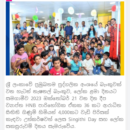
ශ‍්‍රී ලංකාවේ ප‍්‍රමුඛතම පුද්ගලික අංශයේ බැංකුවක්
වන හැටන් නැෂනල් බැංකුව, ලෝක ළමා දිනයට
සමගාමීව 2023 ඔක්තෝබර් 21 වන දින දීප
ව්‍යාප්ත HNB පාරිභෝගික ඒකක 36 කට ආරාධිත
සිඟිති ගිණුම් හිමියන් 4,000කට වැඩි පිරිසක්
කැඳවා උත්කර්ෂවත් ලෙස Singithi Day සහ ලෝක
සකසුරුවම් දිනය සැමරුවේය.