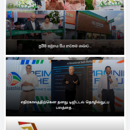
ප්‍රයිම් සමූහය සිය නවතම ශාඛාව...
எதிர்காலத்திற்கென தனது டிஜிட்டல் தொழில்நுட்ப
பலத்தை...