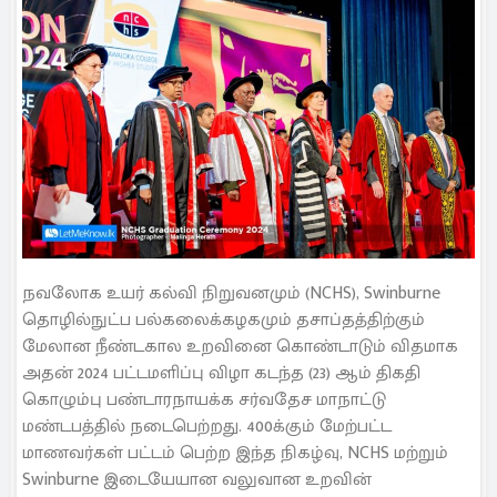
நவலோக உயர் கல்வி நிறுவனமும் (NCHS), Swinburne
தொழில்நுட்ப பல்கலைக்கழகமும் தசாப்தத்திற்கும்
மேலான நீண்டகால உறவினை கொண்டாடும் விதமாக
அதன் 2024 பட்டமளிப்பு விழா கடந்த (23) ஆம் திகதி
கொழும்பு பண்டாரநாயக்க சர்வதேச மாநாட்டு
மண்டபத்தில் நடைபெற்றது. 400க்கும் மேற்பட்ட
மாணவர்கள் பட்டம் பெற்ற இந்த நிகழ்வு, NCHS மற்றும்
Swinburne இடையேயான வலுவான உறவின்