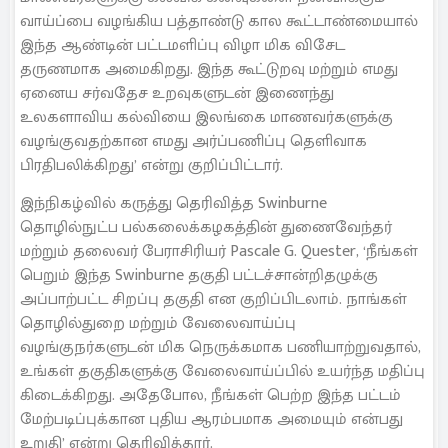
வாய்ப்பை வழங்கிய பத்தாண்டு கால கூட்டாண்மையால்
இந்த ஆண்டின் பட்டமளிப்பு விழா மிக விசேட
தருணமாக அமைகிறது. இந்த கூட்டுறவு மற்றும் எமது
ஏனைய சர்வதேச உறவுகளுடன் இணைந்து
உலகளாவிய கல்வியை இலங்கை மாணவர்களுக்கு
வழங்குவதற்கான எமது அர்ப்பணிப்பு தெளிவாக
பிரதிபலிக்கிறது’ என்று குறிப்பிட்டார்.
இந்நிகழ்வில் கருத்து தெரிவித்த Swinburne
தொழில்நுட்ப பல்கலைக்கழகத்தின் துணைவேந்தர்
மற்றும் தலைவர் பேராசிரியர் Pascale G. Quester, ‘நீங்கள்
பெறும் இந்த Swinburne தகுதி பட்டச்சான்றிதழுக்கு
அப்பாற்பட்ட சிறப்பு தகுதி என குறிப்பிடலாம். நாங்கள்
தொழில்துறை மற்றும் வேலைவாய்ப்பு
வழங்குநர்களுடன் மிக நெருக்கமாக பணியாற்றுவதால்,
உங்கள் தகுதிகளுக்கு வேலைவாய்ப்பில் உயர்ந்த மதிப்பு
கிடைக்கிறது. அதேபோல, நீங்கள் பெற்ற இந்த பட்டம்
மேற்படிப்புக்கான புதிய ஆரம்பமாக அமையும் என்பது
உறுதி’ என்று தெரிவித்தார்.