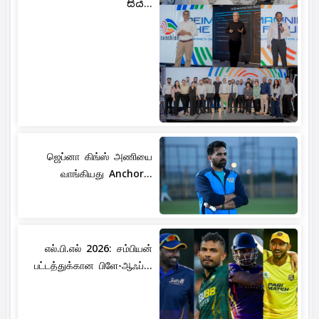
සිය...
ஜெப்னா கிங்ஸ் அணியை
வாங்கியது Anchor...
எல்.பி.எல் 2026: சம்பியன்
பட்டத்துக்கான பிளே-ஆஃப்...