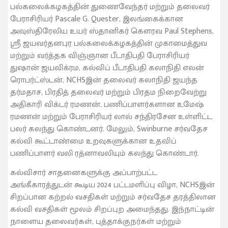
பல்கலைக்கழகத்தின் துணைவேந்தர் மற்றும் தலைவர்
பேராசிரியர் Pascale G. Quester, இலங்கைக்கான
அவுஸ்திரேலிய உயர் ஸ்தானிகர் கௌரவ Paul Stephens,
ஸ்ரீ ஜயவர்தனபுர பல்கலைக்கழகத்தின் முகாமைத்துவ
மற்றும் வர்த்தக விஞ்ஞான பீடாதிபதி பேராசிரியர்
துஷான் ஜயவிக்ரம, கல்விப் பீடாதிபதி கலாநிதி எலன்
ரொபர்ட்ஸ்டன், NCHSஇன் தலைவர் கலாநிதி ஜயந்த
தர்மதாச, பிரதித் தலைவர் மற்றும் பிரதம நிறைவேற்று
அதிகாரி விக்டர் ரமணன், பணிப்பாளர்களான உமேஷ்
ரமணன் மற்றும் பேராசிரியர் லால் சந்திரசேன உள்ளிட்ட
பலர் கலந்து கொண்டனர். மேலும், Swinburne சர்வதேச
கல்வி கூட்டாண்மை உறவுகளுக்கான உதவிப்
பணிப்பாளர் வலி ரத்னாவலியும் கலந்து கொண்டார்.
கல்விசார் சாதனைகளுக்கு அப்பாற்பட்ட
அங்கீகாரத்துடன் கூடிய 2024 பட்டமளிப்பு விழா, NCHSஇன்
சிறப்பான கற்றல் வசதிகள் மற்றும் சர்வதேச தரத்திலான
கல்வி வசதிகள் மூலம் சிறப்புற அமைந்தது. இந்நாட்டின்
நாளைய தலைவர்கள், புத்தாக்குநர்கள் மற்றும்