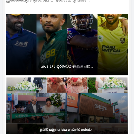
இணையதளத்தைப் பார்வையிடுங்கள்.
2026 LPL ශූරතාවය සොයා යන...
ප්‍රයිම් සමූහය සිය නවතම ශාඛාව...