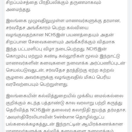
சிறப்பம்சத்தை பிரதிபலிக்கும் தருணமாகவும்
அமைந்தது.
இலங்கை முழுவதிலுமுள்ள மாணவர்களுக்கு தரமான,
சர்வதேச அங்கீகாரம் பெற்ற கல்வியை
வழங்குவதற்கான NCHSஇன் பயணத்தையும் அதன்
சிறப்பான சேவைகளையும் அங்கீகரிக்கும் விதமாக
இந்த பட்டமளிப்பு விழா நடைபெற்றது. NCHSஇன்
கொழும்பு மற்றும் கண்டி கல்லூரிகள் மூலம் இந்நாட்டு
மாணவர்களின் கனவுகளை நனவாக்க அர்ப்பணிப்புடன்
செயல்படுவதுடன், சர்வதேச தரத்திற்கு ஏற்ற கற்றல்
சூழலை அவர்களுக்கு வழங்குவதில் மிகப் பெரிய
வரவேற்பையும் பெற்றுள்ளது.
இலங்கையின் கல்வித்துறையில் முக்கிய மைல்கல்லை
குறிக்கும் கடந்த பத்தாண்டு கால வரலாறு பற்றி கருத்து
தெரிவித்த NCHSஇன் தலைவர் கலாநிதி ஜயந்த தர்மதாச,
‘அவுஸ்திரேலியாவின் Swinburne தொழில்நுட்ப
பல்கலைக்கழகத்துடன் இந்நாட்டின் ஆயிரக்கணக்கான
மாணவர்களுக்கு கல்விக் கனவுகளை நனவாக்கும்