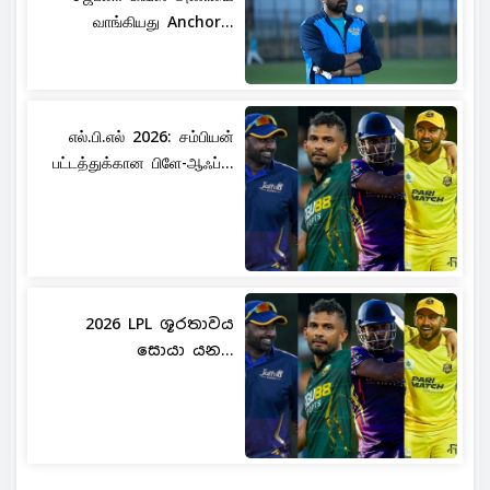
வாங்கியது Anchor...
எல்.பி.எல் 2026: சம்பியன்
பட்டத்துக்கான பிளே-ஆஃப்...
2026 LPL ශූරතාවය
සොයා යන...