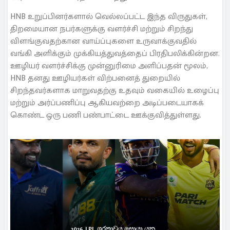
HNB உறுப்பினர்களால் வெல்லப்பட்ட இந்த விருதுகள்,
திறமையான நபர்களுக்கு வளர்ச்சி மற்றும் சிறந்து
விளங்குவதற்கான வாய்ப்புகளை உருவாக்குவதில்
வங்கி அளிக்கும் முக்கியத்துவத்தைப் பிரதிபலிக்கின்றன.
ஊழியர் வளர்ச்சிக்கு முன்னுரிமை அளிப்பதன் மூலம்,
HNB தனது ஊழியர்கள் விற்பனைத் துறையில்
சிறந்தவர்களாக மாறுவதற்கு உதவும் வகையில் உழைப்பு
மற்றும் அர்ப்பணிப்பு ஆகியவற்றை அடிப்படையாகக்
கொண்ட ஒரு பணி பண்பாட்டை ஊக்குவித்துள்ளது.
2026 LPL ශූරතාවය සොයා යන...