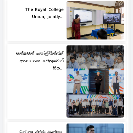
The Royal College
Union, jointly...
සන්ෂයින් හෝල්ඩින්ග්ස්
අනාගතය වෙනුවෙන්
සිය...
ஜெப்னா கிங்ஸ் அணியை