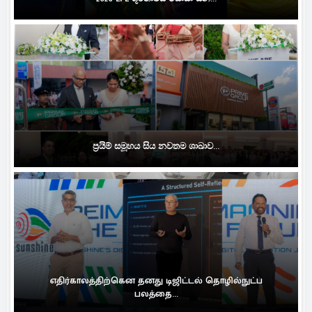
ප්‍රයිම් සමූහය සිය නවතම ශාඛාව...
எதிர்காலத்திற்கென தனது டிஜிட்டல் தொழில்நுட்ப
பலத்தை...