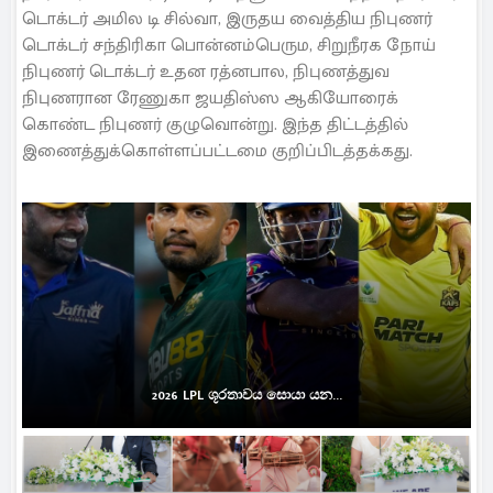
டொக்டர் அமில டி சில்வா, இருதய வைத்திய நிபுணர்
டொக்டர் சந்திரிகா பொன்னம்பெரும, சிறுநீரக நோய்
நிபுணர் டொக்டர் உதன ரத்னபால, நிபுணத்துவ
நிபுணரான ரேணுகா ஜயதிஸ்ஸ ஆகியோரைக்
கொண்ட நிபுணர் குழுவொன்று. இந்த திட்டத்தில்
இணைத்துக்கொள்ளப்பட்டமை குறிப்பிடத்தக்கது.
2026 LPL ශූරතාවය සොයා යන...