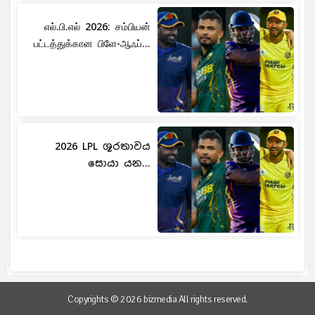
எல்.பி.எல் 2026: சம்பியன்
பட்டத்துக்கான பிளே-ஆஃப்...
2026 LPL ශූරතාවය
සොයා යන...
Copyrights © 2026 bizmedia All rights reserved.