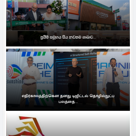
ප්‍රයිම් සමූහය සිය නවතම ශාඛාව...
எதிர்காலத்திற்கென தனது டிஜிட்டல் தொழில்நுட்ப
பலத்தை...