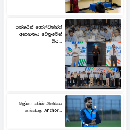
සන්ෂයින් හෝල්ඩින්ග්ස්
අනාගතය වෙනුවෙන්
සිය...
ஜெப்னா கிங்ஸ் அணியை
வாங்கியது Anchor...