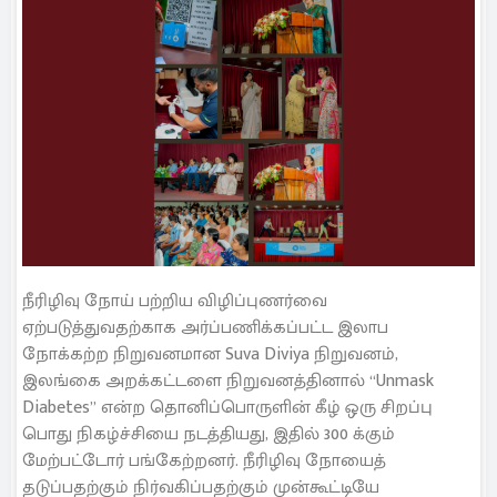
நீரிழிவு நோய் பற்றிய விழிப்புணர்வை
ஏற்படுத்துவதற்காக அர்ப்பணிக்கப்பட்ட இலாப
நோக்கற்ற நிறுவனமான Suva Diviya நிறுவனம்,
இலங்கை அறக்கட்டளை நிறுவனத்தினால் “Unmask
Diabetes” என்ற தொனிப்பொருளின் கீழ் ஒரு சிறப்பு
பொது நிகழ்ச்சியை நடத்தியது, இதில் 300 க்கும்
மேற்பட்டோர் பங்கேற்றனர். நீரிழிவு நோயைத்
தடுப்பதற்கும் நிர்வகிப்பதற்கும் முன்கூட்டியே