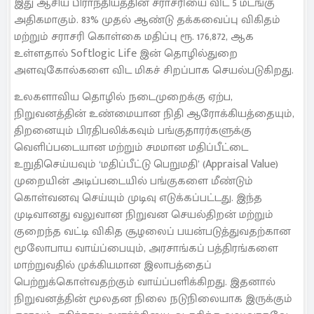
இது ஆசிய பிராந்தியத்தின் சராசரியை விட 5 மடங்கு
அதிகமாகும். 83% முதல் ஆண்டு தக்கவைப்பு விகிதம்
மற்றும் சராசரி கொள்கை மதிப்பு ரூ. 176,872, ஆக
உள்ளதால் Softlogic Life இன் தொழில்துறை
அளவுகோல்களை விட மிகச் சிறப்பாக செயல்படுகிறது.
உலகளாவிய தொழில் நடைமுறைக்கு ஏற்ப,
நிறுவனத்தின் உண்மையான நிதி ஆரோக்கியத்தையும்,
திறனையும் பிரதிபலிக்கவும் பங்குதாரர்களுக்கு
வெளிப்படையான மற்றும் சமமான மதிப்பீட்டை
உறுதிசெய்யவும் ‘மதிப்பீட்டு பெறுமதி’ (Appraisal Value)
முறையின் அடிப்படையில் பங்குகளை மீண்டும்
கொள்வனவு செய்யும் முடிவு எடுக்கப்பட்டது. இந்த
முடிவானது வலுவான நிறுவன செயல்திறன் மற்றும்
குறைந்த வட்டி விகித சூழலைப் பயன்படுத்துவதற்கான
மூலோபாய வாய்ப்பையும், அரசாங்கப் பத்திரங்களை
மாற்றுவதில் முக்கியமான இலாபத்தைப்
பெற்றுக்கொள்வதற்கும் வாய்ப்பளிக்கிறது. இதனால்
நிறுவனத்தின் மூலதன நிலை நடுநிலையாக இருக்கும்