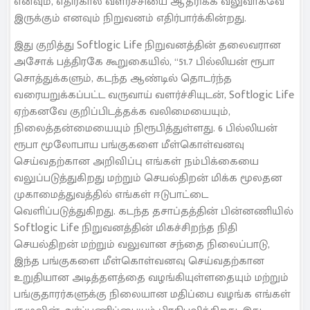
எனவும், எதிர்கால வளர்ச்சியை ஆதரிக்க வலுவாகவே
இருக்கும் எனவும் நிறுவனம் எதிர்பார்க்கின்றது.
இது குறித்து Softlogic Life நிறுவனத்தின் தலைவரான
அசோக் பத்திரகே கூறுகையில், “51.7 பில்லியன் ரூபா
சொத்துக்களும், கடந்த ஆண்டில் தொடர்ந்த
வரையறுக்கப்பட்ட வருவாய் வளர்ச்சியுடன், Softlogic Life
ஏற்கனவே குறிப்பிடத்தக்க வலிமையையும்,
நிலைத்தன்மையையும் நிரூபித்துள்ளது. 6 பில்லியன்
ரூபா மூலோபாய பங்குகளை மீள்கொள்வனவு
செய்வதற்கான அறிவிப்பு எங்கள் நம்பிக்கையை
வலுப்படுத்துகிறது மற்றும் செயல்திறன் மிக்க மூலதன
முகாமைத்துவத்தில் எங்கள் ஈடுபாட்டை
வெளிப்படுத்துகிறது. கடந்த தசாப்தத்தின் பின்னணியில்
Softlogic Life நிறுவனத்தின் மிகச்சிறந்த நிதி
செயல்திறன் மற்றும் வலுவான சந்தை நிலைப்பாடு,
இந்த பங்குகளை மீள்கொள்வனவு செய்வதற்கான
உறுதியான அடித்தளத்தை வழங்கியுள்ளதையும் மற்றும்
பங்குதாரர்களுக்கு நிலையான மதிப்பை வழங்க எங்கள்