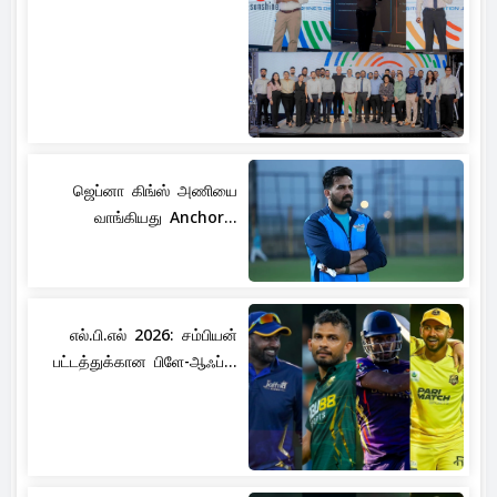
ஜெப்னா கிங்ஸ் அணியை
வாங்கியது Anchor...
எல்.பி.எல் 2026: சம்பியன்
பட்டத்துக்கான பிளே-ஆஃப்...