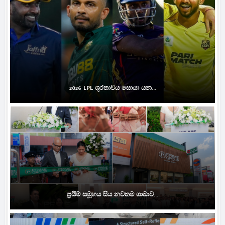
2026 LPL ශූරතාවය සොයා යන...
ප්‍රයිම් සමූහය සිය නවතම ශාඛාව...