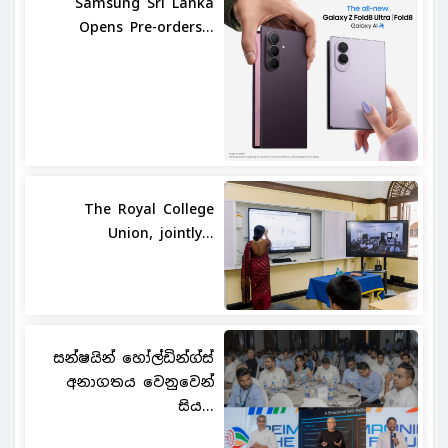
Samsung Sri Lanka
Opens Pre-orders...
The Royal College
Union, jointly...
සන්ෂයින් හෝල්ඩින්ග්ස්
අනාගතය වෙනුවෙන්
සිය...