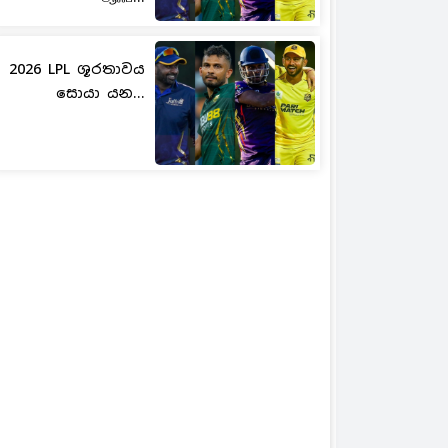
2026 LPL ශූරතාවය
සොයා යන...