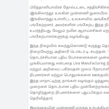
பிரித்தானியாவின் தோல்பட்டை சத்திரசிகிச்ச
(இங்கிலாந்து), உலகின் முன்னணி நுரையீரல
(இங்கிலாந்து) உள்ளிட்ட உலகளவில் அங்கீகரிக
பங்கேற்றனர். அவர்களின் பங்கேற்பு இந்த 
உயர்த்தியது, மேலும் நவீன ஆராய்ச்சிகள் மற
பங்கேற்பாளர்களுக்கு வழங்கியது.
இந்த நிகழ்வில் கலந்துகொண்டு கருத்து தெரி
நிறைவேற்று அதிகாரி டொக்டர் டி. சயந்தன், 
தொடர்ச்சியான புதிய யோசனைகளை முன்வை
முக்கியமானது என்பதை Lina Manufacturing நிற
மற்றும் அறிவைப் பகிர்வதன் மூலம் நோயாளிக
நிபுணர்கள் மற்றும் பொதுமக்களை ஊக்குவிப்ப
இந்த மாநாட்டிற்கு நாங்கள் வழங்கும் ஒத்து
முறைகள் தொடர்பான புதிய முன்னேற்றங்கள் 
தொழிற்துறை நிபுணர்களை புதுப்பிக்கும் வ
தெரிவித்தார்.
இலங்கையின் முன்னணி மருந்து உற்பத்தியாள