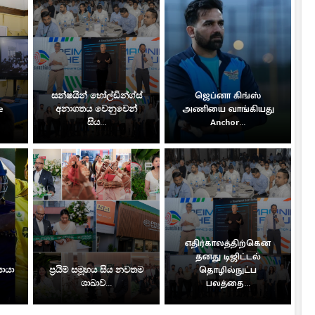
සන්ෂයින් හෝල්ඩින්ග්ස්
ஜெப்னா கிங்ஸ்
e
අනාගතය වෙනුවෙන්
அணியை வாங்கியது
සිය...
Anchor...
எதிர்காலத்திற்கென
தனது டிஜிட்டல்
සොයා
ප්‍රයිම් සමූහය සිය නවතම
தொழில்நுட்ப
ශාඛාව...
பலத்தை...