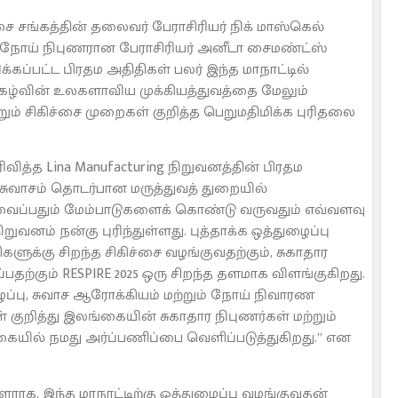
ை சங்கத்தின் தலைவர் பேராசிரியர் நிக் மாஸ்கெல்
் நோய் நிபுணரான பேராசிரியர் அனீடா சைமண்ட்ஸ்
்கப்பட்ட பிரதம அதிதிகள் பலர் இந்த மாநாட்டில்
நிகழ்வின் உலகளாவிய முக்கியத்துவத்தை மேலும்
்றும் சிகிச்சை முறைகள் குறித்த பெறுமதிமிக்க புரிதலை
வித்த Lina Manufacturing நிறுவனத்தின் பிரதம
“சுவாசம் தொடர்பான மருத்துவத் துறையில்
ப்பதும் மேம்பாடுகளைக் கொண்டு வருவதும் எவ்வளவு
ுவனம் நன்கு புரிந்துள்ளது. புத்தாக்க ஒத்துழைப்பு
ளுக்கு சிறந்த சிகிச்சை வழங்குவதற்கும், சுகாதார
தற்கும் RESPIRE 2025 ஒரு சிறந்த தளமாக விளங்குகிறது.
ழைப்பு, சுவாச ஆரோக்கியம் மற்றும் நோய் நிவாரண
குறித்து இலங்கையின் சுகாதார நிபுணர்கள் மற்றும்
கையில் நமது அர்ப்பணிப்பை வெளிப்படுத்துகிறது.” என
ராக, இந்த மாநாட்டிற்கு ஒத்துழைப்பு வழங்குவதன்