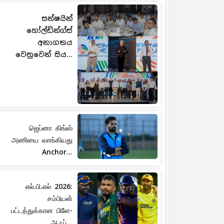
සන්ෂයින්
හෝල්ඩින්ග්ස්
අනාගතය
වෙනුවෙන් සිය...
ஜெப்னா கிங்ஸ்
அணியை வாங்கியது
Anchor...
எல்.பி.எல் 2026:
சம்பியன்
பட்டத்துக்கான பிளே-
ஆஃப்...