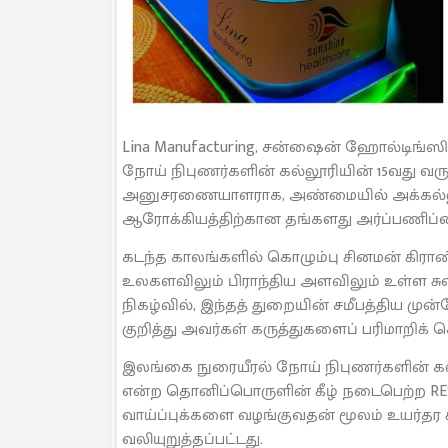
Lina Manufacturing, சன்ஷைன் ஹோல்டிங்ஸின
நோய் நிபுணர்களின் கல்லூரியின் 15வது வருட
அனுசரணையாளராக, அண்மையில் அக்கல்லூரி
ஆரோக்கியத்திற்கான தங்களது அர்ப்பணிப்பை 
கடந்த காலங்களில் கொழும்பு சினமன் கிராண
உலகளவிலும் பிராந்திய அளவிலும் உள்ள சுவாச
நிகழ்வில், இந்தத் துறையின் சமீபத்திய முன்
குறித்து அவர்கள் கருத்துகளைப் பரிமாறிக்
இலங்கை நுரையீரல் நோய் நிபுணர்களின் கல்ல
என்ற தொனிப்பொருளின் கீழ் நடைபெற்ற RESP
வாய்ப்புக்களை வழங்குவதன் மூலம் உயர்தர 
வலியுறுத்தப்பட்டது.