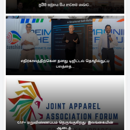
ප්‍රයිම් සමූහය සිය නවතම ශාඛාව...
எதிர்காலத்திற்கென தனது டிஜிட்டல் தொழில்நுட்ப
பலத்தை...
GSP+ மறுவிண்ணப்பம் நெருங்குகிறது: இலங்கையின்
ஆடைத்...