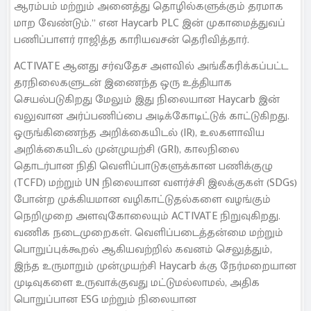
ஆரம்பம் மற்றும் அனைத்து தொழில்களுக்கும் தரமாக
மாற வேண்டும்.” என Haycarb PLC இன் முகாமைத்துவப்
பணிப்பாளர் ராஜித்த காரியவசன் தெரிவித்தார்.
ACTIVATE ஆனது சர்வதேச அளவில் அங்கீகரிக்கப்பட்ட
தரநிலைகளுடன் இணைந்த ஒரு உத்தியாக
செயல்படுகிறது மேலும் இது நிலையான Haycarb இன்
வலுவான அர்ப்பணிப்பை அடிக்கோடிட்டுக் காட்டுகிறது.
ஒருங்கிணைந்த அறிக்கையிடல் (IR), உலகளாவிய
அறிக்கையிடல் முன்முயற்சி (GRI), காலநிலை
தொடர்பான நிதி வெளிப்பாடுகளுக்கான பணிக்குழு
(TCFD) மற்றும் UN நிலையான வளர்ச்சி இலக்குகள் (SDGs)
போன்ற முக்கியமான வழிகாட்டுதல்களை வழங்கும்
நெறிமுறை அளவுகோலையும் ACTIVATE நிறுவுகிறது.
வணிக நடைமுறைகள். வெளிப்படைத்தன்மை மற்றும்
பொறுப்புக்கூறல் ஆகியவற்றில் கவனம் செலுத்தும்,
இந்த உருமாறும் முன்முயற்சி Haycarb க்கு நேர்மறையான
முடிவுகளை உருவாக்குவது மட்டுமல்லாமல், அதிக
பொறுப்பான ESG மற்றும் நிலையான