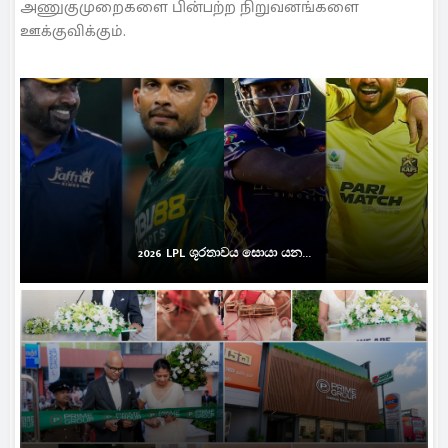
அணுகுமுறைகளை பின்பற்ற நிறுவனங்களை
ஊக்குவிக்கும்.
2026 LPL ශූරතාවය සොයා යන...