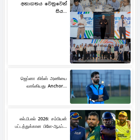
අනාගතය වෙනුවෙන්
සිය...
ஜெப்னா கிங்ஸ் அணியை
வாங்கியது Anchor...
எல்.பி.எல் 2026: சம்பியன்
பட்டத்துக்கான பிளே-ஆஃப்...