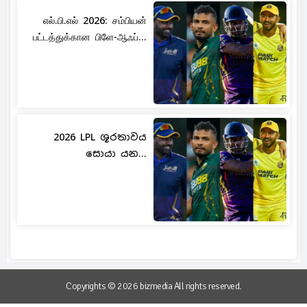
எல்.பி.எல் 2026: சம்பியன்
பட்டத்துக்கான பிளே-ஆஃப்...
2026 LPL ශූරතාවය
සොයා යන...
Copyrights © 2026 bizmedia All rights reserved.