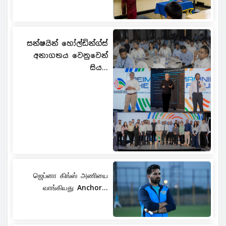
සන්ෂයින් හෝල්ඩින්ග්ස්
අනාගතය වෙනුවෙන්
සිය...
ஜெப்னா கிங்ஸ் அணியை
வாங்கியது Anchor...