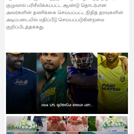
குழுவால் பரிசீலிக்கப்பட்ட ஆண்டு தொடர்பான
அவர்களின் தணிக்கை செய்யப்பட்ட நிதித் தரவுகளின்
அடிப்படையில் மதிப்பீடு செய்யப்படுகின்றமை
குறிப்பிடத்தக்கது.
2026 LPL ශූරතාවය සොයා යන...