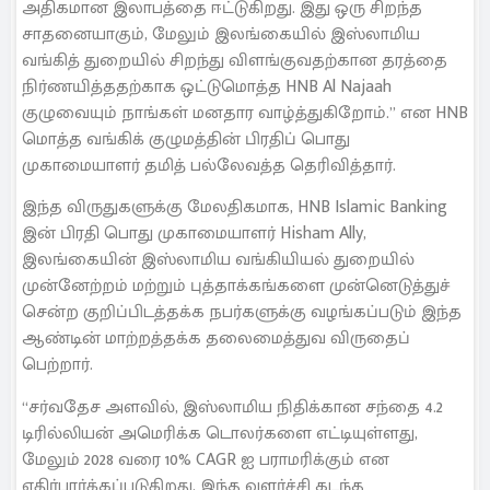
அதிகமான இலாபத்தை ஈட்டுகிறது. இது ஒரு சிறந்த
சாதனையாகும், மேலும் இலங்கையில் இஸ்லாமிய
வங்கித் துறையில் சிறந்து விளங்குவதற்கான தரத்தை
நிர்ணயித்ததற்காக ஒட்டுமொத்த HNB Al Najaah
குழுவையும் நாங்கள் மனதார வாழ்த்துகிறோம்.” என HNB
மொத்த வங்கிக் குழுமத்தின் பிரதிப் பொது
முகாமையாளர் தமித் பல்லேவத்த தெரிவித்தார்.
இந்த விருதுகளுக்கு மேலதிகமாக, HNB Islamic Banking
இன் பிரதி பொது முகாமையாளர் Hisham Ally,
இலங்கையின் இஸ்லாமிய வங்கியியல் துறையில்
முன்னேற்றம் மற்றும் புத்தாக்கங்களை முன்னெடுத்துச்
சென்ற குறிப்பிடத்தக்க நபர்களுக்கு வழங்கப்படும் இந்த
ஆண்டின் மாற்றத்தக்க தலைமைத்துவ விருதைப்
பெற்றார்.
“சர்வதேச அளவில், இஸ்லாமிய நிதிக்கான சந்தை 4.2
டிரில்லியன் அமெரிக்க டொலர்களை எட்டியுள்ளது,
மேலும் 2028 வரை 10% CAGR ஐ பராமரிக்கும் என
எதிர்பார்க்கப்படுகிறது. இந்த வளர்ச்சி கடந்த