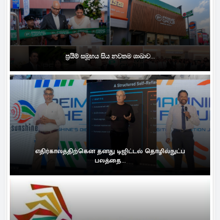
ප්‍රයිම් සමූහය සිය නවතම ශාඛාව...
எதிர்காலத்திற்கென தனது டிஜிட்டல் தொழில்நுட்ப
பலத்தை...