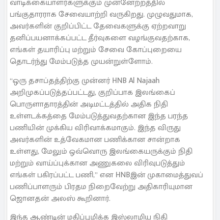
வாடிக்கையாளர்களுக்கும் முன்னேற்றத்தில்
பங்குதாரராக சேவையாற்றி வருகிறது. முழுவதுமாக,
அவர்களின் குறிப்பிட்ட தேவைகளுக்கு ஏற்றவாறு
தனிப்பயனாக்கப்பட்ட தீர்வுகளை வழங்குவதற்காக,
எங்கள் தயாரிப்பு மற்றும் சேவை கோப்புறையை
தொடர்ந்து மேம்படுத்த முயன்றுள்ளோம்.
“ஒரு தசாப்தத்திற்கு முன்னர் HNB Al Najaah
அறிமுகப்படுத்தப்பட்டது, குறிப்பாக இலங்கைப்
பொருளாதாரத்தின் அடிமட்டத்தில் அதிக நிதி
உள்ளடக்கத்தை மேம்படுத்துவதற்கான இந்த பரந்த
பணியின் முக்கிய விரிவாக்கமாகும். இந்த விருது
அவர்களின் உத்வேகமான பணிக்கான சான்றாக
உள்ளது, மேலும் ஒவ்வொரு இலங்கையருக்கும் நிதி
மற்றும் வாய்ப்புக்கான அணுகலை விரிவுபடுத்தும்
எங்கள் பகிரப்பட்ட பணி,” என HNBஇன் முகாமைத்துவப்
பணிப்பாளரும் பிரதம நிறைவேற்று அதிகாரியுமான
ஜொனதன் அலஸ் கூறினார்.
இந்த ஆண்டின் மதிப்புமிக்க இஸ்லாமிய நிதி