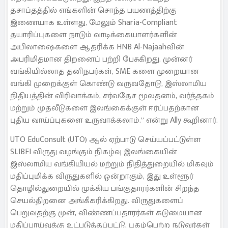
தசாப்தத்தில் எங்களின் சொந்த பயணத்திற்கு
இணையாக உள்ளது, மேலும் Sharia-Compliant
தயாரிப்புகளை நாடும் வாடிக்கையாளர்களின்
அபிலாஷைகளை ஆதரிக்க HNB Al-Najaahவின்
அபரிமிதமான திறனைப் பற்றி பேசுகிறது. முன்னர்
வங்கியில்லாத தனிநபர்கள், SME களை முறையான
வங்கி முறைக்குள் கொண்டு வருவதோடு, இஸ்லாமிய
நிதியத்தின் விரிவாக்கம், சர்வதேச மூலதனம், வர்த்தகம்
மற்றும் முதலீடுகளை இலங்கைக்குள் ஈர்ப்பதற்கான
புதிய வாய்ப்புகளை உருவாக்கலாம்.” என்று Ally கூறினார்.
UTO EduConsult (UTO) ஆல் ஏற்பாடு செய்யப்பட்டுள்ள
SLIBFI விருது வழங்கும் நிகழ்வு இலங்கையின்
இஸ்லாமிய வங்கியியல் மற்றும் நிதித்துறையில் மிகவும்
மதிப்புமிக்க விருதுகளில் ஒன்றாகும், இது உள்ளூர்
தொழில்துறையில் முக்கிய பங்குதாரர்களின் சிறந்த
செயல்திறனை அங்கீகரிக்கிறது. விருதுகளைப்
பெறுவதற்கு முன், விண்ணப்பதாரர்கள் கடுமையான
மதிப்பாய்வுக்கு உட்படுத்தப்பட்டு, புகழ்பெற்ற நடுவர்கள்