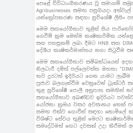
පෙළේ විවිධාංගීකරණය වූ සමාගම් සම
Agribusinesses සමඟ පසුගියදා අත්වැ
යන්ත්‍රෝපකරණ සඳහා සුවිශේෂී ලීසිං ප
මෙම සහයෝගීතාව තුළින් සිය පාරිභෝගි
ගෙවීම් ක්‍රම මෙන්ම කෘෂිකාර්මික යන්ත්
සහ පහසුකම් ලබා දීමට HNB සහ DIMO A
දේශීය කෘෂිකර්මාන්තය නගා සිටුවීම 
මෙම සහයෝගීතාව සම්බන්ධයෙන් අදහස් 
නිලධාරී දමිත් පල්ලෙවත්ත මහතා “D
තව දුරටත් ඉදිරියට ගෙන යාමට ලැබීම ප
ප්‍රජාව බලගැන්වීම වෙනුවෙන් ට්‍රැක්ටර්
තුළ සුවිශේෂී පොලී අනුපාත සමඟින් නව්
සහයෝගීතාව අඛණ්ඩව ඉදිරියට පවත්ව
යෝජනා ක්‍රමය වසර අවසානය තෙක් පව
සමඟ එක්ව ගොවීන් සඳහා නොමිලේ කෘ
විශිෂ්ට සේවය තුළින් මෙරට කෘෂිකාර්
සමෘද්ධිමත් හෙට දවසක් උදා කිරීමත් 