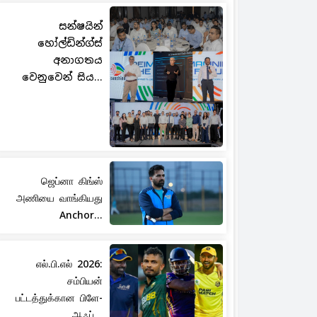
සන්ෂයින්
හෝල්ඩින්ග්ස්
අනාගතය
වෙනුවෙන් සිය...
ஜெப்னா கிங்ஸ்
அணியை வாங்கியது
Anchor...
எல்.பி.எல் 2026:
சம்பியன்
பட்டத்துக்கான பிளே-
ஆஃப்...