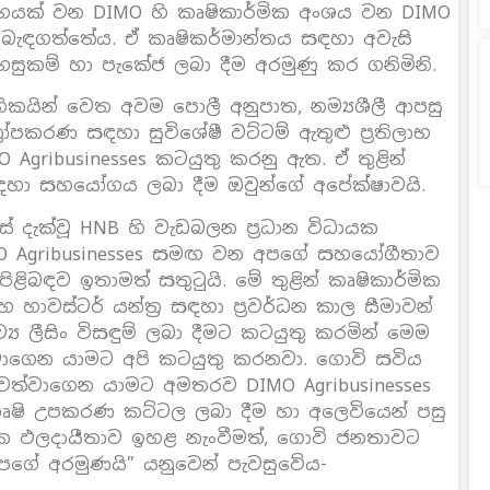
ූහයක් වන DIMO හි කෘෂිකාර්මික අංශය වන DIMO
ල් බැඳගත්තේය. ඒ කෘෂිකර්මාන්තය සඳහා අවැසි
හසුකම් හා පැකේජ ලබා දීම අරමුණු කර ගනිමිනි.
කයින් වෙත අවම පොලී අනුපාත, නම්‍යශීලී ආපසු
‍රෝපකරණ සඳහා සුවිශේෂී වට්ටම් ඇතුළු ප්‍රතිලාභ
gribusinesses කටයුතු කරනු ඇත. ඒ තුළින්
සඳහා සහයෝගය ලබා දීම ඔවුන්ගේ අපේක්ෂාවයි.
දැක්වූ HNB හි වැඩබලන ප්‍රධාන විධායක
IMO Agribusinesses සමඟ වන අපගේ සහයෝගීතාව
ිළිබඳව ඉතාමත් සතුටුයි. මේ තුළින් කෘෂිකාර්මික
 සහ හාවස්ටර් යන්ත්‍ර සඳහා ප්‍රවර්ධන කාල සීමාවන්
‍ය ලීසිං විසඳුම් ලබා දීමට කටයුතු කරමින් මෙම
ාගෙන යාමට අපි කටයුතු කරනවා. ගොවි සවිය
ත්වාගෙන යාමට අමතරව DIMO Agribusinesses
ෂි උපකරණ කට්ටල ලබා දීම හා අලෙවියෙන් පසු
මික ඵලදායීතාව ඉහළ නැංවීමත්, ගොවි ජනතාවට
අපගේ අරමුණයි” යනුවෙන් පැවසුවේය-