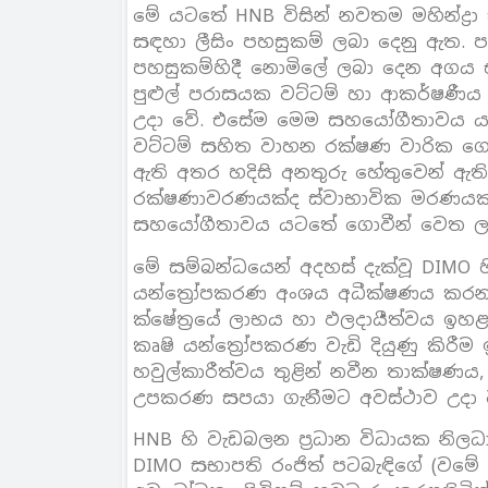
මේ යටතේ HNB විසින් නවතම මහින්ද්‍රා ස
සඳහා ලීසිං පහසුකම් ලබා දෙනු ඇත. පළ
පහසුකම්හිදී නොමිලේ ලබා දෙන අගය එක
පුළුල් පරාසයක වට්ටම් හා ආකර්ෂණීය 
උදා වේ. එසේම මෙම සහයෝගීතාවය යටතේ
වට්ටම් සහිත වාහන රක්ෂණ වාරික ගෙව
ඇති අතර හදිසි අනතුරු හේතුවෙන් ඇත
රක්ෂණාවරණයක්ද ස්වාභාවික මරණයකද
සහයෝගීතාවය යටතේ ගොවීන් වෙත ලබ
මේ සම්බන්ධයෙන් අදහස් දැක්වූ DIMO
යන්ත්‍රෝපකරණ අංශය අධීක්ෂණය කරන 
ක්ෂේත්‍රයේ ලාභය හා ඵලදායීත්වය ඉහ
කෘෂි යන්ත්‍රෝපකරණ වැඩි දියුණු කි
හවුල්කාරීත්වය තුළින් නවීන තාක්ෂණය,
උපකරණ සපයා ගැනීමට අවස්ථාව උදා ව
HNB හි වැඩබලන ප්‍රධාන විධායක නිලධ
DIMO සභාපති රංජිත් පටබැඳිගේ (වමේ ස