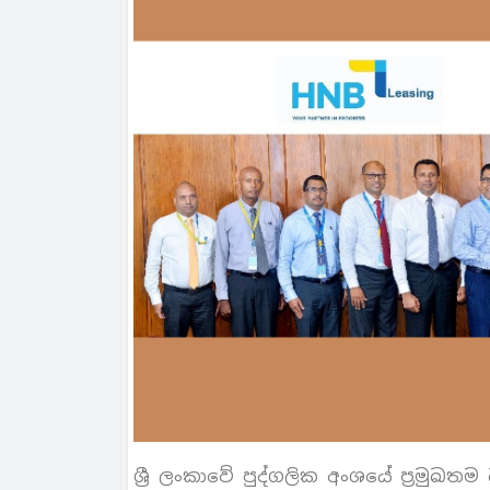
ශ්‍රී ලංකාවේ පුද්ගලික අංශයේ ප්‍රමුඛත