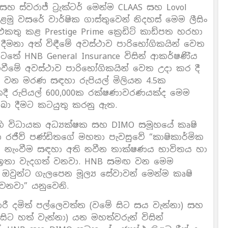
හ ස්වරාජ් ට්‍රැක්ටර් මෙන්ම CLAAS සහ Lovol
මු වසරේ වාර්ෂික ගාස්තුවෙන් නිදහස් මෙම ලීසිං
තු කළ Prestige Prime ක්‍රෙඩිට් කාඩ්පත හරහා
දීමනා අත් විඳීමේ අවස්ථාව පාරිභෝගිකයින් වෙත
 HNB General Insurance විසින් ආකර්ෂණිීය
ීමේ අවස්ථාව පාරිභෝගිකයින් වෙත උදා කර දී
ි වන මරණ සඳහා රුපියල් මිලියන 4.5ක
ී රුපියල් 600,000ක රක්ෂණාවරණයක්ද මෙම
ා දීමට කටයුතු කරනු ඇත.
 හි විධායක අධ්‍යක්ෂක සහ DIMO සමූහයේ කෘෂි
රජීව් පණ්ඩිතගේ මහතා පැවසුවේ “කාෂිකාර්මික
ළ නැංවීම සඳහා අති නවීන තාක්ෂණය භාවිතය හා
රීම ඉතා වැදගත් වනවා. HNB සමඟ වන මෙම
 ඔවුන්ට ගැලපෙන මූල්‍ය සේවාවන් මෙන්ම කෘෂි
නවා” යනුවෙනි.
ාරී දමිත් පල්ලෙවත්ත (වමේ සිට සය වැන්නා) සහ
ිට හත් වැන්නා) යන මහත්වරුන් විසින්