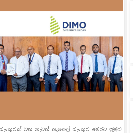
ම බැංකුවක් වන හැටන් නැෂනල් බැංකුව මෙරට ප්‍රමුඛ