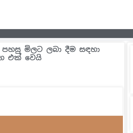
 පහසු මිලට ලබා දීම සඳහා
ඟ එක් වෙයි