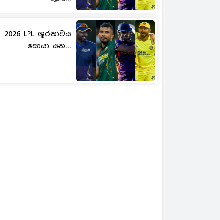
2026 LPL ශූරතාවය
සොයා යන...