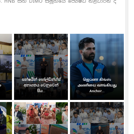
. HNB සහ DIMO සමූහයේ ජ්‍යෙෂ්ඨ නිළධාරීන් ද
සන්ෂයින් හෝල්ඩින්ග්ස්
ஜெப்னா கிங்ஸ்
e
අනාගතය වෙනුවෙන්
அணியை வாங்கியது
සිය...
Anchor...