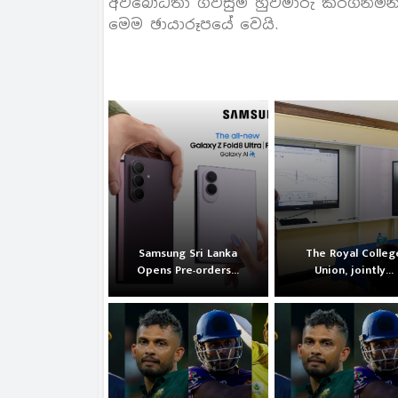
අවබෝධතා ගිවිසුම් හුවමාරු කරගනිමින්
මෙම ඡායාරූපයේ වෙයි.
Samsung Sri Lanka
The Royal Colleg
Opens Pre-orders...
Union, jointly...