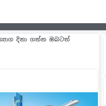
්‍යාග දිනා ගන්න ඔබටත්