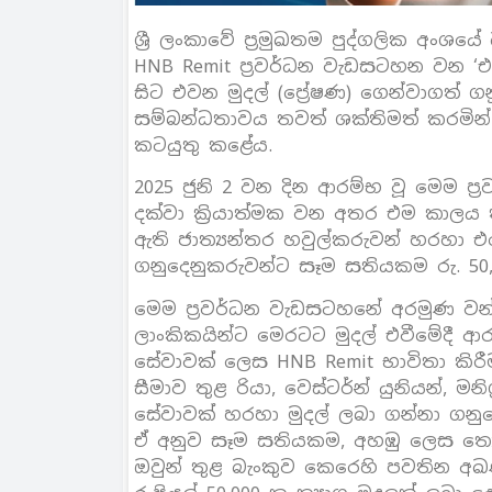
ශ්‍රී ලංකාවේ ප්‍රමුඛතම පුද්ගලික අංශ
HNB Remit ප්‍රවර්ධන වැඩසටහන වන 
සිට එවන මුදල් (ප්‍රේෂණ) ගෙන්වාගත් 
සම්බන්ධතාවය තවත් ශක්තිමත් කරමින් 
කටයුතු කළේය.
2025 ජුනි 2 වන දින ආරම්භ වූ මෙම ප
දක්වා ක්‍රියාත්මක වන අතර එම කාලය
ඇති ජාත්‍යන්තර හවුල්කරුවන් හරහා 
ගනුදෙනුකරුවන්ට සෑම සතියකම රු. 50,0
මෙම ප්‍රවර්ධන වැඩසටහනේ අරමුණ වන්න
ලාංකිකයින්ට මෙරටට මුදල් එවීමේදී ආර
සේවාවක් ලෙස HNB Remit භාවිතා කිරී
සීමාව තුළ රියා, වෙස්ටර්න් යුනියන්, මන
සේවාවක් හරහා මුදල් ලබා ගන්නා ගනුද
ඒ අනුව සෑම සතියකම, අහඹු ලෙස තෝ
ඔවුන් තුළ බැංකුව කෙරෙහි පවතින 