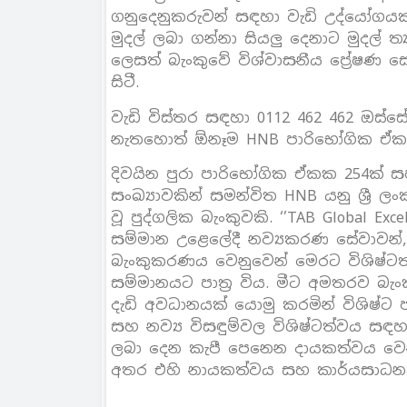
ගනුදෙනුකරුවන් සඳහා වැඩි උද්යෝගය
මුදල් ලබා ගන්නා සියලු දෙනාට මුදල් 
ලෙසත් බැංකුවේ විශ්වාසනීය ප්‍රේෂණ 
සිටී.
වැඩි විස්තර සඳහා 0112 462 462 ඔස්ස
නැතහොත් ඕනෑම HNB පාරිභෝගික ඒකක
දිවයින පුරා පාරිභෝගික ඒකක 254ක් සහ 
සංඛ්‍යාවකින් සමන්විත HNB යනු ශ්‍ර
වූ පුද්ගලික බැංකුවකි. ‘’TAB Global Excel
සම්මාන උළෙලේදී නව්‍යකරණ සේවාවන්, ම
බැංකුකරණය වෙනුවෙන් මෙරට විශිෂ්ට
සම්මානයට පාත්‍ර විය. මීට අමතරව 
දැඩි අවධානයක් යොමු කරමින් විශිෂ්ට
සහ නව්‍ය විසඳුම්වල විශිෂ්ටත්වය සඳහා 
ලබා දෙන කැපී පෙනෙන දායකත්වය වෙනු
අතර එහි නායකත්වය සහ කාර්යසාධනය ව