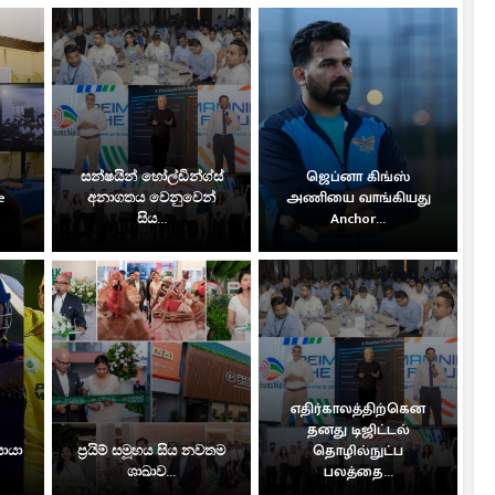
සන්ෂයින් හෝල්ඩින්ග්ස්
ஜெப்னா கிங்ஸ்
e
අනාගතය වෙනුවෙන්
அணியை வாங்கியது
සිය...
Anchor...
எதிர்காலத்திற்கென
தனது டிஜிட்டல்
සොයා
ප්‍රයිම් සමූහය සිය නවතම
தொழில்நுட்ப
ශාඛාව...
பலத்தை...