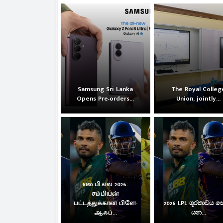
Samsung Sri Lanka
The Royal Colleg
Opens Pre-orders...
Union, jointly...
எல்.பி.எல் 2026:
சம்பியன்
பட்டத்துக்கான பிளே-
2026 LPL ශූරතාවය 
ஆஃப்...
යන...