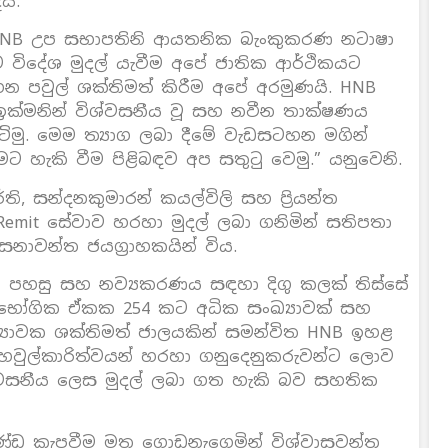
යි.
ූ HNB උප සභාපතිනි ආයතනික බැංකුකරණ නටාෂා
ට විදේශ මුදල් යැවීම අපේ ජාතික ආර්ථිකයට
න පවුල් ශක්තිමත් කිරීම අපේ අරමුණයි. HNB
 ඉක්මනින් විශ්වසනීය වූ සහ නවීන තාක්ෂණය
ටිමු. මෙම ත්‍යාග ලබා දීමේ වැඩසටහන මගින්
මට හැකි වීම පිළිබඳව අප සතුටු වෙමු.” යනුවෙනි.
ර්ති, සන්දනකුමාරන් කයල්විලි සහ ප්‍රියන්ත
Remit සේවාව හරහා මුදල් ලබා ගනිමින් සතිපතා
වාසනාවන්ත ජයග්‍රාහකයින් විය.
ට පහසු සහ නව්‍යකරණය සඳහා දිගු කලක් තිස්සේ
පාරිභෝගික ඒකක 254 කට අධික සංඛ්‍යාවක් සහ
ඛ්‍යාවක ශක්තිමත් ජාලයකින් සමන්විත HNB ඉහළ
 හවුල්කාරිත්වයන් හරහා ගනුදෙනුකරුවන්ට ලොව
වසනීය ලෙස මුදල් ලබා ගත හැකි බව සහතික
ණ්ඩ කැපවීම මත ගොඩනැගෙමින් විශ්වාසවන්ත