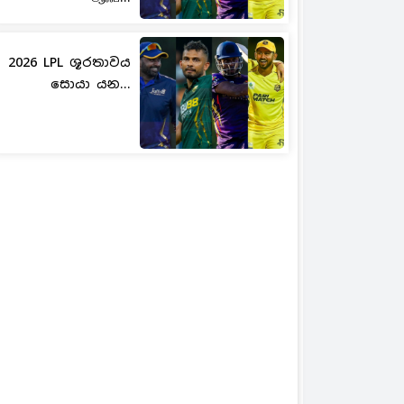
2026 LPL ශූරතාවය
සොයා යන...