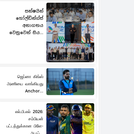
සන්ෂයින්
හෝල්ඩින්ග්ස්
අනාගතය
වෙනුවෙන් සිය...
ஜெப்னா கிங்ஸ்
அணியை வாங்கியது
Anchor...
எல்.பி.எல் 2026:
சம்பியன்
பட்டத்துக்கான பிளே-
ஆஃப்...