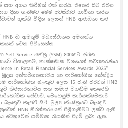
ක් සහ අගය කිරීමක් එක් කරයි. එතෙර සිට එවන
ත්‍යාග දිනා ගැනීමට මෙම අවස්ථාව භාවිතා කරන
සේවාවන් භුක්ති විඳින ලෙසත් HNB ආරාධනා කර
ේ HNB හි ඇමතුම් මධ්‍යස්ථානය අමතන්න
යක් වෙත පිවිසෙන්න.
Self Service යන්ත්‍ර (SSM) 800කට අධික
ී ලංකාවේ විශාලතම, තාක්ෂණික වශයෙන් නව්‍යකරණය
lence in Retail Financial Services Awards 2025’’
ූල්‍ය අන්තර්ගතභාවය හා පාරිභෝගික කේන්ද්‍රීය
තම පාරිභෝගික බැංකුව ලෙස 15 වැනි වරටත් HNB
බැංකුව තිරසාරභාවය සහ සමාජ වගකීම කෙරෙහි
 පාරිභෝගික සේවාව, මෙහෙයුම් කාර්යක්ෂමතාව
බැංකුව කැපවී සිටී. මූල්‍ය ක්ෂේත්‍රයට බැංකුව
වෙන් HNB නිරන්තරයෙන් පිළිගැනීමට ලක්ව ඇති
ෙනුවෙන් සම්මාන රැසකින් පිදුම් ලබා ඇත.