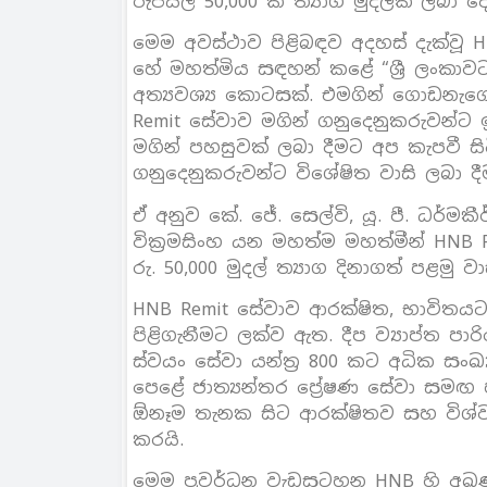
රුපියල් 50,000 ක ත්‍යාග මුදලක් ලබා දෙ
මෙම අවස්ථාව පිළිබඳව අදහස් දැක්ව
හේ මහත්මිය සඳහන් කළේ “ශ්‍රී ලංකාව
අත්‍යවශ්‍ය කොටසක්. එමගින් ගොඩනැගෙ
Remit සේවාව මගින් ගනුදෙනුකරුවන්ට
මගින් පහසුවක් ලබා දීමට අප කැපවී සි
ගනුදෙනුකරුවන්ට විශේෂිත වාසි ලබා දී
ඒ අනුව කේ. ජේ. සෙල්වි, යූ. පී. ධර්මකී
වික්‍රමසිංහ යන මහත්ම මහත්මීන් HNB 
රු. 50,000 මුදල් ත්‍යාග දිනාගත් පළමු 
HNB Remit සේවාව ආරක්ෂිත, භාවිතය
පිළිගැනීමට ලක්ව ඇත. දීප ව්‍යාප්ත 
ස්වයං සේවා යන්ත්‍ර 800 කට අධික සං
පෙළේ ජාත්‍යන්තර ප්‍රේෂණ සේවා සමඟ
ඕනෑම තැනක සිට ආරක්ෂිතව සහ විශ්
කරයි.
මෙම ප්‍රවර්ධන වැඩසටහන HNB හි අඛ