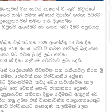
යේ බැංකුවක් වන හැටන් නැෂනල් බැංකුව ඔවුන්ගේ
‘එතෙර සල්ලි සමඟ මෙතෙර දිනන්න’ හරහා පිටරට
ගනුදෙනුකරුවන් සමඟ ඇති දිගුකාලීන
ඔවුන්ව ඇගයීමට හා ත්‍යාග ලබා දීමට පසුගියදා
්‍රවර්ධන වැඩසටහන 2025 අගෝස්තු 24 වන දින
 තුළ HNB Remit සේවාව සමඟ අත්වැල් බැඳගෙන
එතෙර සිට එවන මුදල් ලබා ගන්නා
00 ක් දිනා ගැනීමේ අවස්ථාව ලබා දෙයි.
ේ විදේශයන්හි ජීවත්වන සහ රැකියාවල නිරත ශ්‍රී
ක්ෂිත, වේගවත් සහ විශ්වාසනීය ප්‍රේෂණ
මට දිරිගැන්වීමයි. තවද මෙය පැවැත්වෙන කාල
ිග්‍රෑම් හෝ වෙනත් ඕනෑම ජාත්‍යන්තර ප්‍රේෂණ
ෙනුකරුවන් සතිපතා දිනුම් ඇදීමකට ඇතුළත් වේ.
රා ගනු ලබන එක් වාසනාවන්ත ජයග්‍රාහකයෙකුට
අඛණඩ විශ්වාසයට කෘතගුණ සැලකීමක් ලෙස