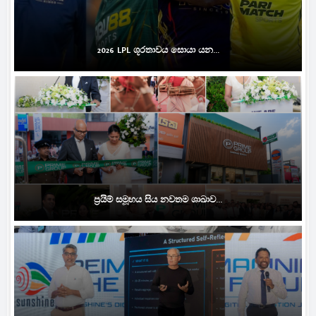
2026 LPL ශූරතාවය සොයා යන...
ප්‍රයිම් සමූහය සිය නවතම ශාඛාව...