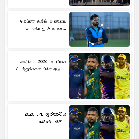
ஜெப்னா கிங்ஸ் அணியை
வாங்கியது Anchor...
எல்.பி.எல் 2026: சம்பியன்
பட்டத்துக்கான பிளே-ஆஃப்...
2026 LPL ශූරතාවය
සොයා යන...