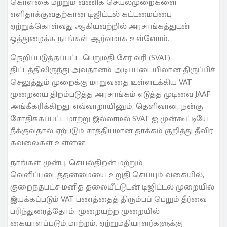
கொள்கை மற்றும் வணிக செயல்முறைகளை
எளிதாக்குவதற்கான டிஜிட்டல் கட்டமைப்பை
ஏற்றுக்கொள்வது ஆகியவற்றில் அரசாங்கத்துடன்
ஒத்துழைக்க நாங்கள் ஆர்வமாக உள்ளோம்.
நெறிப்படுத்தப்பட்ட பெறுமதி சேர் வரி (SVAT)
திட்டத்திலிருந்து அவதானம் அடிப்படையிலான திருப்பிச்
செலுத்தும் முறைக்கு மாறுவதை உள்ளடக்கிய VAT
முறையை திறம்படுத்த அரசாங்கம் எடுத்த முடிவை JAAF
அங்கீகரிக்கிறது. எவ்வாறாயினும், தெளிவான, நன்கு
சோதிக்கப்பட்ட மாற்று இல்லாமல் SVAT ஐ முன்கூட்டியே
நீக்குவதால் ஏற்படும் சாத்தியமான தாக்கம் குறித்து தீவிர
கவலைகள் உள்ளன.
நாங்கள் முன்பு, செயல்திறன் மற்றும்
வெளிப்படைத்தன்மையை உறுதி செய்யும் வகையில்,
குறைந்தபட்ச மனித தலையீட்டுடன் டிஜிட்டல் முறையில்
இயக்கப்படும் VAT பணத்தைத் திரும்பப் பெறும் தீர்வை
பரிந்துரைத்தோம். முறையற்ற முறையில்
கையாளப்படும் மாற்றம், ஏற்றுமதியாளர்களுக்கு