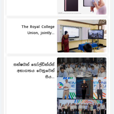
The Royal College
Union, jointly...
සන්ෂයින් හෝල්ඩින්ග්ස්
අනාගතය වෙනුවෙන්
සිය...