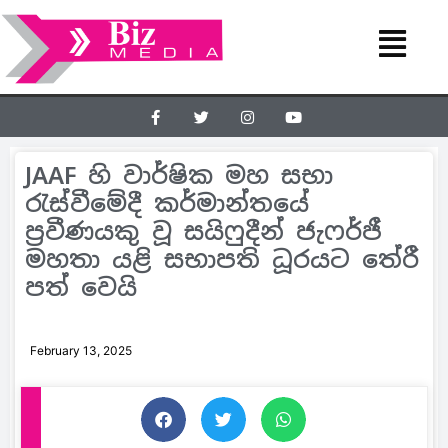
JAAF හි වාර්ෂික මහ සභා
රැස්වීමේදී කර්මාන්තයේ
ප්‍රවීණයකු වූ සයිෆුදීන් ජැෆර්ජී
මහතා යළි සභාපති ධූරයට තේරී
පත් වෙයි
February 13, 2025