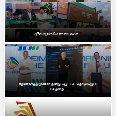
ප්‍රයිම් සමූහය සිය නවතම ශාඛාව...
எதிர்காலத்திற்கென தனது டிஜிட்டல் தொழில்நுட்ப
பலத்தை...