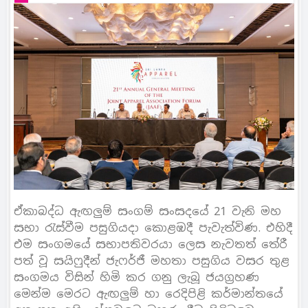
ඒකාබද්ධ ඇඟලුම් සංගම් සංසදයේ 21 වැනි මහ
සභා රැස්වීම පසුගියදා කොළඹදී පැවැත්විණ. එහිදී
එම සංගමයේ සභාපතිවරයා ලෙස නැවතත් තේරී
පත් වූ සයිෆුදීන් ජැෆර්ජී මහතා පසුගිය වසර තුළ
සංගමය විසින් හිමි කර ගනු ලැබූ ජයග්‍රහණ
මෙන්ම මෙරට ඇඟලුම් හා රෙදිපිළි කර්මාන්තයේ