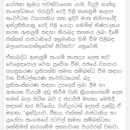
යෝජනා ක්‍රමය පවත්වාගෙන යාම, විදුලි ගාස්තු
සංශෝධනය, එරාවුර් රෙදි පිළි සැකසුම් කලාප
සංවර්ධන ව්‍යාපෘතිය සහ ඉදිරි මාස කිහිපයේදී
ඉන්දුනීසියානු රෙදි පිළි යොදා ගනිමින් නිෂ්පාදනය
කරන ඇඟලුම් සඳහා තීරුබදු සහනය ලබා දීමේ
එක්සත් රාජධානියේ අනුමැතිය හිමි වීම පිළිබඳ
බලාපොරොත්තුවෙන් සිටිනවා” යනුවෙනි.
ඒකාබද්ධ ඇඟලුම් සංගම් සංසදය ලෙස නව
වෙළෙඳපොල වෙත ප්‍රවේශ වීම, රජයේ ව්‍යාපාර
පහසුකරණ ප්‍රතිපත්ති සමඟ සම්බන්ධ වීම සඳහා
වන ඩිජිටල්කරණ සංවර්ධනයන්, බදු
ප්‍රතිසංස්කරණ සඳහා උපදෙස් ලබා දීම හා
ආනයන වියදම් අඩු කිරීම වැනි ක්‍රියාකාරකම් දෙස
තමන් බලා සිටින බව ද ජැෆර්ජි මහතා මෙහිදී
සඳහන් කර සිටියේය. වැඩිදුරටත් අදහස් දැක්වූ ඒ
මහතා “ඉන්දියාව, චීනය, එක්සත් රාජධානිය හා
යුරෝපා සංගමයේ රටවල් සමඟ සම්බන්ධතා
ශක්තිමත් කරගැනීම අත්‍යාවශ්‍ය පියවරක් වනවා.