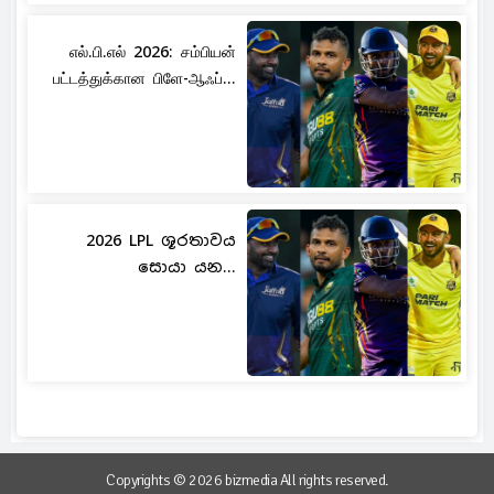
எல்.பி.எல் 2026: சம்பியன்
பட்டத்துக்கான பிளே-ஆஃப்...
2026 LPL ශූරතාවය
සොයා යන...
Copyrights © 2026 bizmedia All rights reserved.