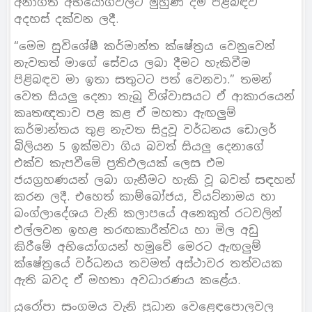
අනාගත අභියෝගවලට මුහුණ දීම පිළිබඳව
අදහස් දක්වන ලදී.
“මෙම සුවිශේෂී කර්මාන්ත ක්ෂේත්‍රය වෙනුවෙන්
නැවතත් මාගේ සේවය ලබා දීමට හැකිවීම
පිළිබඳව මා ඉතා සතුටට පත් වෙනවා.” තමන්
වෙත සියලු දෙනා තැබූ විශ්වාසයට ඒ ආකාරයෙන්
කෘතඥතාව පළ කළ ඒ මහතා ඇඟලුම්
කර්මාන්තය තුළ නැවත සිදුවූ වර්ධනය ඩොලර්
බිලියන 5 ඉක්මවා ගිය බවත් සියලු දෙනාගේ
එක්ව කැපවීමේ ප්‍රතිඵලයක් ලෙස එම
ජයග්‍රහණයන් ලබා ගැනීමට හැකි වූ බවත් සඳහන්
කරන ලදී. එහෙත් කාම්බෝජය, වියට්නාමය හා
බංග්ලාදේශය වැනි කලාපයේ අනෙකුත් රටවලින්
එල්ලවන ඉහළ තරඟකාරීත්වය හා මිල අඩු
කිරීමේ අභියෝගයන් හමුවේ මෙරට ඇඟලුම්
ක්ෂේත්‍රයේ වර්ධනය තවමත් අස්ථාවර තත්වයක
ඇති බවද ඒ මහතා අවධාරණය කළේය.
යුරෝපා සංගමය වැනි ප්‍රධාන වෙළෙඳපොලවල