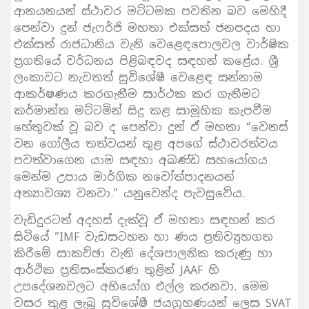
ආනයනයන් ස්ථාවර මට්ටමක පවතින බව මෙහිදී
පෙන්වා දුන් ජැෆර්ජි මහතා එක්සත් ජනපදය හා
එක්සත් රාජධානිය වැනි වෙළෙඳපොලවල වාර්ෂික
ප්‍රගතියේ වර්ධනය පිළිබඳවද සඳහන් කළේය. ශ්‍රී
ලංකාවට නැවතත් සුවිශේෂී වෙළෙඳ සන්නාම
ආකර්ෂණය කරගැනීම සාර්ථක කර ගැනීමට
කර්මාන්ත මට්ටමින් සිදු කළ සාමූහික කැපවීම
හේතුවක් වූ බව ද පෙන්වා දුන් ඒ මහතා “වෙනස්
වන ගෝලීය තත්වයන් තුළ අපගේ ස්ථාවරත්වය
පවත්වාගෙන යාම සඳහා අඛණ්ඩ සහයෝගය
මෙන්ම උපාය මාර්ගික නවෝත්පාදනයන්
අත්‍යාවශ්‍ය වනවා.” යනුවෙන්ද පැවසුවේය.
වැඩිදුරටත් අදහස් දැක්වූ ඒ මහතා සඳහන් කර
සිටියේ “IMF වැඩසටහන හා ණය ප්‍රතිව්‍යුහගත
කිරීමේ සාකච්ඡා වැනි දේශපාලනික කරුණු හා
ආර්ථික ප්‍රතිසංස්කරණ තුළින් JAAF හි
උපදේශනවලට අභියෝග එල්ල කරනවා. මෙම
වසර තුළ ලැබූ සුවිශේෂී ජයග්‍රහණයන් ලෙස SVAT