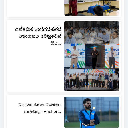
සන්ෂයින් හෝල්ඩින්ග්ස්
අනාගතය වෙනුවෙන්
සිය...
ஜெப்னா கிங்ஸ் அணியை
வாங்கியது Anchor...