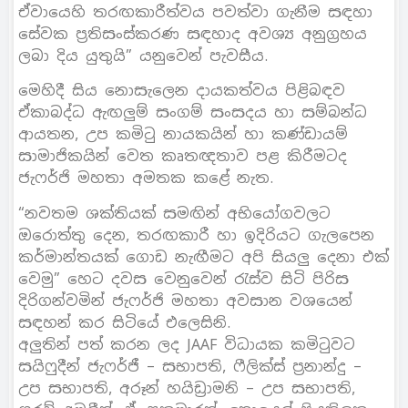
ඒවායෙහි තරඟකාරීත්වය පවත්වා ගැනීම සඳහා
සේවක ප්‍රතිසංස්කරණ සඳහාද අවශ්‍ය අනුග්‍රහය
ලබා දිය යුතුයි” යනුවෙන් පැවසීය.
මෙහිදී සිය නොසැලෙන දායකත්වය පිළිබඳව
ඒකාබද්ධ ඇඟලුම් සංගම් සංසදය හා සම්බන්ධ
ආයතන, උප කමිටු නායකයින් හා කණ්ඩායම්
සාමාජිකයින් වෙත කෘතඥතාව පළ කිරීමටද
ජැෆර්ජි මහතා අමතක කළේ නැත.
“නවතම ශක්තියක් සමඟින් අභියෝගවලට
ඔරොත්තු දෙන, තරඟකාරී හා ඉදිරියට ගැලපෙන
කර්මාන්තයක් ගොඩ නැඟීමට අපි සියලු දෙනා එක්
වෙමු” හෙට දවස වෙනුවෙන් රැස්ව සිටි පිරිස
දිරිගන්වමින් ජැෆර්ජි මහතා අවසාන වශයෙන්
සඳහන් කර සිටියේ එලෙසිනි.
අලුතින් පත් කරන ලද JAAF විධායක කමිටුවට
සයිෆුදීන් ජැෆර්ජී – සභාපති, ෆීලික්ස් ප්‍රනාන්දු –
උප සභාපති, අරූන් හයිඩ්‍රාමනි – උප සභාපති,