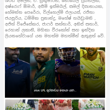
ශරඩ් අමලීන්, ඒ. සුකුමාරන්, නොයෙල් ප්‍රියතිලක,
අෂ්රොෆ් ඕමාර්, අසීම් ඉස්මයිල්, සමල් දිසානායක,
හේමන්ත පෙරේරා, විල්හෙල්ම් එලායස්, රජිතා
ජයසූරිය, ධම්මික ප්‍රනාන්දු, මහේෂ් හයිඩ්‍රාමනි ,
අජිත් විජේසේකර, ජාෆර් සත්තාර්, අනිස් සතාර්,
රෙහාන් ලකානී, මහිකා වීරකෝන් සහ ඉන්දික
ලියනහේවාගේ යන මහත්ම මහත්මීන් ඇතුළත් වේ.
2026 LPL ශූරතාවය සොයා යන...