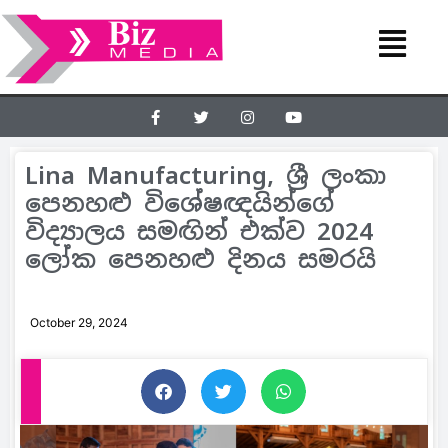
Lina Manufacturing, ශ්‍රී ලංකා
පෙනහළු විශේෂඥයින්ගේ
විද්‍යාලය සමඟින් එක්ව 2024
ලෝක පෙනහළු දිනය සමරයි
October 29, 2024