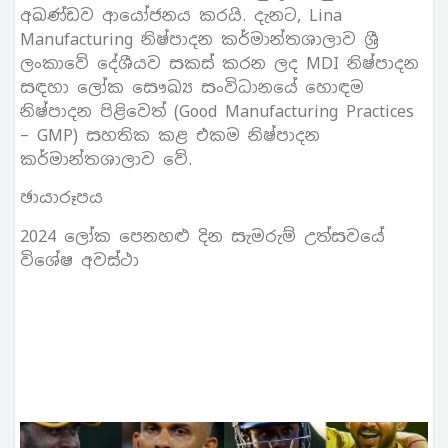
අඛණ්ඩව ආයෝජනය කරයි. දැනට, Lina
Manufacturing නිෂ්පාදන කර්මාන්තශාලාව ශ්‍රී
ලංකාවේ දේශීයව සකස් කරන ලද MDI නිෂ්පාදන
සඳහා ලෝක සෞඛ්‍ය සංවිධානයේ හොඳම
නිෂ්පාදන පිළිවෙත් (Good Manufacturing Practices
– GMP) සහතික කළ එකම නිෂ්පාදන
කර්මාන්තශාලාව වේ.
ඡායාරූපය
2024 ලෝක පෙනහළු දින සැමරුම් උත්සවයේ
විශේෂ අවස්ථා