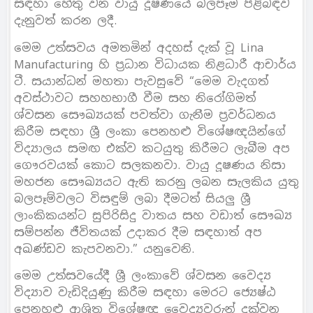
සඳහා හේතු වන වායු දූෂණයේ බලපෑම පිළිබඳව
දැනුවත් කරන ලදී.
මෙම උත්සවය අමතමින් අදහස් දැක් වූ Lina
Manufacturing හි ප්‍රධාන විධායක නිළධාරී ආචාර්ය
ටී. සයාන්ධන් මහතා පැවසුවේ “මෙම වැදගත්
අවස්ථාවට සහහභාගී වීම සහ නිරෝගිමත්
ශ්වසන සෞඛ්‍යයක් පවත්වා ගැනීම ප්‍රවර්ධනය
කිරීම සඳහා ශ්‍රී ලංකා පෙනහළු විශේෂඥයින්ගේ
විද්‍යාලය සමඟ එක්ව කටයුතු කිරීමට ලැබීම අප
ගෞරවයක් කොට සලකනවා. වායු දූෂණය නිසා
මහජන සෞඛ්‍යයට ඇති කරනු ලබන සැලකිය යුතු
බලපෑම්වලට විසඳුම් ලබා දීමටත් සියලු ශ්‍රී
ලාංකිකයන්ට සුපිරිසිදු වාතය සහ වඩාත් සෞඛ්‍ය
සම්පන්න ජීවිතයක් උදාකර දීම සඳහාත් අප
අඛණ්ඩව කැපවනවා.” යනුවෙනි.
මෙම උත්සවයේදී ශ්‍රී ලංකාවේ ශ්වසන වෛද්‍ය
විද්‍යාව වැඩිදියුණු කිරීම සඳහා මෙරට ජ්‍යෙෂ්ඨ
පෙනහළු ආශ්‍රිත විශේෂඥ වෛද්‍යවරුන් දක්වන