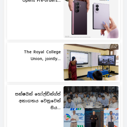
Opens Pre-orders...
The Royal College
Union, jointly...
සන්ෂයින් හෝල්ඩින්ග්ස්
අනාගතය වෙනුවෙන්
සිය...