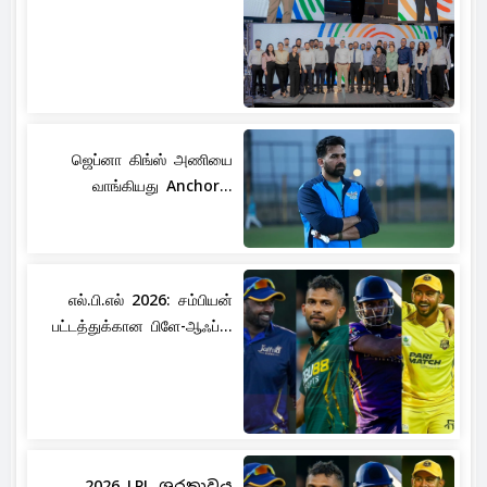
ஜெப்னா கிங்ஸ் அணியை
வாங்கியது Anchor...
எல்.பி.எல் 2026: சம்பியன்
பட்டத்துக்கான பிளே-ஆஃப்...
2026 LPL ශූරතාවය