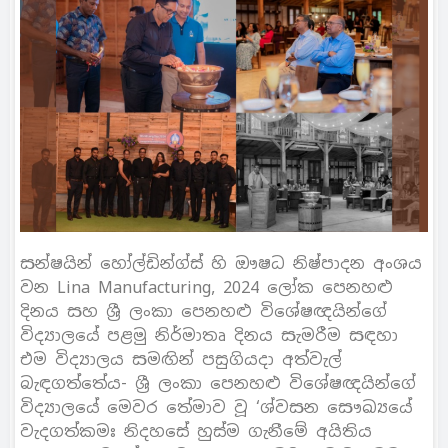
සන්ෂයින් හෝල්ඩින්ග්ස් හි ඖෂධ නිෂ්පාදන අංශය
වන Lina Manufacturing, 2024 ලෝක පෙනහළු
දිනය සහ ශ්‍රී ලංකා පෙනහළු විශේෂඥයින්ගේ
විද්‍යාලයේ පළමු නිර්මාතෘ දිනය සැමරීම සඳහා
එම විද්‍යාලය සමඟින් පසුගියදා අත්වැල්
බැඳගත්තේය- ශ්‍රී ලංකා පෙනහළු විශේෂඥයින්ගේ
විද්‍යාලයේ මෙවර තේමාව වූ ‘ශ්වසන සෞඛ්‍යයේ
වැදගත්කමඃ නිදහසේ හුස්ම ගැනීමේ අයිතිය