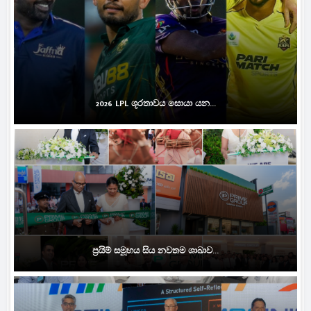
2026 LPL ශූරතාවය සොයා යන...
ප්‍රයිම් සමූහය සිය නවතම ශාඛාව...