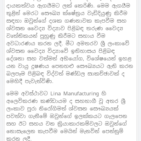
දායකත්වය ඇගයීමට ලක් කෙරිණි. මෙම ඇගයීම
තුළින් මෙරට සෞඛ්‍ය ක්ෂේත්‍රය වැඩිදියුණු කිරීම
සඳහා ඔවුන්ගේ දශක ගණනාවක කැපවීම සහ
ශ්වසන වෛද්‍ය විද්‍යාව පිළිබඳ තරුණ වෛද්‍ය
වෘත්තිකයන් පුහුණු කිරීමට සහාය වීම
අවධාරණය කරන ලදී. මීට අමතරව ශ්‍රී ලංකාවේ
ශ්වසන වෛද්‍ය විද්‍යාවේ ඉතිහාසය පිළිබඳ
දේශනා සහ වත්මන් අභියෝග, විශේෂයෙන් ඉහළ
යන වායු දූෂණය පෙනහළු සෞඛ්‍යයට ඇති කරන
බලපෑම පිළිබඳ විද්වත් මණ්ඩල සාකච්ඡාවක් ද
මෙහිදී පැවැත්විණි.
මෙම අවස්ථාවට Lina Manufacturing හි
අලෙවිකරණ කණ්ඩායම ද සහභාගී වූ අතර ශ්‍රී
ලංකාව පුරා නිරෝගිමත් ශ්වසන සෞඛ්‍යයක්
පවත්වා ගැනීමේ ඔවුන්ගේ ඉලක්කයට ගැලපෙන
සහ ඊට සහය වන ක්‍රියාකාරකම්වලට ඔවුන්ගේ
නොසැලෙන කැපවීම මෙයින් මැනවින් පෙන්නුම්
කරන ලදී.