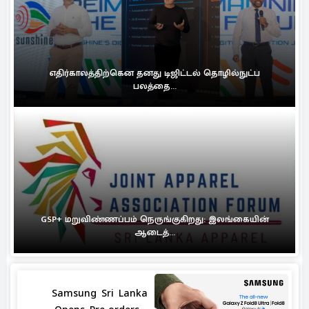
எதிர்காலத்திற்கென தனது டிஜிட்டல் தொழில்நுட்ப
பலத்தை...
GSP+ மறுவிண்ணப்பம் நெருங்குகிறது: இலங்கையின்
ஆடைத்...
Samsung Sri Lanka