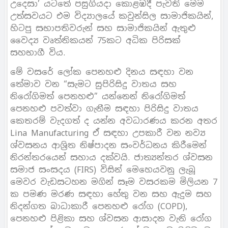
උදෙසා’ යටතේ පසුගියදා කොළඹදී පැවති මෙම
උත්සවයට එම විද්‍යාලයේ කවුන්සිල සාමාජිකයින්,
හිටපු සභාපතිවරුන් සහ සාමාජිකයින් ඇතුළු
වෛද්‍ය වෘත්තිකයන් 75කට අධික පිරිසක්
සහභාගී විය.
මේ වසරේ ලෝක පෙනහළු දිනය සඳහා වන
තේමාව වන “සැමට සුපිරිසිදු වාතය සහ
නිරෝගිමත් පෙනහළු” යන්නෙන් නිරෝගිමත්
පෙනහළු පවත්වා ගැනීම සඳහා පිරිසිදු වාතය
කෙතරම් වැදගත් ද යන්න අවධාරණය කරන අතර
Lina Manufacturing ඒ සඳහා උපකාරී වන නව්‍ය
ශ්වසනය ආශ්‍රිත නිෂ්පාදන සංවර්ධනය කිරීමෙන්
නිරන්තරයෙන් සහාය දක්වයි. ජාත්‍යන්තර ශ්වසන
සමාජ සංසදය (FIRS) විසින් මෙහෙයවනු ලැබූ
මෙවර වැඩසටහන මගින් සෑම වසරකම මිලියන 7
ක පමණ මරණ සඳහා හේතු වන සහ ඇදුම සහ
නිදන්ගත බාධාකාරී පෙනහළු රෝග (COPD),
පෙනහළු පිළිකා සහ ශ්වසන ආසාදන වැනි රෝග