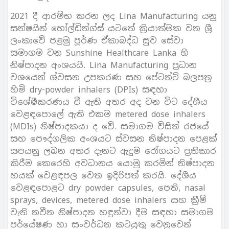
2021 දී ආරම්භ කරන ලද Lina Manufacturing යනු
සන්ෂයින් හෝල්ඩින්ග්ස් යටතේ ක්‍රියාත්මක වන ශ්‍රී
ලංකාවේ පළමු පූර්ණ ඒකාබද්ධ සුව සේවා
සමාගම වන Sunshine Healthcare Lanka හි
නිෂ්පාදන අංශයයි. Lina Manufacturing ප්‍රධාන
වශයෙන් ශ්වසන උපකරණ සහ පේටන්ට් බලපත්‍ර
හිමි dry-powder inhalers (DPIs) සඳහා
විශේෂීකරණය වී ඇති අතර අද වන විට දේශීය
වෙළඳපොලේ ඇති එකම metered dose inhalers
(MDIs) නිෂ්පාදකයා ද වේ. සමාගම විසින් රජයේ
සහ පෞද්ගලික අංශයට ස්වසන නිෂ්පාදන පෙළක්
සපයනු ලබන අතර දැනට ඇදුම රෝගයට ප්‍රතිකාර
කිරීම කෙරෙහි අවධානය යොමු කරමින් නිෂ්පාදන
හයක් වෙළඳපල වෙත ඉදිරිපත් කරයි. දේශීය
වෙළඳපොළට dry powder capsules, පෙති, nasal
sprays, devices, metered dose inhalers සහ ක්‍රීම්
වැනි නවීන නිෂ්පාදන හඳුන්වා දීම සඳහා සමාගම
පර්යේෂණ හා සංවර්ධන කටයුතු වෙනුවෙන්