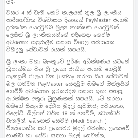
ලදී.
වසර 4 ක් වැනි කෙටි කාලයක් තුල ශ්‍රී ලාංකීය
පාරිභෝගික විශ්වාසය දිනාගත් PayMaster ජංගම
දුරකථන යෙදවුමබ මුල්‍ය තාක්ෂණ යෙදවුමක්
ලෙසින් ශ්‍රී ලාංකිකයන්ගේ එදිනෙදා ගෙවීම්
අවශ්‍යතා සපුරාලීම සඳහා විශාල පරාසයක
විහිදුනු සේවාවන් රැසක් සපයයි.
ශ්‍රී ලංකා මහා බැංකුවේ පුර්ණ අධීක්ෂණය යටතේ
ක්‍රියාත්මක වන ශ්‍රී ලංකා ජාතික ජංගම ගෙවුම්
සැකසුම් ජාලය වන JustPay හරහා සිය සේවාවන්
බල ගන්වන PayMaster යෙදවුම ඔබගේ ඔන්ලයින්
ගෙවීම් අවශ්යතා ඉටුකරදීම සඳහා ඉතා පහසු,
ආරක්ෂිත අතුරු මුහුණතක් සපයයි. මේ හරහා
ඔබගේ සියලුම දේශීය මුදල් හුවමාරු අවශ්‍යතා,
රීලෝඩ්, බිල්පත් වර්ග 18 ක් ගෙවීම්, ඩොක්ටර්
චැනලින්, බෙහෙත් සෙවීම් (Medi Search )
විදේශයන්හි සිට ලංකාවට මුදල් එවන්න, ලංකාවේ
භාණ්ඩ හා සේවා සඳහා මුදල් ගෙවන්න,