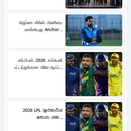
ஜெப்னா கிங்ஸ் அணியை
வாங்கியது Anchor...
எல்.பி.எல் 2026: சம்பியன்
பட்டத்துக்கான பிளே-ஆஃப்...
2026 LPL ශූරතාවය
සොයා යන...