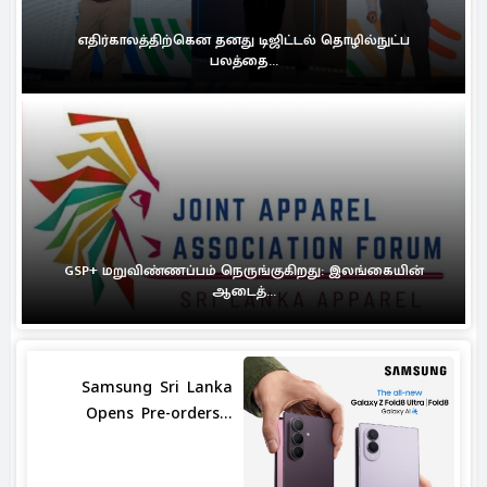
எதிர்காலத்திற்கென தனது டிஜிட்டல் தொழில்நுட்ப
பலத்தை...
GSP+ மறுவிண்ணப்பம் நெருங்குகிறது: இலங்கையின்
ஆடைத்...
Samsung Sri Lanka
Opens Pre-orders...