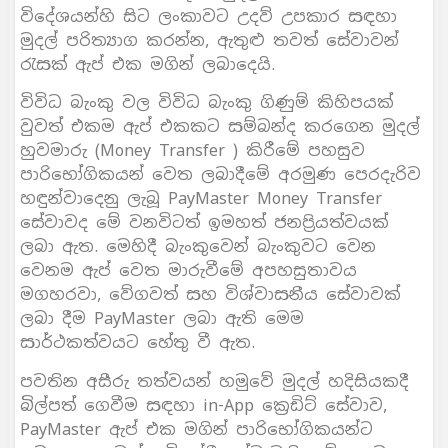
විදේශයන්හි සිට ලංකාවට උදව් උපකාර සඳහා
මුදල් පරිත්‍යාග කරන්න, ඇතුළු තවත් සේවාවන්
රැසක් ඇප් එක මගින් ලබාදෙයි.
විවිධ බැංකු වල විවිධ බැංකු ගිණුම් කිහිපයක්
වුවත් එකම ඇප් එකකට සම්බන්ද කරගෙන මුදල්
හුවමාරු (Money Transfer ) කිරීමේ පහසුව
පාරිභෝගිකයන් වෙත ලබාදීමේ අරමුණ පෙරදැරිව
හඳුන්වාදෙනු ලැබූ PayMaster Money Transfer
සේවාවද මේ වනවිටත් ඉමහත් ජනප්‍රියත්වයක්
ලබා ඇත. මෙහිදී බැංකුවෙන් බැංකුවට වෙන
වෙනම ඇප් වෙත මාරුවීමේ අපහසුතාවය
මගහරවා, වේගවත් සහ විශ්වාසනීය සේවාවක්
ලබා දීම PayMaster ලබා ඇති මෙම
සාර්ථකත්වයට හේතු වී ඇත.
පවතින අසීරු තත්වයන් හමුවේ මුදල් හදිසියකදී
බිල්පත් ගෙවීම සඳහා in-App ක්‍රෙඩිට් සේවාව,
PayMaster ඇප් එක මගින් පාරිභෝගිකයන්ට