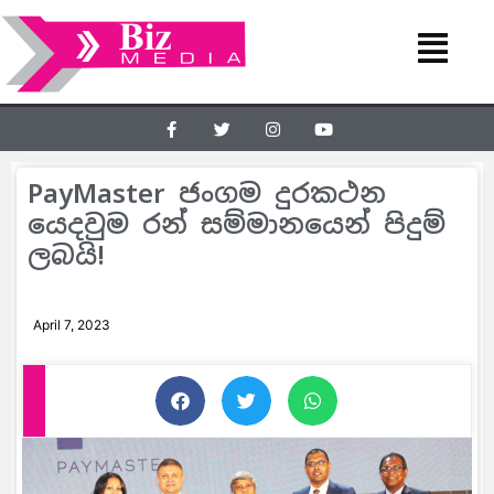
PayMaster ජංගම දුරකථන
යෙදවුම රන් සම්මානයෙන් පිදුම්
ලබයි!
April 7, 2023