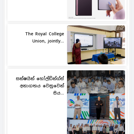
The Royal College
Union, jointly...
සන්ෂයින් හෝල්ඩින්ග්ස්
අනාගතය වෙනුවෙන්
සිය...