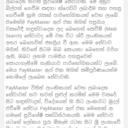
ලබාදෙන තවත් සුවිශේෂී සේවාවකි. මේ අනුව
බිල්පත් ගෙවීම සඳහා ක්රෙඩිට් ලබාදීම සහ පහසු
ගෙවීමේ ක්‍රම රැසක් පාරිභෝගිකයන් වෙත ලැබේ.
එමෙන්ම PayMaster ඇප් එක මගින් පසුගිය
වසරේදී හඳුන්වාදෙන ලද බෙහෙත් සෙවීම් (Medi
Search) සේවාවද මේ වන විට ශ්රී ලාංකිකයන්
අතර බෙහෙවින් ජනප්‍රිය වී ඇත. මෙම සේවාව
මගින්, නිවසේ සිටම ඔබ සොයනා බෙහෙත් වර්ග
ඇති, ඔබට ලඟම ෆාමසිය පහසුවෙන්
සොයාගැනීමේ හැකියාව පාරිභෝගිකයන්ට ලැබේ.
මෙය PayMaster ඇප් එක මගින් සම්පුර්ණයෙන්ම
නොමිලේ ලැබෙන සේවාවකි.
PayMaster විසින් ලාංකිකයන් වෙත ලබාදෙන
සේවාවන් තව තවත් පුළුල් කරමින් මෙම වසරේ
සිට හඳුන්වාදුන්, විදේශයන් හි සිට ලංකාවට මුදල්
එවීමේ සේවය PayMaster ඇප් එක මෙතෙක් ආ
ගමනේ සුවිශේෂී සන්ධිස්ථානයකි. මෙම සේවාව
යටතේ ලෝකය පුරා ඕනෑම රටක සිට ශ්‍රී ලංකාවේ