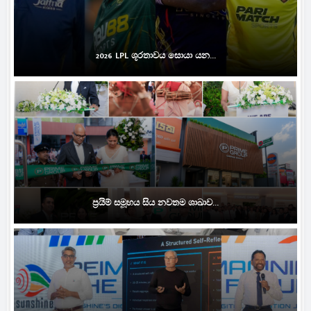
2026 LPL ශූරතාවය සොයා යන...
ප්‍රයිම් සමූහය සිය නවතම ශාඛාව...