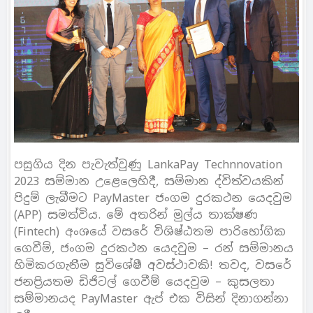
පසුගිය දින පැවැත්වුණු LankaPay Technnovation
2023 සම්මාන උළෙලෙහිදී, සම්මාන ද්විත්වයකින්
පිදුම් ලැබීමට PayMaster ජංගම දුරකථන යෙදවුම
(APP) සමත්විය. මේ අතරින් මුල්ය තාක්ෂණ
(Fintech) අංශයේ වසරේ විශිෂ්ඨතම පාරිභෝගික
ගෙවීම්, ජංගම දුරකථන යෙදවුම – රන් සම්මානය
හිමිකරගැනීම සුවිශේෂී අවස්ථාවකි! තවද, වසරේ
ජනප්‍රියතම ඩිජිටල් ගෙවීම් යෙදවුම – කුසලතා
සම්මානයද PayMaster ඇප් එක විසින් දිනාගන්නා