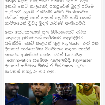
ඕනෑම බැංකු ගිණුමකට තත්පර දෙකක් වැනි
ඉතාම කෙටි කාලයකදී පහසුවෙන් මුදල් එවීමේ
හැකියාව ලැබේ. එමෙන්ම මෙහි විශේෂත්වය
වන්නේ මුදල් අතේ නැතත් ක්‍රෙඩිට් කාඩ් පතක්
භාවිතයෙන් වුවද මුදල් යැවීමේ හැකියාවයි.
ඉතා කෙටිකාලයක් තුල බිලියනයකට අධික
ගනුදෙනු ප්‍රමාණයක් සාර්ථකව සපුරාලීමට
සමත්වීම, කෙටි කාලයක් තුල PayMaster ඇප් එක
දිනාගත් පාරිභෝගික විශ්වාසය සඳහා සාක්ෂි
සපයයි. අඛණ්ඩව දෙවන වරත් LankaPay
Technnovation සම්මාන උළෙලෙහිදී, PayMaster
දිනාගත් සම්මාන විසින් ඒ විශ්වාසය නැවත
නැවතත් තහවුරු කර ඇත.