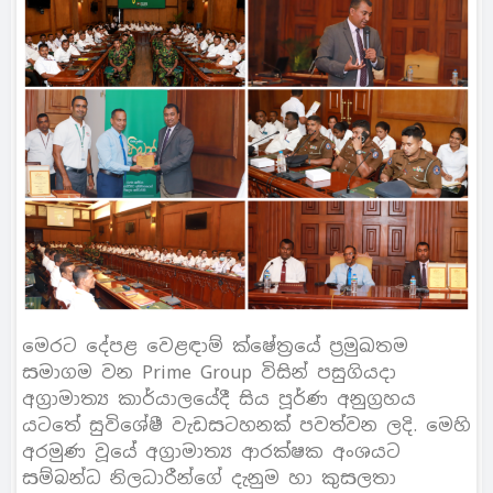
මෙරට දේපළ වෙළඳාම් ක්ෂේත්‍රයේ ප්‍රමුඛතම
සමාගම වන Prime Group විසින් පසුගියදා
අග්‍රාමාත්‍ය කාර්යාලයේදී සිය පූර්ණ අනුග්‍රහය
යටතේ සුවිශේෂී වැඩසටහනක් පවත්වන ලදි. මෙහි
අරමුණ වූයේ අග්‍රාමාත්‍ය ආරක්ෂක අංශයට
සම්බන්ධ නිලධාරීන්ගේ දැනුම හා කුසලතා