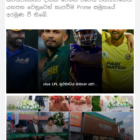
යහපත වෙනුවෙන් කැපවීම Prime සමූහයේ
අරමුණ වී තිබේ.
2026 LPL ශූරතාවය සොයා යන...