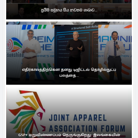
ප්‍රයිම් සමූහය සිය නවතම ශාඛාව...
எதிர்காலத்திற்கென தனது டிஜிட்டல் தொழில்நுட்ப
பலத்தை...
GSP+ மறுவிண்ணப்பம் நெருங்குகிறது: இலங்கையின்