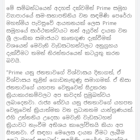
මේ සම්බන්ධයෙන් අදහස් දක්වමින් Prime සමූහ
ව්‍යාපාරයේ සම-සභාපතිනිය වන සඳමිණි පෙරේරා
මහත්මිය පැවසුවේ ආයතනයක් ලෙස Prime
සමූහයේ සාර්ථකත්වයට නන් අයුරින් දායක වන
ශ්‍රී ලාංකික සමාජයට කෘතගුණ දැක්වීමක්
වශයෙන් මෙවැනි වැඩසටහන්වලට අනුග්‍රහය
දැක්වීමට තමන් නිරන්තරයෙන් කටයුතු කරන
බවයි.
“Prime යනු ජනතාවගේ විශ්වාසය දිනාගත්, ඒ
විශ්වාසය තුළින් ගොඩනැඟුණු සමාගමක්. ඒ නිසා
ජනතාවගේ යහපත වෙනුවෙන් සිදුකරන
ක්‍රියාකාරකම්වලට අප කවදත් ප්‍රමුඛත්වය
ලබාදෙනවා. රාජ්‍ය සේවය යනු ජනතාවගේ යහපත
වෙනුවෙන් ක්‍රියාත්මක වන ප්‍රධානතම යාන්ත්‍රණයක්.
එහි උන්නතිය උදෙසා මෙවැනි වැඩසටහන්
ක්‍රියාවට නැංවීම අතිශය කාලෝචිතයි කියා අප
සිතනවා. ඒ සඳහා මෙලෙස දායක වීමට ලැබීම