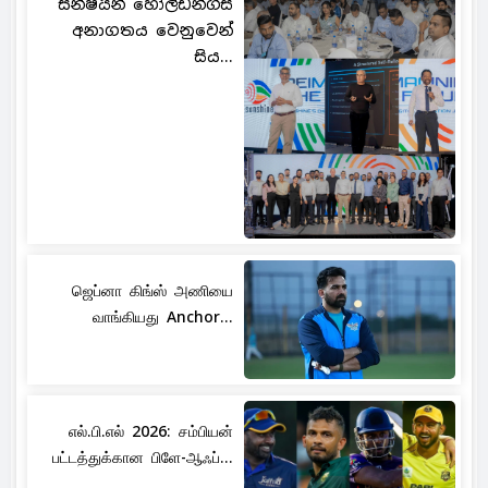
සන්ෂයින් හෝල්ඩින්ග්ස්
අනාගතය වෙනුවෙන්
සිය...
ஜெப்னா கிங்ஸ் அணியை
வாங்கியது Anchor...
எல்.பி.எல் 2026: சம்பியன்
பட்டத்துக்கான பிளே-ஆஃப்...