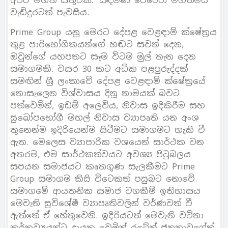
අපට මහත් සතුටක්.’ සඳමිණි පෙරේරා මහත්මය
වැඩිදුරටත් පැවසීය.
Prime Group යනු මෙරට දේපළ වෙළඳාම් ක්ෂේත්‍රය
තුළ පාරිභෝගිකයන්ගේ හඬට සවන් දෙන,
ඔවුන්ගේ යහපතට සෑම විටම මුල් තැන දෙන
සමාගමකි. වසර 30 කට අධික පළපුරුද්දක්
සමඟින් ශ්‍රී ලංකාවේ දේපළ වෙළඳාම් ක්ෂේත්‍රයේ
නොසැලෙන විශ්වාසය දිනූ නාමයක් බවට
පත්වෙමින්, ඉඩම් අලෙවිය, නිවාස ඉදිකිරීම සහ
සුඛෝපභෝගී මහල් නිවාස ව්‍යාපෘති යන අංශ
තුනෙන්ම ඉදිරියෙන්ම සිටීමට සමාගමට හැකි වී
ඇත. මෙලෙස ව්‍යාපාරික වශයෙන් සාර්ථක වන
අතරම, එම සාර්ථකත්වයට අවශ්‍ය පිටුබලය
සපයන සමාජයට කෘතගුණ සැලකීමට Prime
Group සමාගම කිසි විටෙකත් පසුබට නොවේ.
සමාගමේ ආයතනික සමාජ වගකීම් ඉතිහාසය
මෙවැනි සුවිශේෂී ව්‍යාපෘතිවලින් වර්ණවත් වී
ඇත්තේ ඒ හේතුවෙනි. ඉදිරියටත් මෙවැනි වටිනා
කර්තව්‍යයන්ට දායක වෙමින් රටේත් ජනතාවගේත්