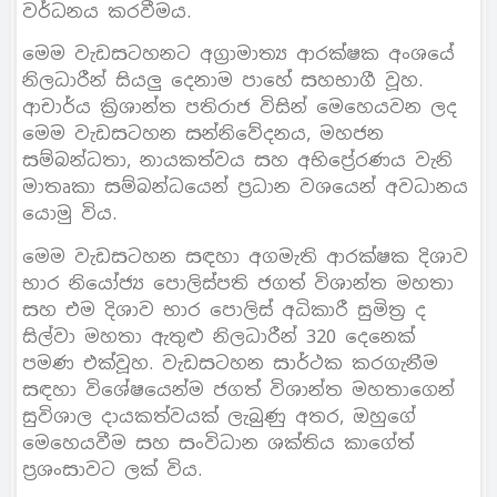
වර්ධනය කරවීමය.
මෙම වැඩසටහනට අග්‍රාමාත්‍ය ආරක්ෂක අංශයේ
නිලධාරීන් සියලු දෙනාම පාහේ සහභාගී වූහ.
ආචාර්ය ක්‍රිශාන්ත පතිරාජ විසින් මෙහෙයවන ලද
මෙම වැඩසටහන සන්නිවේදනය, මහජන
සම්බන්ධතා, නායකත්වය සහ අභිප්‍රේරණය වැනි
මාතෘකා සම්බන්ධයෙන් ප්‍රධාන වශයෙන් අවධානය
යොමු විය.
මෙම වැඩසටහන සඳහා අගමැති ආරක්ෂක දිශාව
භාර නියෝජ්‍ය පොලිස්පති ජගත් විශාන්ත මහතා
සහ එම දිශාව භාර පොලිස් අධිකාරී සුමිත්‍ර ද
සිල්වා මහතා ඇතුළු නිලධාරීන් 320 දෙනෙක්
පමණ එක්වූහ. වැඩසටහන සාර්ථක කරගැනීම
සඳහා විශේෂයෙන්ම ජගත් විශාන්ත මහතාගෙන්
සුවිශාල දායකත්වයක් ලැබුණු අතර, ඔහුගේ
මෙහෙයවීම සහ සංවිධාන ශක්තිය කාගේත්
ප්‍රශංසාවට ලක් විය.