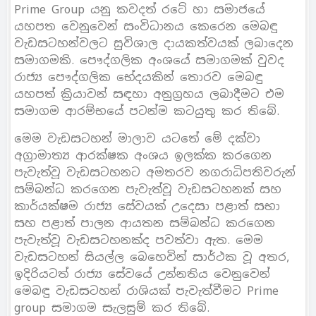
Prime Group යනු කවදත් රටේ හා සමාජයේ
යහපත වෙනුවෙන් සංවිධානය කෙරෙන මෙබඳු
වැඩසටහන්වලට සුවිශාල දායකත්වයක් ලබාදෙන
සමාගමකි. පෞද්ගලික අංශයේ සමාගමක් වුවද
රාජ්‍ය පෞද්ගලික භේදයකින් තොරව මෙබඳු
යහපත් ක්‍රියාවන් සඳහා අනුග්‍රහය ලබාදීමට එම
සමාගම ආරම්භයේ පටන්ම කටයුතු කර තිබේ.
මෙම වැඩසටහන් මාලාව යටතේ මේ දක්වා
අග්‍රාමාත්‍ය ආරක්ෂක අංශය ඉලක්ක කරගෙන
පැවැත්වූ වැඩසටහනට අමතරව නගරාධිපතිවරුන්
සම්බන්ධ කරගෙන පැවැත්වූ වැඩසටහනක් සහ
කාර්යක්ෂම රාජ්‍ය සේවයක් උදෙසා පළාත් සභා
සහ පළාත් පාලන ආයතන සම්බන්ධ කරගෙන
පැවැත්වූ වැඩසටහනක්ද පවත්වා ඇත. මෙම
වැඩසටහන් සියල්ල බෙහෙවින් සාර්ථක වූ අතර,
ඉදිරියටත් රාජ්‍ය සේවයේ උන්නතිය වෙනුවෙන්
මෙබඳු වැඩසටහන් රාශියක් පැවැත්වීමට Prime
group සමාගම සැලසුම් කර තිබේ.