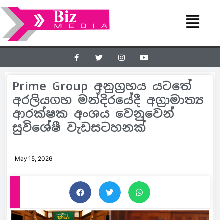
Prime Group අනුග්‍රහය යටතේ
අරලියගහ මන්දිරයේදී අග්‍රාමාත්‍ය
ආරක්ෂක අංශය වෙනුවෙන්
සුවිශේෂී වැඩසටහනක්
May 15, 2026