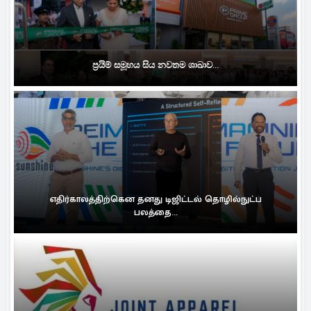
ප්‍රයිම් සමූහය සිය නවතම ශාඛාව...
எதிர்காலத்திற்கென தனது டிஜிட்டல் தொழில்நுட்ப
பலத்தை...