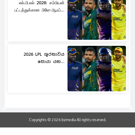
எல்.பி.எல் 2026: சம்பியன்
பட்டத்துக்கான பிளே-ஆஃப்...
2026 LPL ශූරතාවය
සොයා යන...
Copyrights © 2026 bizmedia All rights reserved.