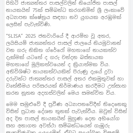
පිහිටි ජාත්‍යන්තර පාසල්වලින් නියෝජිත පාසල්
නායකයින් 75ක් සම්බන්ධ කරගනිමින් ශ්‍රී ලංකාවේ
අධ්‍යාපන ක්ෂේත්‍රය සඳහා නව යුගයක අරඹුමක්
ලෙසින් පැවැත්විණි.
“SLISA” 2025 ජනවාරියේ දී ආරම්භ වූ අතර,
ලයිසියම් ජාත්‍යන්තර පාසල් ජාලයේ නියමුවානන්
වන ගරු නිකිත ග්රේරෝ මහතාගේ නායකත්ව
දැක්මක් යටතේ ද ගරු චන්දන බස්නායක
මහතාගේ මූලිකත්වයෙන් ද ක්‍රියාත්මක විය.
අතිවිශිෂ්ට නායකත්වයකින් පිරුණු දැයේ දුවා
දරුවන්ට ජාත්‍යන්තර පාසල් අතර එකමුතුවක් හා
වෘත්තීමය පරිසරයක් නිර්මාණය කරදීමට උත්සාහ
කරන නූතන අදහස්වලින් මෙය සමන්විත විය.
මෙම සමුළුවේ දී ප්‍රවීණ අධ්‍යාපනවේදීන් තිදෙනෙකු
විසින් ප්‍රධාන දේශන තුනක් පැවැත්වීය. ඔවුන් විසින්
අද දින පාසල් නායකයින් මුහුණ දෙන අභියෝග
සහ අනාගත අවස්ථා සම්බන්ධයෙන් ගැඹුරු
සාකච්ඡාවක යෙදෙමින්, ඒවට ප්‍රයෝගික විසඳුම්