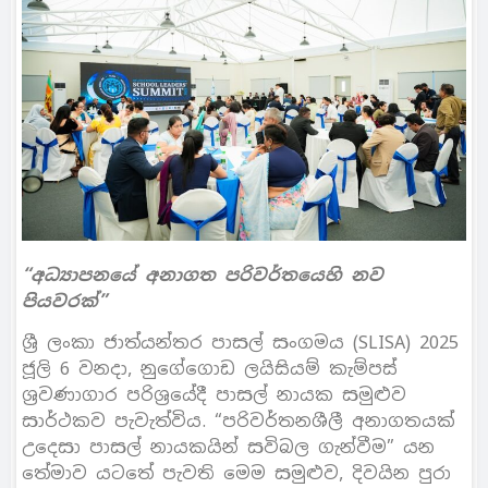
“අධ්‍යාපනයේ අනාගත පරිවර්තයෙහි නව
පියවරක්”
ශ්‍රී ලංකා ජාත්යන්තර පාසල් සංගමය (SLISA) 2025
ජූලි 6 වනදා, නුගේගොඩ ලයිසියම් කැම්පස්
ශ්‍රවණාගාර පරිශ්‍රයේදී පාසල් නායක සමුළුව
සාර්ථකව පැවැත්විය. “පරිවර්තනශීලී අනාගතයක්
උදෙසා පාසල් නායකයින් සවිබල ගැන්වීම” යන
තේමාව යටතේ පැවති මෙම සමුළුව, දිවයින පුරා