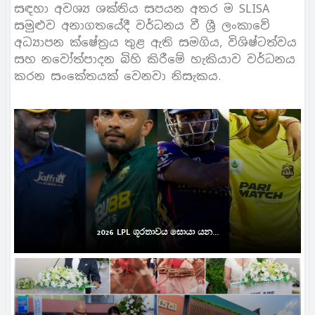
සඳහා අවශ්‍ය ශක්තිය සපයන අතර ම SLISA
සමුළුව අනාගතයේදී වර්ධනය වී ශ්‍රී ලංකාවේ
අධ්‍යාපන ක්ෂේත්‍රය තුළ ඇති සමගිය, විශිෂ්ටත්වය
සහ නවෝත්පාදන බිහි කිරීමේ හැකියාව වර්ධනය
කරන සංකේතයක් වෙනවා නිසැකය.
2026 LPL ශූරතාවය සොයා යන...