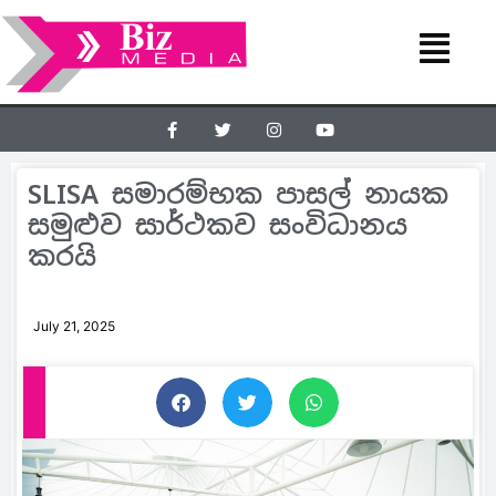
SLISA සමාරම්භක පාසල් නායක
සමුළුව සාර්ථකව සංවිධානය
කරයි
July 21, 2025