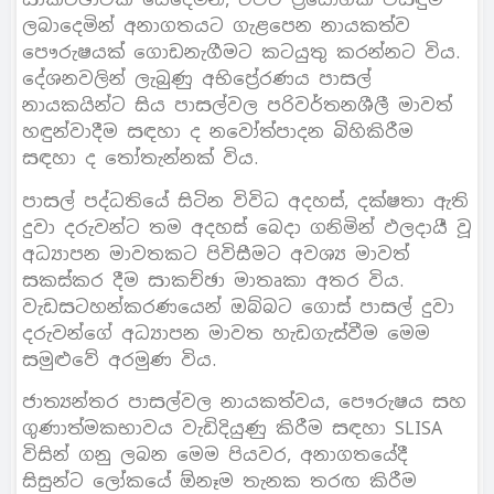
ලබාදෙමින් අනාගතයට ගැළපෙන නායකත්ව
පෞරුෂයක් ගොඩනැගීමට කටයුතු කරන්නට විය.
දේශනවලින් ලැබුණු අභිප්‍රේරණය පාසල්
නායකයින්ට සිය පාසල්වල පරිවර්තනශීලී මාවත්
හඳුන්වාදීම සඳහා ද නවෝත්පාදන බිහිකිරීම
සඳහා ද තෝතැන්නක් විය.
පාසල් පද්ධතියේ සිටින විවිධ අදහස්, දක්ෂතා ඇති
දුවා දරුවන්ට තම අදහස් බෙදා ගනිමින් ඵලදායී වූ
අධ්‍යාපන මාවතකට පිවිසීමට අවශ්‍ය මාවත්
සකස්කර දීම සාකච්ඡා මාතෘකා අතර විය.
වැඩසටහන්කරණයෙන් ඔබ්බට ගොස් පාසල් දුවා
දරුවන්ගේ අධ්‍යාපන මාවත හැඩගැස්වීම මෙම
සමුළුවේ අරමුණ විය.
ජාත්‍යන්තර පාසල්වල නායකත්වය, පෞරුෂය සහ
ගුණාත්මකභාවය වැඩිදියුණු කිරීම සඳහා SLISA
විසින් ගනු ලබන මෙම පියවර, අනාගතයේදී
සිසුන්ට ලෝකයේ ඕනෑම තැනක තරඟ කිරීම