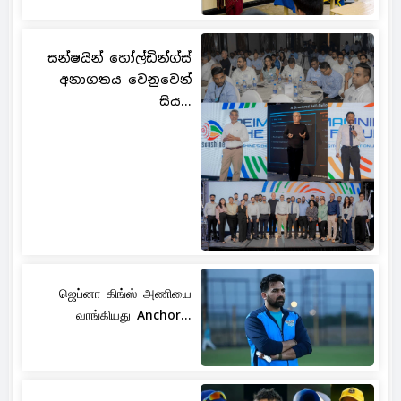
සන්ෂයින් හෝල්ඩින්ග්ස්
අනාගතය වෙනුවෙන්
සිය...
ஜெப்னா கிங்ஸ் அணியை
வாங்கியது Anchor...