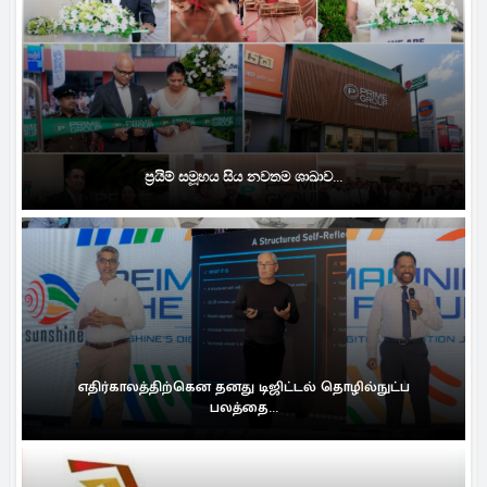
ප්‍රයිම් සමූහය සිය නවතම ශාඛාව...
எதிர்காலத்திற்கென தனது டிஜிட்டல் தொழில்நுட்ப
பலத்தை...