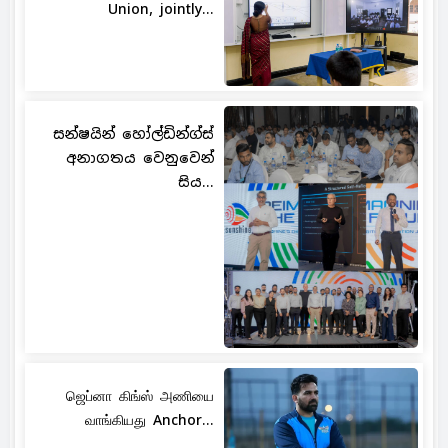
Union, jointly...
සන්ෂයින් හෝල්ඩින්ග්ස්
අනාගතය වෙනුවෙන්
සිය...
ஜெப்னா கிங்ஸ் அணியை
வாங்கியது Anchor...