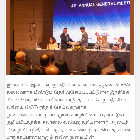
இலங்கை ஆடை ஏற்றுமதியாளர்கள் சங்கத்தின் (SLAEA)
தலைவராக மீண்டும் தெரிவுசெய்யப்பட்டுள்ள இந்திக்க
லியனஹேவகே, எளிமைப்படுத்தப்பட்ட பெறுமதி சேர்
வரியை (SVAT) ரத்துச் செய்வதற்காக
முன்வைக்கப்பட்டுள்ள முன்மொழிவினால் ஏற்பட்டுள்ள
குறிப்பிடத்தக்க சவாலை வலியுறுத்தியுள்ளார். ஆடைத்
தொழிலில் நிதி பரிவர்த்தனைகளை நிர்வகிப்பதற்கான
பாதுகாப்பான மற்றும் நவீன முறையின்