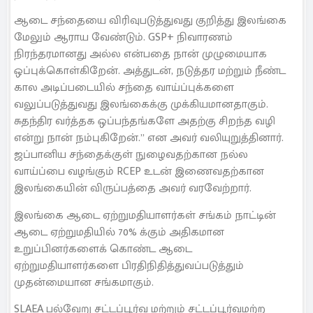
ஆடை சந்தையை விரிவுபடுத்துவது குறித்து இலங்கை
மேலும் ஆராய வேண்டும். GSP+ நிவாரணம்
நிரந்தரமானது அல்ல என்பதை நான் முழுமையாக
ஒப்புக்கொள்கிறேன். அத்துடன், நடுத்தர மற்றும் நீண்ட
கால அடிப்படையில் சந்தை வாய்ப்புக்களை
வலுப்படுத்துவது இலங்கைக்கு முக்கியமானதாகும்.
சுதந்திர வர்த்தக ஒப்பந்தங்களே அதற்கு சிறந்த வழி
என்று நான் நம்புகிறேன்.” என அவர் வலியுறுத்தினார்.
ஜப்பானிய சந்தைக்குள் நுழைவதற்கான நல்ல
வாய்ப்பை வழங்கும் RCEP உடன் இணைவதற்கான
இலங்கையின் விருப்பத்தை அவர் வரவேற்றார்.
இலங்கை ஆடை ஏற்றுமதியாளர்கள் சங்கம் நாட்டின்
ஆடை ஏற்றுமதியில் 70% க்கும் அதிகமான
உறுப்பினர்களைக் கொண்ட ஆடை
ஏற்றுமதியாளர்களை பிரதிநிதித்துவப்படுத்தும்
முதன்மையான சங்கமாகும்.
SLAEA பல்வேறு சட்டப்பூர்வ மற்றும் சட்டப்பூர்வமற்ற