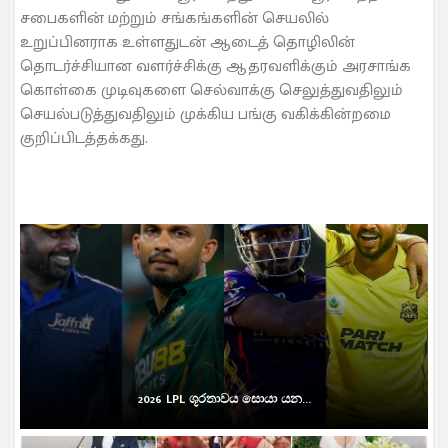
சபைகளின் மற்றும் சங்கங்களின் செயலில்
உறுப்பினராக உள்ளதுடன் ஆடைத் தொழிலின்
தொடர்ச்சியான வளர்ச்சிக்கு ஆதரவளிக்கும் அரசாங்க
கொள்கை முடிவுகளை செல்வாக்கு செலுத்துவதிலும்
செயல்படுத்துவதிலும் முக்கிய பங்கு வகிக்கின்றமை
குறிப்பிடத்தக்கது.
2026 LPL ශූරතාවය සොයා යන...