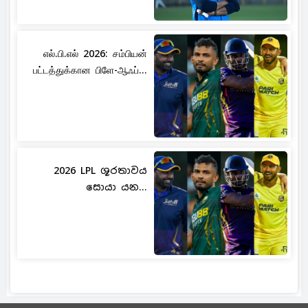
எல்.பி.எல் 2026: சம்பியன்
பட்டத்துக்கான பிளே-ஆஃப்...
2026 LPL ශූරතාවය
සොයා යන...