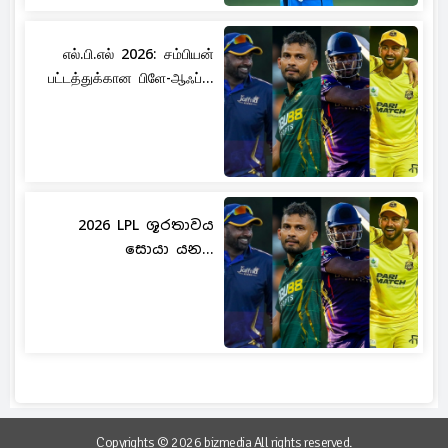
எல்.பி.எல் 2026: சம்பியன்
பட்டத்துக்கான பிளே-ஆஃப்...
2026 LPL ශූරතාවය
සොයා යන...
Copyrights © 2026 bizmedia All rights reserved.