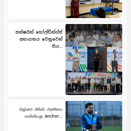
සන්ෂයින් හෝල්ඩින්ග්ස්
අනාගතය වෙනුවෙන්
සිය...
ஜெப்னா கிங்ஸ் அணியை
வாங்கியது Anchor...