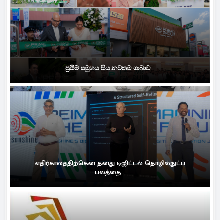
ප්‍රයිම් සමූහය සිය නවතම ශාඛාව...
எதிர்காலத்திற்கென தனது டிஜிட்டல் தொழில்நுட்ப
பலத்தை...