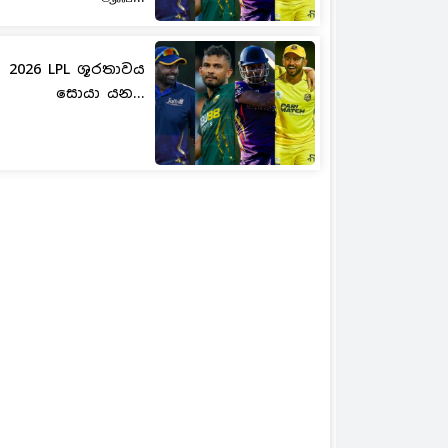
2026 LPL ශූරතාවය
සොයා යන...