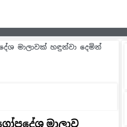
පදේශ මාලාවක් හඳුන්වා දෙමින්