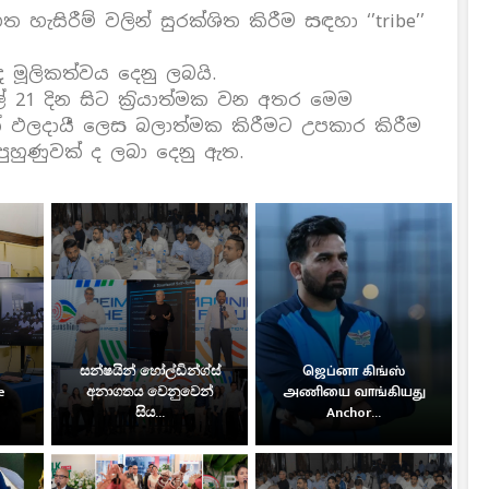
 හැසිරීම් වලින් සුරක්ශිත කිරීම සඳහා ‘’tribe’’
ද මූලිකත්වය දෙනු ලබයි.
රල් 21 දින සිට ක‍්‍රියාත්මක වන අතර මෙම
ීන් ඵලදායී ලෙස බලාත්මක කිරීමට උපකාර කිරීම
ුහුණුවක් ද ලබා දෙනු ඇත.
සන්ෂයින් හෝල්ඩින්ග්ස්
ஜெப்னா கிங்ஸ்
e
අනාගතය වෙනුවෙන්
அணியை வாங்கியது
සිය...
Anchor...