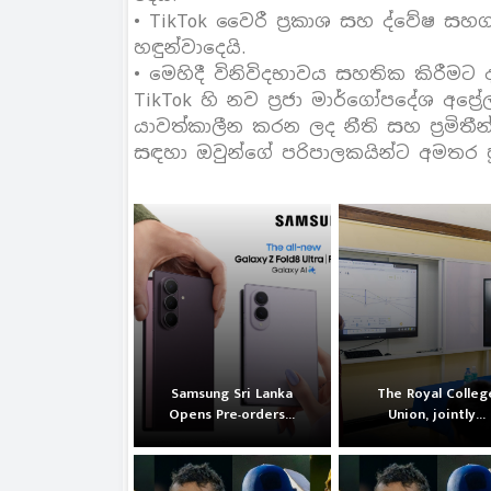
• TikTok වෛරී ප‍්‍රකාශ සහ ද්වේෂ සහගත
හඳුන්වාදෙයි.
• මෙහිදී විනිවිදභාවය සහතික කිරීමට 
TikTok හි නව ප‍්‍රජා මාර්ගෝපදේශ අපේ‍්‍
යාවත්කාලීන කරන ලද නීති සහ ප‍්‍රමිත
සඳහා ඔවුන්ගේ පරිපාලකයින්ට අමතර ප
Samsung Sri Lanka
The Royal Colleg
Opens Pre-orders...
Union, jointly...