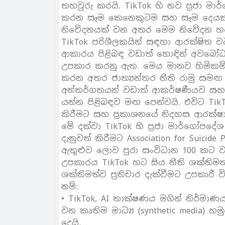
තහවුරු කරයි. TikTok හි නව ප‍්‍රජා ම
කරන සෑම කෙනෙකුටම සහ සෑම දෙයකටම අ
නිවේදනයක් වන අතර මෙම නිවේදන හරහා T
TikTok පරිශීලකයින් සඳහා ආරක්ෂිත ව
ආකාරය පිළිබඳ වඩාත් හොඳින් අවබෝධ ක
උපකාර කරනු ඇත. මෙය මානව හිමිකම් ආ
කරන අතර ජාත්‍යන්තර නීති රාමු සමඟ
අන්තර්ගතයන් වඩාත් ආකර්ෂණීයව සහ
යන්න පිළිබඳව මඟ පෙන්වයි. එවිට Ti
කිරීමට සහ ප‍්‍රකාශනයේ නිදහස ආරක්ෂ
මේ දක්වා TikTok හි ප‍්‍රජා මාර්ගෝපදේ
දැනුවත් කිරීමට Association for Suicide 
ඇතුළුව ලොව පුරා සංවිධාන 100 කට 
උපකාරය TikTok හට සිය නීති ශක්ති
ශක්තිමත්ව ප‍්‍රතිචාර දැක්වීමට උපකාරී ව
නම්:
• TikTok, AI තාක්ෂණය මගින් නිර්
වන කෘතිම මාධ්‍ය (synthetic media) හම
දෙයි.