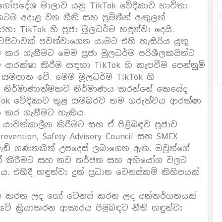
ාර්ගෝපදේශ මාලාව යනු TikTok වේදිකාව භාවිතා
දාළ වන නීති සහ ප‍්‍රමිතීන් ඇතුලත්
ikTok හි ප‍්‍රජා මූලධර්ම හඳුන්වා දෙයි.
ටපිටාවක් පවත්වාගෙන යාමට එහි හැසිරිය යුතු
ර ගැනීමට මෙම ප‍්‍රජා මූලධර්ම පරිශීලකයින්ට
රක්ෂා කිරීම සඳහා TikTok හි කැපවීම පෙන්නුම්
 සමපාත වේ. මෙම මූලධර්ම TikTok හි
 නිර්මාණාත්මකව නිර්මාණය කරන්නේ කෙසේද
kTok වේදිකාව තුළ සමබරව තම ගරුත්වය ආරක්ෂා
ා කර ගැනීමට හැකිය.
ශ යාවත්කාලීන කිරීමට සහ ඒ පිළිබඳව ප‍්‍රජාව
Prevention, Safety Advisory Council සහ SMEX
වැඩි ගණනකින් උපදෙස් ලබාගෙන ඇත. ඔවුන්ගේ
මත් කිරීමට සහ නව තර්ජන සහ අභියෝග වලට
ිය. එහිදී හඳුන්වා දුන් ප‍්‍රධාන වෙනස්කම් කිහිපයක්
මාණය කරන ලද හෝ වෙනස් කරන ලද අන්තර්ගතයක්
ුවේ කි‍්‍රයාකරන ආකාරය පිළිබඳව නීති හඳුන්වා