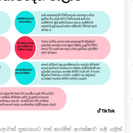
මාලාවක් ප‍්‍රකාශයට පත් කරමින් ආරක්ෂාව යළි යළිත්