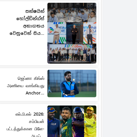
සන්ෂයින්
හෝල්ඩින්ග්ස්
අනාගතය
වෙනුවෙන් සිය...
ஜெப்னா கிங்ஸ்
அணியை வாங்கியது
Anchor...
எல்.பி.எல் 2026:
சம்பியன்
பட்டத்துக்கான பிளே-
ஆஃப்...