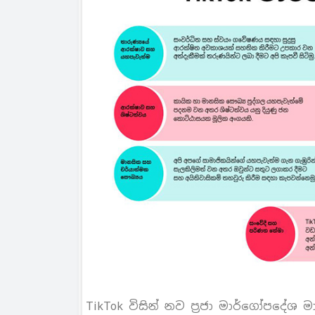
TikTok විසින් නව ප‍්‍රජා මාර්ගෝපදේශ 