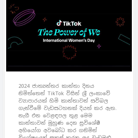
2024 ජාත්‍යන්තර කාන්තා දිනය
නිමිත්තෙන් TikTok විසින් ශ‍්‍රී ලංකාවේ
ව්‍යාපාරයක් හිමි කාන්තාවන් සවිබල
ගැන්වීමේ වැඩසටහනක් දියත් කර ඇත.
නැගී එන වෙළඳපල තුළ මෙම
කාන්තාවන් මුහුණ දෙන සුවිශේෂී
අභියෝග අවබෝධ කර ගනිමින්
විශේෂයෙන් සකස් කරන ලද වැඩමුළු